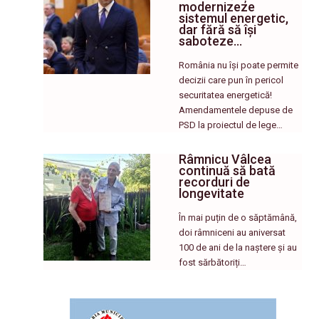
modernizeze
sistemul energetic,
dar fără să își
saboteze…
România nu își poate permite
decizii care pun în pericol
securitatea energetică!
Amendamentele depuse de
PSD la proiectul de lege…
Râmnicu Vâlcea
continuă să bată
recorduri de
longevitate
În mai puțin de o săptămână,
doi râmniceni au aniversat
100 de ani de la naștere și au
fost sărbătoriți…