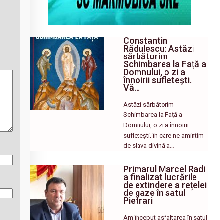
Constantin
Rădulescu: Astăzi
sărbătorim
Schimbarea la Față a
Domnului, o zi a
înnoirii sufletești.
Vă…
Astăzi sărbătorim
Schimbarea la Față a
Domnului, o zi a înnoirii
sufletești, în care ne amintim
de slava divină a…
Primarul Marcel Radi
a finalizat lucrările
de extindere a rețelei
de gaze în satul
Pietrari
Am început asfaltarea în satul