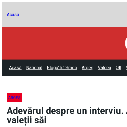
Acasă
Acasă
Național
Blogu’ lu’ Smeo
Argeș
Vâlcea
Olt
ARGEȘ
Adevărul despre un interviu.
valeții săi