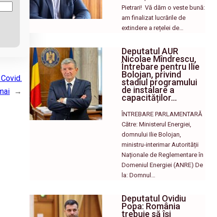
Pietrari! ​ Vă dăm o veste bună:
am finalizat lucrările de
extindere a rețelei de…
Deputatul AUR
Nicolae Mîndrescu,
Întrebare pentru Ilie
Bolojan, privind
 Covid.
stadiul programului
de instalare a
mai
→
capacităților…
ÎNTREBARE PARLAMENTARĂ
Către: Ministerul Energiei,
domnului Ilie Bolojan,
ministru-interimar Autorității
Naționale de Reglementare în
Domeniul Energiei (ANRE) De
la: Domnul…
Deputatul Ovidiu
Popa: România
trebuie să își