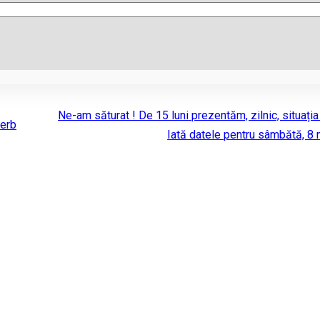
Ne-am săturat ! De 15 luni prezentăm, zilnic, situația
Șerb
Iată datele pentru sâmbătă, 8 