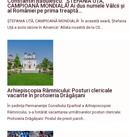
Constantin Rădulescu: ”ȘTEFANIA UȚĂ,
CAMPIOANĂ MONDIALĂ! Ai dus numele Vâlcii și
al României pe prima treaptă…
ȘTEFANIA UȚĂ, CAMPIOANĂ MONDIALĂ! ​În această seară, Ștefania
Uță a scris istorie în America! ​ Atleta noastră de la CS…
Arhiepiscopia Râmnicului: Posturi clericale
vacante în protoieria Drăgășani
În şedinţa Permanenţei Consiliului Eparhial a Arhiepiscopiei
Râmnicului, s-a hotărât vacantarea următoarelor posturi clericale:
Protoieria Drăgășani: Postul de preot paroh…