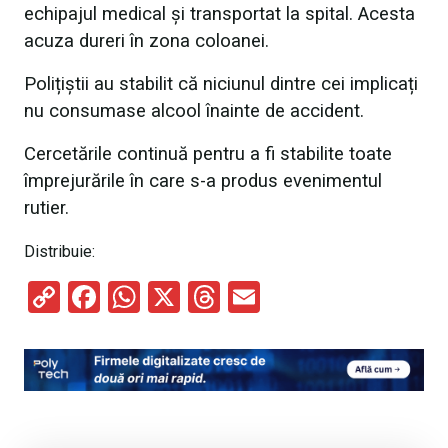
echipajul medical și transportat la spital. Acesta
acuza dureri în zona coloanei.
Polițiștii au stabilit că niciunul dintre cei implicați
nu consumase alcool înainte de accident.
Cercetările continuă pentru a fi stabilite toate
împrejurările în care s-a produs evenimentul
rutier.
Distribuie:
C
F
W
X
T
E
o
a
h
hr
m
py
ce
at
e
ail
Li
b
s
a
n
o
A
d