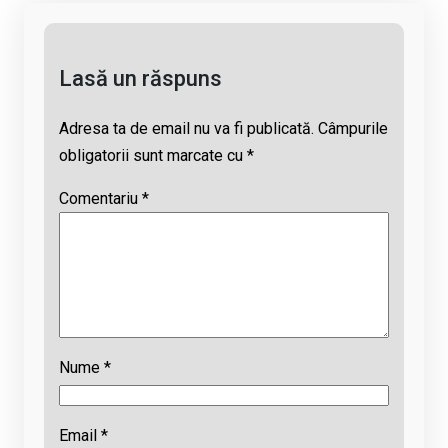
k
o
p
s
k
p
Lasă un răspuns
Adresa ta de email nu va fi publicată.
Câmpurile
obligatorii sunt marcate cu
*
Comentariu
*
Nume
*
Email
*