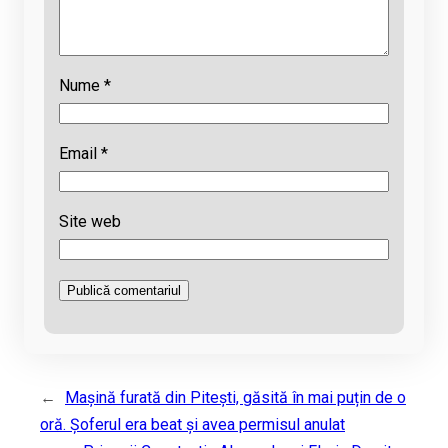
Nume
*
Email
*
Site web
←
Mașină furată din Pitești, găsită în mai puțin de o
oră. Șoferul era beat și avea permisul anulat