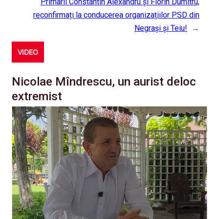
Primarii Constantin Alexandru și Florin Dumitru,
reconfirmați la conducerea organizațiilor PSD din
Negrași și Teiu!
→
VIDEO
Nicolae Mîndrescu, un aurist deloc
extremist