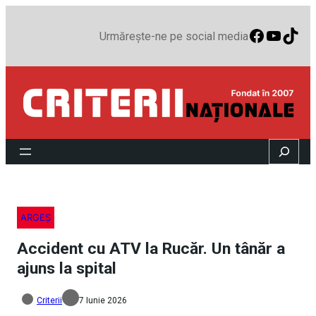
Faceboo
YouTu
TikT
Urmărește-ne pe social media
Search
ARGEȘ
Accident cu ATV la Rucăr. Un tânăr a
ajuns la spital
Criterii
7 Iunie 2026