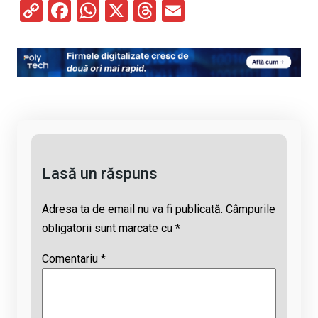
C
F
W
X
T
E
o
a
h
hr
m
py
ce
at
e
ail
Li
b
s
a
n
o
A
d
k
o
p
s
k
p
Lasă un răspuns
Adresa ta de email nu va fi publicată.
Câmpurile
obligatorii sunt marcate cu
*
Comentariu
*