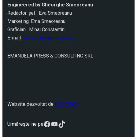
Engineered by Gheorghe Smeoreanu
Redactor-şef: Eva Smeoreanu
Marketing: Ema Smeoreanu
Grafician: Mihai Constantin
E-mail:
ziarulcriterii@yahoo.com
EMANUELA PRESS & CONSULTING SRL
Website dezvoltat de
POLYTECH
Facebook
YouTube
TikTok
Urmărește-ne pe