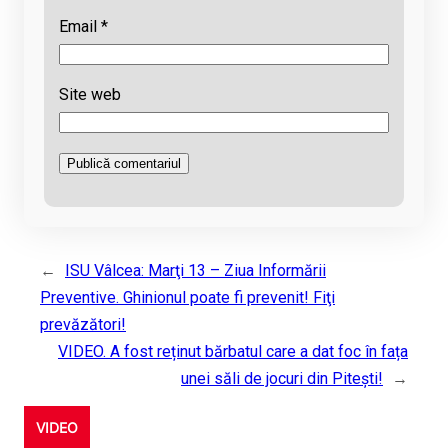
Email
*
Site web
←
ISU Vâlcea: Marţi 13 – Ziua Informării
Preventive. Ghinionul poate fi prevenit! Fiţi
prevăzători!
VIDEO. A fost reținut bărbatul care a dat foc în fața
unei săli de jocuri din Pitești!
→
VIDEO