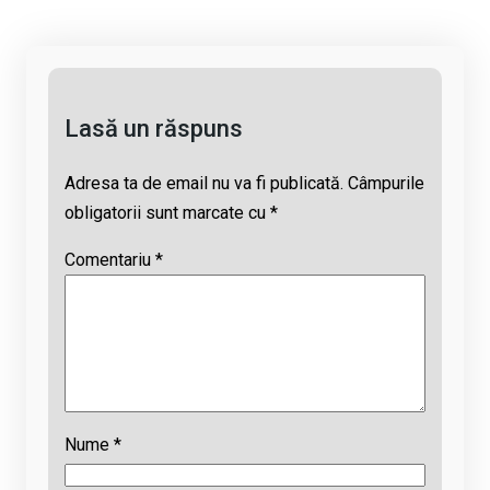
n
o
A
d
k
o
p
s
k
p
Lasă un răspuns
Adresa ta de email nu va fi publicată.
Câmpurile
obligatorii sunt marcate cu
*
Comentariu
*
Nume
*