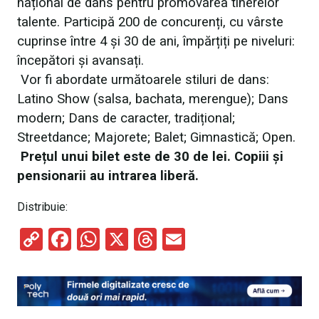
național de dans pentru promovarea tinerelor
talente. Participă 200 de concurenți, cu vârste
cuprinse între 4 și 30 de ani, împărțiți pe niveluri:
începători și avansați.
Vor fi abordate următoarele stiluri de dans:
Latino Show (salsa, bachata, merengue); Dans
modern; Dans de caracter, tradițional;
Streetdance; Majorete; Balet; Gimnastică; Open.
Prețul unui bilet este de 30 de lei. Copiii și
pensionarii au intrarea liberă.
Distribuie:
C
F
W
X
T
E
o
a
h
hr
m
py
ce
at
e
ail
Li
b
s
a