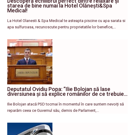
Descoperă echilibrul perfect dintre relaxare și
starea de bine numai la Hotel Olănești&Spa
Medical!
La Hotel Olanesti & Spa Medical te asteapta piscine cu apa sarata si
apa sulfuroasa, recunoscute pentru proprietatile lor benefice,…
Deputatul Ovidiu Popa: ”Ilie Bolojan să lase
diversiunea și să explice românilor de ce trebuie…
Ilie Bolojan atacă PSD tocmai în momentul în care suntem nevoiți să
reparăm ceea ce Guvernul său, demis de Parlament,…