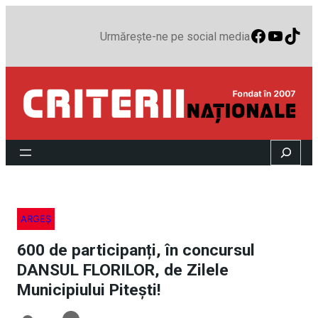
Faceboo
YouTu
TikT
Urmărește-ne pe social media
Search
ARGEȘ
600 de participanți, în concursul
DANSUL FLORILOR, de Zilele
Municipiului Pitești!