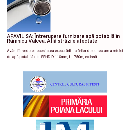
APAVIL SA: Întrerupere furnizare apă potabilă în
Râmnicu Vâlcea. Află străzile afectate
Având în vedere necesitatea executării lucrărilor de conectare a rețelei
de apă potabilă din PEHD D 110mm, L =750m, extinsă…