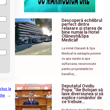
Descoperă echilibrul
perfect dintre
relaxare și starea de
bine numai la Hotel
Olănești&Spa
Medical!
La Hotel Olanesti & Spa
Medical te asteapta piscine
cu apa sarata si apa
sulfuroasa, recunoscute
pentru proprietatile lor
benefice,…
Deputatul Ovidiu
ctus la
Popa: ”Ilie Bolojan să
lase diversiunea și să
che
→
explice românilor de
ce trebuie…
Ilie Bolojan atacă PSD tocmai