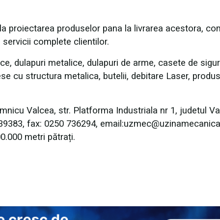
e la proiectarea produselor pana la livrarea acestora, c
servicii complete clientilor.
ce, dulapuri metalice, dulapuri de arme, casete de sigur
ese cu structura metalica, butelii, debitare Laser, produ
mnicu Valcea, str. Platforma Industriala nr 1, judetul Va
739383, fax: 0250 736294, email:uzmec@uzinamecanicav
000 metri pătrați.