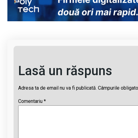
Li
b
s
a
n
o
A
d
k
o
p
s
k
p
Lasă un răspuns
Adresa ta de email nu va fi publicată.
Câmpurile obligato
Comentariu
*