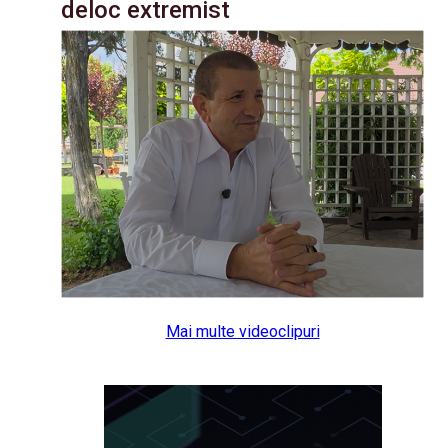
deloc extremist
Mai multe videoclipuri