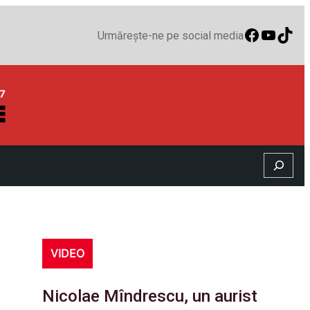
Faceboo
YouTu
TikT
Urmărește-ne pe social media
Search
VIDEO
Nicolae Mîndrescu, un aurist