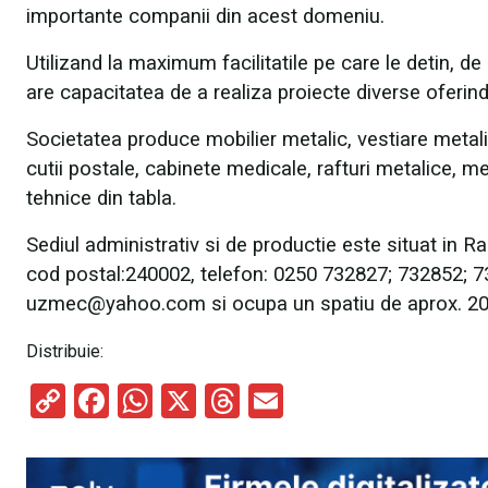
importante companii din acest domeniu.
Utilizand la maximum facilitatile pe care le detin, d
are capacitatea de a realiza proiecte diverse oferind 
Societatea produce mobilier metalic, vestiare metali
cutii postale, cabinete medicale, rafturi metalice, m
tehnice din tabla.
Sediul administrativ si de productie este situat in Ra
cod postal:240002, telefon: 0250 732827; 732852; 
uzmec@yahoo.com si ocupa un spatiu de aprox. 200.
Distribuie:
C
F
W
X
T
E
o
a
h
hr
m
py
ce
at
e
ail