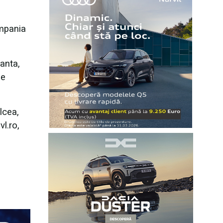
ompania
anta,
se
lcea,
l.ro,