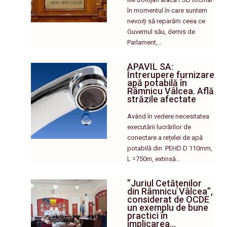
în momentul în care suntem
nevoiți să reparăm ceea ce
Guvernul său, demis de
Parlament,…
APAVIL SA:
Întrerupere furnizare
apă potabilă în
Râmnicu Vâlcea. Află
străzile afectate
Având în vedere necesitatea
executării lucrărilor de
conectare a rețelei de apă
potabilă din PEHD D 110mm,
L =750m, extinsă…
”Juriul Cetățenilor
din Râmnicu Vâlcea”,
considerat de OCDE
un exemplu de bune
practici în
implicarea…