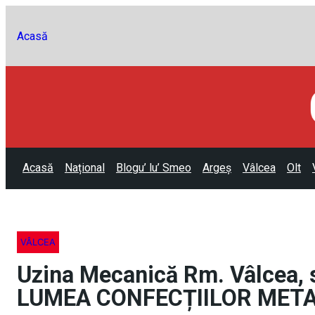
Acasă
Acasă
Național
Blogu’ lu’ Smeo
Argeș
Vâlcea
Olt
VÂLCEA
Uzina Mecanică Rm. Vâlcea
LUMEA CONFECȚIILOR META