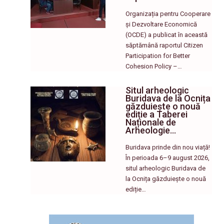
Organizația pentru Cooperare
și Dezvoltare Economică
(OCDE) a publicat în această
săptămână raportul Citizen
Participation for Better
Cohesion Policy –…
Situl arheologic
Buridava de la Ocnița
găzduiește o nouă
ediție a Taberei
Naționale de
Arheologie…
Buridava prinde din nou viață!
În perioada 6–9 august 2026,
situl arheologic Buridava de
la Ocnița găzduiește o nouă
ediție…