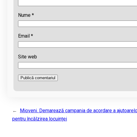
Nume
*
Email
*
Site web
←
Mioveni. Demarează campania de acordare a ajutoarelo
pentru încălzirea locuinței