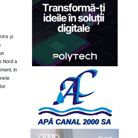
rins şi
a
un
de Nord a
oment, în
unele
lor