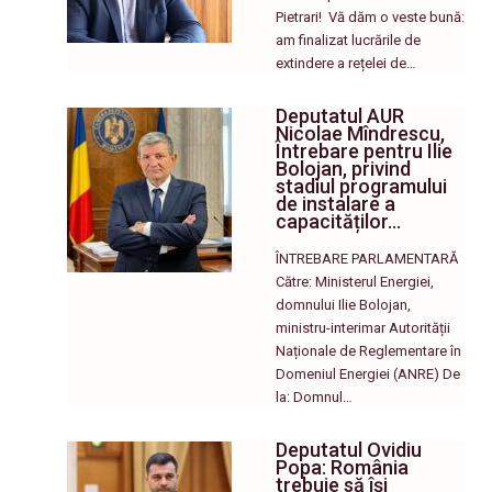
Pietrari! ​ Vă dăm o veste bună:
am finalizat lucrările de
extindere a rețelei de…
Deputatul AUR
Nicolae Mîndrescu,
Întrebare pentru Ilie
Bolojan, privind
stadiul programului
de instalare a
capacităților…
ÎNTREBARE PARLAMENTARĂ
Către: Ministerul Energiei,
domnului Ilie Bolojan,
ministru-interimar Autorității
Naționale de Reglementare în
Domeniul Energiei (ANRE) De
la: Domnul…
Deputatul Ovidiu
Popa: România
trebuie să își