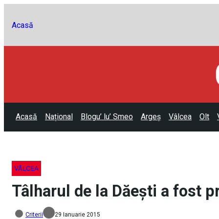
Acasă
Acasă
Național
Blogu’ lu’ Smeo
Argeș
Vâlcea
Olt
VÂLCEA
Tâlharul de la Dăeşti a fost 
Criterii
29 Ianuarie 2015