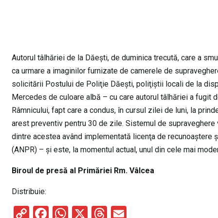
Autorul tâlhăriei de la Dăeşti, de duminica trecută, care a smu
ca urmare a imaginilor furnizate de camerele de supraveghere
solicitării Postului de Poliţie Dăeşti, poliţiştii locali de la d
Mercedes de culoare albă – cu care autorul tâlhăriei a fugit 
Râmnicului, fapt care a condus, în cursul zilei de luni, la prin
arest preventiv pentru 30 de zile. Sistemul de supraveghere
dintre acestea având implementată licenţa de recunoaştere şi
(ANPR) – şi este, la momentul actual, unul din cele mai moder
Biroul de presă al Primăriei Rm. Vâlcea
Distribuie:
C
F
W
X
T
E