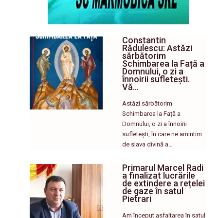
Constantin
Rădulescu: Astăzi
sărbătorim
Schimbarea la Față a
Domnului, o zi a
înnoirii sufletești.
Vă…
Astăzi sărbătorim
Schimbarea la Față a
Domnului, o zi a înnoirii
sufletești, în care ne amintim
de slava divină a…
Primarul Marcel Radi
a finalizat lucrările
de extindere a rețelei
de gaze în satul
Pietrari
Am început asfaltarea în satul