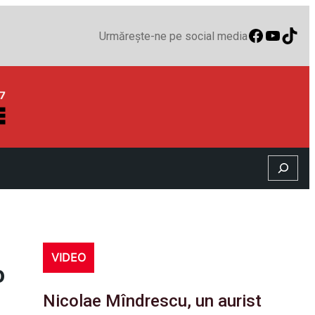
Faceboo
YouTu
TikT
Urmărește-ne pe social media
Search
VIDEO
o
Nicolae Mîndrescu, un aurist