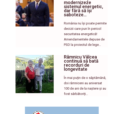
modernizeze
sistemul energetic,
dar fără să își
saboteze…
România nu își poate permite
decizii care pun în pericol
securitatea energetică!
Amendamentele depuse de
PSD la proiectul de lege…
Râmnicu Vâlcea
continuă să bată
recorduri de
longevitate
În mai puțin de o săptămână,
doi râmniceni au aniversat
100 de ani de la naștere și au
fost sărbătoriți…