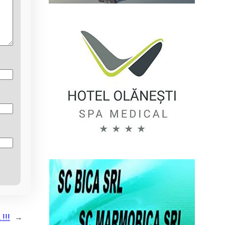
!!!
→