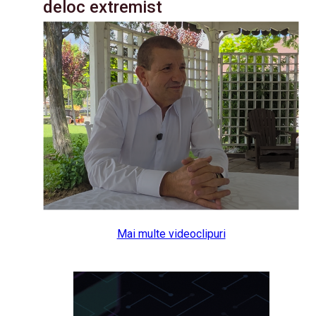
deloc extremist
Mai multe videoclipuri