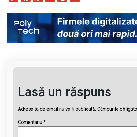
o
a
h
hr
m
py
ce
at
e
ail
Li
b
s
a
n
o
A
d
k
o
p
s
k
p
Lasă un răspuns
Adresa ta de email nu va fi publicată.
Câmpurile obligato
Comentariu
*