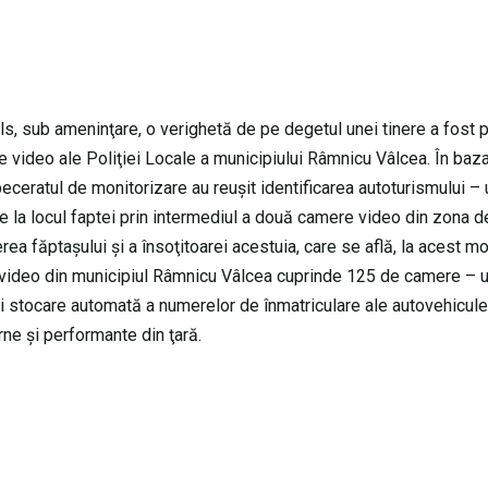
ls, sub ameninţare, o verighetă de pe degetul unei tinere a fost p
 video ale Poliţiei Locale a municipiului Râmnicu Vâlcea. În baz
ispeceratul de monitorizare au reuşit identificarea autoturismului – 
de la locul faptei prin intermediul a două camere video din zona 
derea făptaşului şi a însoţitoarei acestuia, care se află, la acest m
 video din municipiul Râmnicu Vâlcea cuprinde 125 de camere – 
 stocare automată a numerelor de înmatriculare ale autovehicule
ne şi performante din ţară.