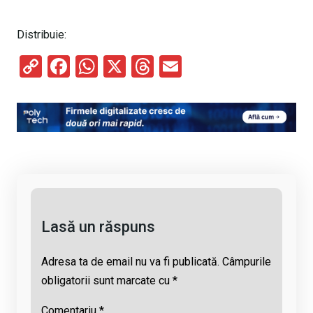
Distribuie:
C
F
W
X
T
E
o
a
h
hr
m
py
ce
at
e
ail
Li
b
s
a
n
o
A
d
k
o
p
s
k
p
Lasă un răspuns
Adresa ta de email nu va fi publicată.
Câmpurile
obligatorii sunt marcate cu
*
Comentariu
*