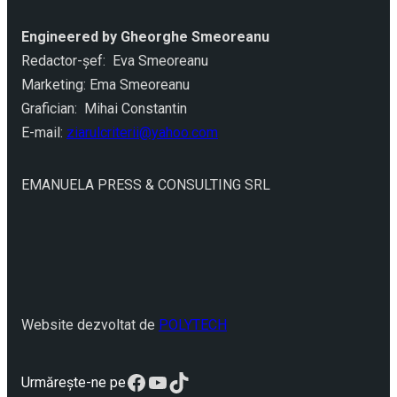
Engineered by Gheorghe Smeoreanu
Redactor-şef: Eva Smeoreanu
Marketing: Ema Smeoreanu
Grafician: Mihai Constantin
E-mail:
ziarulcriterii@yahoo.com
EMANUELA PRESS & CONSULTING SRL
Website dezvoltat de
POLYTECH
Facebook
YouTube
TikTok
Urmărește-ne pe