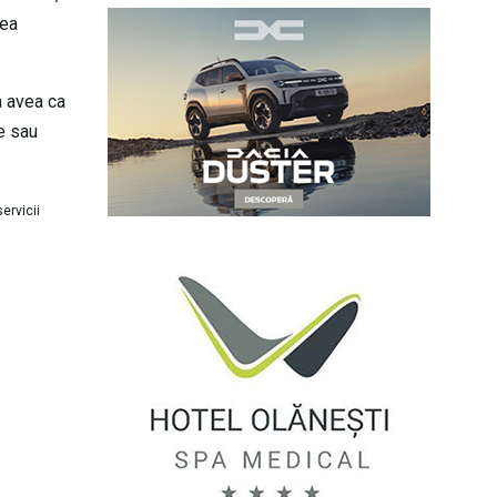
rea
a avea ca
le sau
ervicii