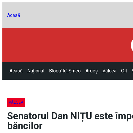
Acasă
Acasă
Național
Blogu’ lu’ Smeo
Argeș
Vâlcea
Olt
VÂLCEA
Senatorul Dan NIȚU este împ
băncilor