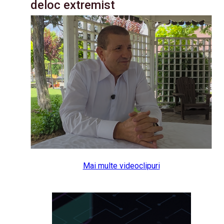
deloc extremist
Mai multe videoclipuri