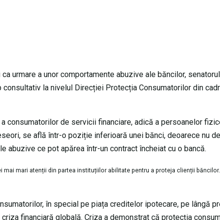
ii ca urmare a unor comportamente abuzive ale băncilor, senatoru
up consultativ la nivelul Direcției Protecția Consumatorilor din cadr
a consumatorilor de servicii financiare, adică a persoanelor fizi
eseori, se află într-o poziție inferioară unei bănci, deoarece nu de
le abuzive ce pot apărea într-un contract încheiat cu o bancă.
 mari atenții din partea instituțiilor abilitate pentru a proteja clienții băncilor
umatorilor, în special pe piața creditelor ipotecare, pe lângă pre
a criza financiară globală. Criza a demonstrat că protecția consuma