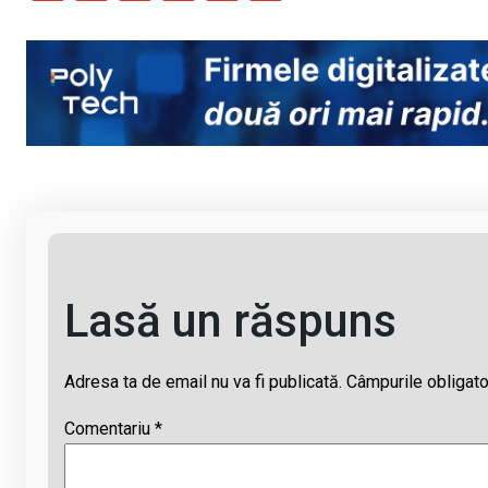
o
a
h
hr
m
py
ce
at
e
ail
Li
b
s
a
n
o
A
d
k
o
p
s
k
p
Lasă un răspuns
Adresa ta de email nu va fi publicată.
Câmpurile obligato
Comentariu
*