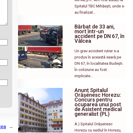
Spitalul TBC Mihăești, unde s-
au finalizat…
Bărbat de 33 ani,
mort într-un
accident pe DN 67, în
Vâlcea
Un grav accident rutier s-a
produs în această seară pe
DN 67, în localitatea Budești.
În coliziune au fost
implicate…
Anunț Spitalul
Orășenesc Horezu:
Concurs pentru
ocuparea unui post
de Asistent medical
generalist (PL)
A.) Spitalul Orășenesc
cea
→
Horezu cu sediul în Horezu,