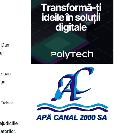
l Dan
ul
ce sau
țin
. Trebuie
judiciile
torilor,