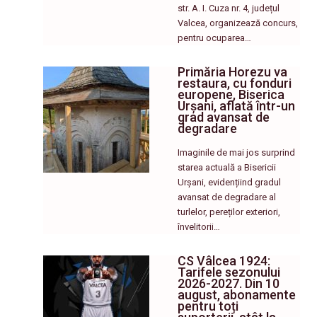
str. A. I. Cuza nr. 4, județul
Valcea, organizează concurs,
pentru ocuparea…
Primăria Horezu va
restaura, cu fonduri
europene, Biserica
Urșani, aflată într-un
grad avansat de
degradare
Imaginile de mai jos surprind
starea actuală a Bisericii
Urșani, evidențiind gradul
avansat de degradare al
turlelor, pereților exteriori,
învelitorii…
CS Vâlcea 1924:
Tarifele sezonului
2026-2027. Din 10
august, abonamente
pentru toți