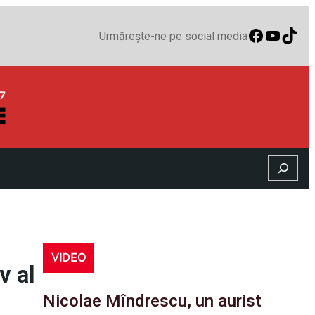
Faceboo
YouTu
TikT
Urmărește-ne pe social media
Search
VIDEO
v al
Nicolae Mîndrescu, un aurist