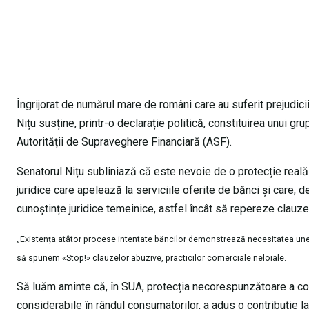
Îngrijorat de numărul mare de români care au suferit prejudic
Nițu susține, printr-o declarație politică, constituirea unui gr
Autorității de Supraveghere Financiară (ASF).
Senatorul Nițu subliniază că este nevoie de o protecție reală 
juridice care apelează la serviciile oferite de bănci și care, d
cunoștințe juridice temeinice, astfel încât să repereze clauze
„Existența atâtor procese intentate băncilor demonstrează necesitatea unei mai
să spunem «Stop!» clauzelor abuzive, practicilor comerciale neloiale.
Să luăm aminte că, în SUA, protecția necorespunzătoare a cons
considerabile în rândul consumatorilor, a adus o contribuție l