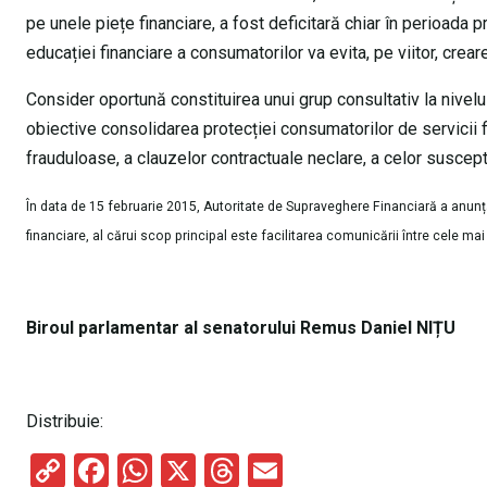
pe unele piețe financiare, a fost deficitară chiar în perioada
educației financiare a consumatorilor va evita, pe viitor, crear
Consider oportună constituirea unui grup consultativ la nivel
obiective consolidarea protecției consumatorilor de servicii fi
frauduloase, a clauzelor contractuale neclare, a celor suscepti
În data de 15 februarie 2015, Autoritate de Supraveghere Financiară a anunța
financiare, al cărui scop principal este facilitarea comunicării între cele mai 
Biroul parlamentar al senatorului Remus Daniel NIȚU
Distribuie:
C
F
W
X
T
E