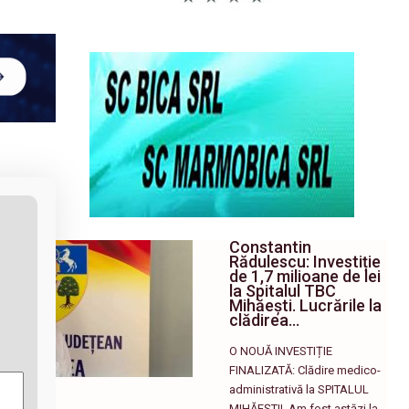
Constantin
Rădulescu: Investiție
de 1,7 milioane de lei
la Spitalul TBC
Mihăești. Lucrările la
clădirea…
O NOUĂ INVESTIȚIE
FINALIZATĂ: Clădire medico-
administrativă la SPITALUL
MIHĂEȘTI! ​ Am fost astăzi la