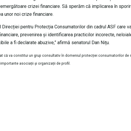
 premergătoare crizei financiare. Să sperăm că implicarea în spori
ea unor noi crize financiare.
ul Direcției pentru Protecția Consumatorilor din cadrul ASF care v
nanciare, prevenirea și identificarea practicilor incorecte, neloia
bile a fi declarate abuzive,” afirmă senatorul Dan Nițu.
t că va constitui un grup consultativ în domeniul protecției consumatorilor de s
importante asociații și organizații de profil.