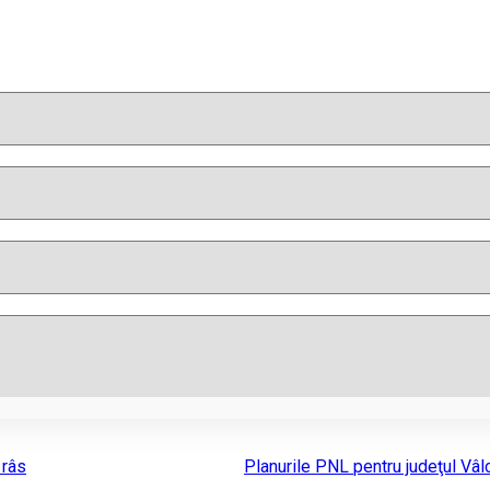
 râs
Planurile PNL pentru judeţul Vâl