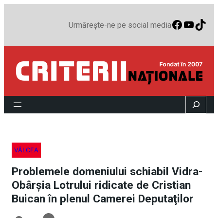
Faceboo
YouTu
TikT
Urmărește-ne pe social media
Search
VÂLCEA
Problemele domeniului schiabil Vidra-
Obârşia Lotrului ridicate de Cristian
Buican în plenul Camerei Deputaţilor