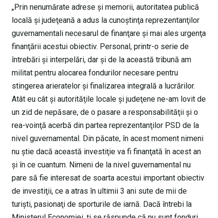
„Prin nenumărate adrese şi memorii, autoritatea publică
locală şi judeţeană a adus la cunoştinţa reprezentanţilor
guvernamentali necesarul de finanţare şi mai ales urgenţa
finanţării acestui obiectiv. Personal, printr-o serie de
întrebări şi interpelări, dar şi de la această tribună am
militat pentru alocarea fondurilor necesare pentru
stingerea arieratelor şi finalizarea integrală a lucrărilor.
Atât eu cât şi autorităţile locale şi judeţene ne-am lovit de
un zid de nepăsare, de o pasare a responsabilităţii şi o
rea-voinţă acerbă din partea reprezentanţilor PSD de la
nivel guvernamental. Din păcate, în acest moment nimeni
nu ştie dacă această investiţie va fi finanţată în acest an
şi în ce cuantum. Nimeni de la nivel guvernamental nu
pare să fie interesat de soarta acestui important obiectiv
de investiţii, ce a atras în ultimii 3 ani sute de mii de
turişti, pasionaţi de sporturile de iarnă. Dacă întrebi la
Ministerul Economiei, ţi se răspunde că nu sunt fonduri,