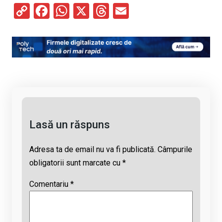
C
F
W
X
T
E
o
a
h
hr
m
py
ce
at
e
ail
Li
b
s
a
n
o
A
d
k
o
p
s
k
p
Lasă un răspuns
Adresa ta de email nu va fi publicată.
Câmpurile
obligatorii sunt marcate cu
*
Comentariu
*