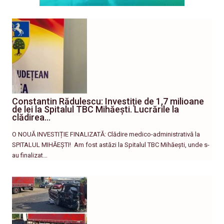
Constantin Rădulescu: Investiție de 1,7 milioane
de lei la Spitalul TBC Mihăești. Lucrările la
clădirea…
O NOUĂ INVESTIȚIE FINALIZATĂ: Clădire medico-administrativă la
SPITALUL MIHĂEȘTI! ​ Am fost astăzi la Spitalul TBC Mihăești, unde s-
au finalizat…