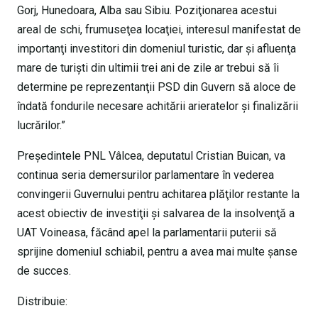
Gorj, Hunedoara, Alba sau Sibiu. Poziţionarea acestui
areal de schi, frumuseţea locaţiei, interesul manifestat de
importanţi investitori din domeniul turistic, dar şi afluenţa
mare de turişti din ultimii trei ani de zile ar trebui să îi
determine pe reprezentanţii PSD din Guvern să aloce de
îndată fondurile necesare achitării arieratelor şi finalizării
lucrărilor.”
Preşedintele PNL Vâlcea, deputatul Cristian Buican, va
continua seria demersurilor parlamentare în vederea
convingerii Guvernului pentru achitarea plăţilor restante la
acest obiectiv de investiţii şi salvarea de la insolvenţă a
UAT Voineasa, făcând apel la parlamentarii puterii să
sprijine domeniul schiabil, pentru a avea mai multe şanse
de succes.
Distribuie: