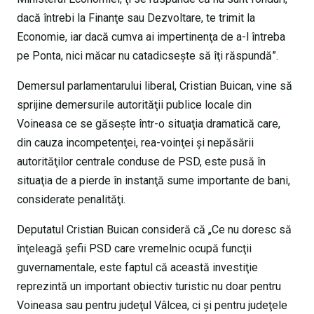
dacă întrebi la Finanţe sau Dezvoltare, te trimit la
Economie, iar dacă cumva ai impertinenţa de a-l întreba
pe Ponta, nici măcar nu catadicseşte să îţi răspundă”.
Demersul parlamentarului liberal, Cristian Buican, vine să
sprijine demersurile autorităţii publice locale din
Voineasa ce se găseşte într-o situaţia dramatică care,
din cauza incompetenţei, rea-voinţei şi nepăsării
autorităţilor centrale conduse de PSD, este pusă în
situaţia de a pierde în instanţă sume importante de bani,
considerate penalităţi.
Deputatul Cristian Buican consideră că „Ce nu doresc să
înţeleagă şefii PSD care vremelnic ocupă funcţii
guvernamentale, este faptul că această investiţie
reprezintă un important obiectiv turistic nu doar pentru
Voineasa sau pentru judeţul Vâlcea, ci şi pentru judeţele