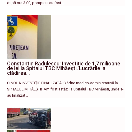
după ora 3:00, pompierii au fost…
Constantin Rădulescu: Investiție de 1,7 milioane
de lei la Spitalul TBC Mihăești. Lucrările la
clădirea…
O NOUĂ INVESTIȚIE FINALIZATĂ: Clădire medico-administrativă la
SPITALUL MIHĂEȘTI! ​ Am fost astăzi la Spitalul TBC Mihăești, unde s-
au finalizat…