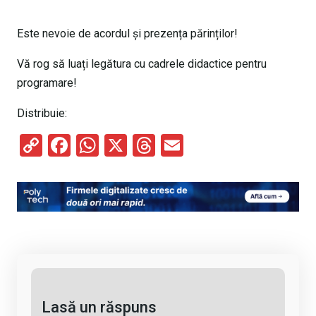
Este nevoie de acordul și prezența părinților!
Vă rog să luați legătura cu cadrele didactice pentru
programare!
Distribuie:
C
F
W
X
T
E
o
a
h
hr
m
py
ce
at
e
ail
Li
b
s
a
n
o
A
d
k
o
p
s
k
p
Lasă un răspuns