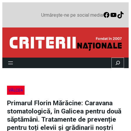
Faceboo
YouTu
TikT
Urmărește-ne pe social media
Search
VÂLCEA
Primarul Florin Mărăcine: Caravana
stomatologică, în Galicea pentru două
săptămâni. Tratamente de prevenție
pentru toți elevii și grădinarii noștri