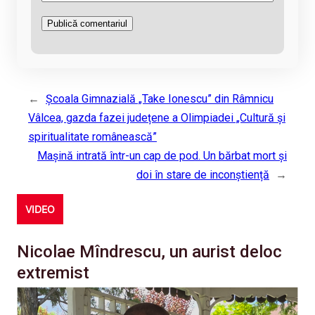
←
Școala Gimnazială „Take Ionescu” din Râmnicu
Vâlcea, gazda fazei județene a Olimpiadei „Cultură și
spiritualitate românească”
Mașină intrată într-un cap de pod. Un bărbat mort și
doi în stare de inconștiență
→
VIDEO
Nicolae Mîndrescu, un aurist deloc
extremist