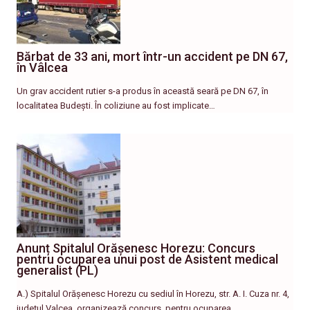
Bărbat de 33 ani, mort într-un accident pe DN 67,
în Vâlcea
Un grav accident rutier s-a produs în această seară pe DN 67, în
localitatea Budești. În coliziune au fost implicate…
Anunț Spitalul Orășenesc Horezu: Concurs
pentru ocuparea unui post de Asistent medical
generalist (PL)
A.) Spitalul Orășenesc Horezu cu sediul în Horezu, str. A. I. Cuza nr. 4,
județul Valcea, organizează concurs, pentru ocuparea…