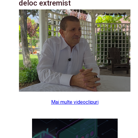
deloc extremist
Mai multe videoclipuri