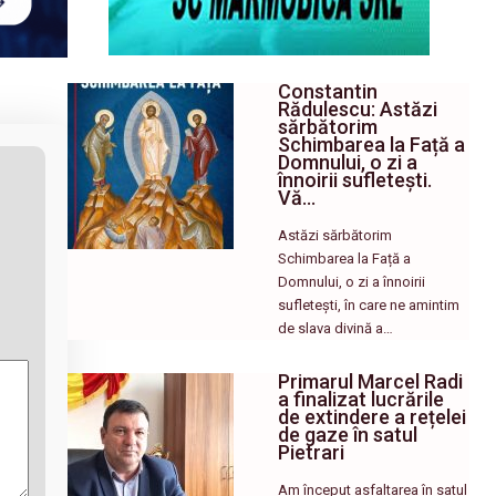
Constantin
Rădulescu: Astăzi
sărbătorim
Schimbarea la Față a
Domnului, o zi a
înnoirii sufletești.
Vă…
Astăzi sărbătorim
Schimbarea la Față a
Domnului, o zi a înnoirii
sufletești, în care ne amintim
de slava divină a…
Primarul Marcel Radi
a finalizat lucrările
de extindere a rețelei
de gaze în satul
Pietrari
Am început asfaltarea în satul