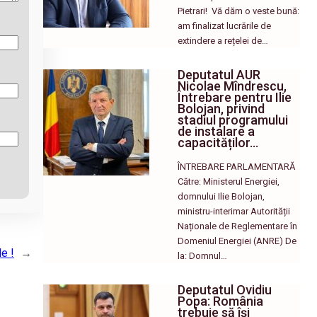
Pietrari! ​ Vă dăm o veste bună:
am finalizat lucrările de
extindere a rețelei de…
Deputatul AUR
Nicolae Mîndrescu,
Întrebare pentru Ilie
Bolojan, privind
stadiul programului
de instalare a
capacităților…
ÎNTREBARE PARLAMENTARĂ
Către: Ministerul Energiei,
domnului Ilie Bolojan,
ministru-interimar Autorității
Naționale de Reglementare în
Domeniul Energiei (ANRE) De
e !
→
la: Domnul…
Deputatul Ovidiu
Popa: România
trebuie să își