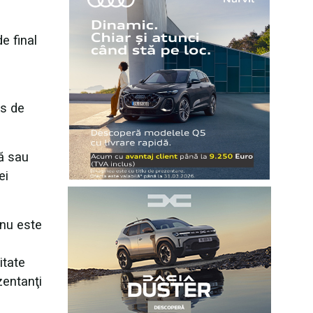
e final
rs de
ră sau
ei
 nu este
itate
zentanţi