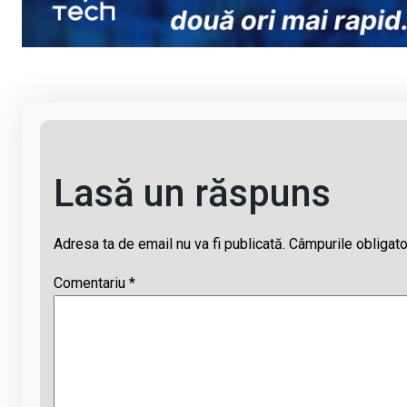
n
o
A
d
k
o
p
s
k
p
Lasă un răspuns
Adresa ta de email nu va fi publicată.
Câmpurile obligato
Comentariu
*