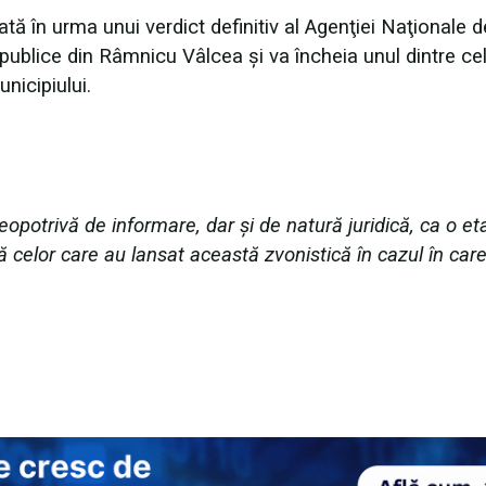
tă în urma unui verdict definitiv al Agenţiei Naţionale d
 publice din Râmnicu Vâlcea şi va încheia unul dintre ce
unicipiului.
eopotrivă de informare, dar şi de natură juridică, ca o e
tă celor care au lansat această zvonistică în cazul în car