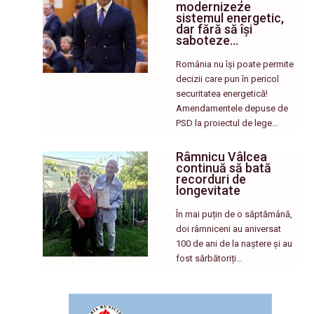
modernizeze
sistemul energetic,
dar fără să își
saboteze…
România nu își poate permite
decizii care pun în pericol
securitatea energetică!
Amendamentele depuse de
PSD la proiectul de lege…
Râmnicu Vâlcea
continuă să bată
recorduri de
longevitate
În mai puțin de o săptămână,
doi râmniceni au aniversat
100 de ani de la naștere și au
fost sărbătoriți…