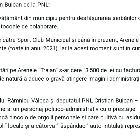
ian Buican de la PNL”.
învăţământ din municipiu pentru desfăşurarea serbărilor d
otocoale de colaborare.
e către Sport Club Municipal şi până în prezent, Arenele
nte (toate în anul 2021), iar la acest moment sunt în cu
ări pe Arenele ”Traian” s-ar cere ”3.500 de lei cu factu
de natură a aduce o gravă atingere imaginii administraţi
iului Râmnicu Vâlcea şi deputatul PNL Cristian Buican –
ers: un personaj politico-administrativ cu o prestaţie
ă dincolo de orgolii personale şi care cultivă cu asidu
oli” locale şi a câtorva ”răspândaci” auto-intitulaţi repre