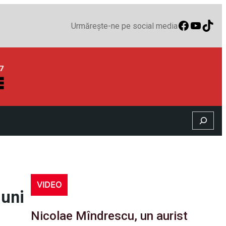
Faceboo
YouTu
TikT
Urmărește-ne pe social media
Search
VIDEO
iuni
Nicolae Mîndrescu, un aurist