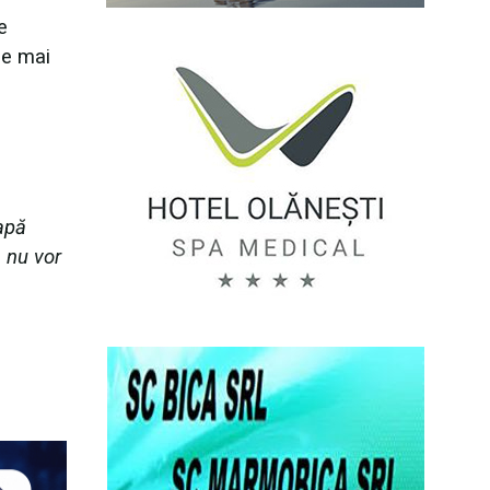
e
le mai
tapă
e nu vor