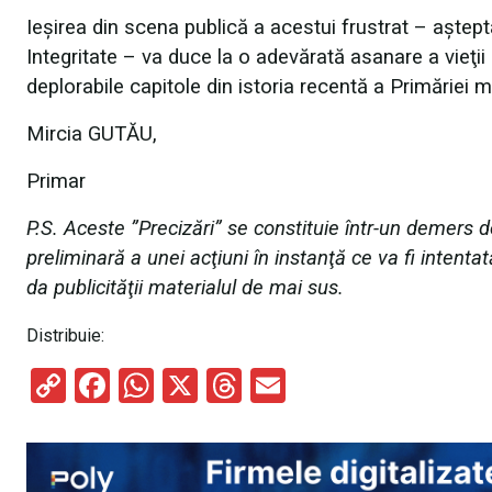
Ieşirea din scena publică a acestui frustrat – aştepta
Integritate – va duce la o adevărată asanare a vieţii
deplorabile capitole din istoria recentă a Primăriei m
Mircia GUTĂU,
Primar
P.S. Aceste ”Precizări” se constituie într-un demers d
preliminară a unei acţiuni în instanţă ce va fi intenta
da publicităţii materialul de mai sus.
Distribuie:
C
F
W
X
T
E
o
a
h
hr
m
py
ce
at
e
ail
Li
b
s
a