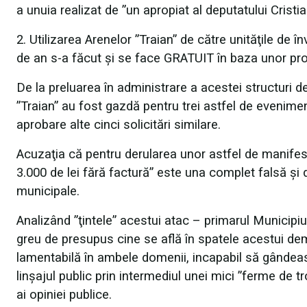
a unuia realizat de ”un apropiat al deputatului Crist
2. Utilizarea Arenelor ”Traian” de către unităţile de 
de an s-a făcut şi se face GRATUIT în baza unor pr
De la preluarea în administrare a acestei structuri d
”Traian” au fost gazdă pentru trei astfel de evenime
aprobare alte cinci solicitări similare.
Acuzaţia că pentru derularea unor astfel de manifest
3.000 de lei fără factură” este una complet falsă şi 
municipale.
Analizând ”ţintele” acestui atac – primarul Municip
greu de presupus cine se află în spatele acestui dem
lamentabilă în ambele domenii, incapabil să gândeasc
linşajul public prin intermediul unei mici ”ferme de tr
ai opiniei publice.