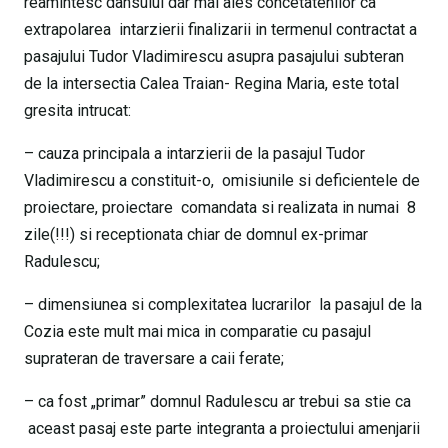
reamintesc dansului dar mai ales concetatenilor ca
extrapolarea intarzierii finalizarii in termenul contractat a
pasajului Tudor Vladimirescu asupra pasajului subteran
de la intersectia Calea Traian- Regina Maria, este total
gresita intrucat:
– cauza principala a intarzierii de la pasajul Tudor
Vladimirescu a constituit-o, omisiunile si deficientele de
proiectare, proiectare comandata si realizata in numai 8
zile(!!!) si receptionata chiar de domnul ex-primar
Radulescu;
– dimensiunea si complexitatea lucrarilor la pasajul de la
Cozia este mult mai mica in comparatie cu pasajul
suprateran de traversare a caii ferate;
– ca fost „primar” domnul Radulescu ar trebui sa stie ca
aceast pasaj este parte integranta a proiectului amenjarii