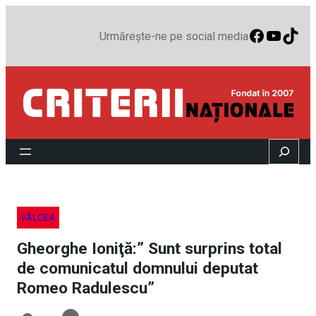
Faceboo
YouTu
TikT
Urmărește-ne pe social media
Search
VÂLCEA
Gheorghe Ioniţă:” Sunt surprins total
de comunicatul domnului deputat
Romeo Radulescu”