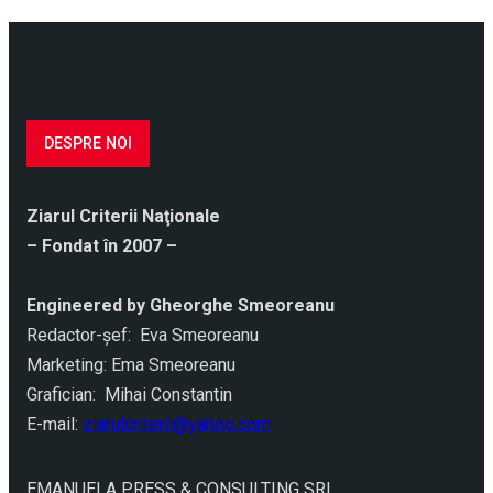
DESPRE NOI
Ziarul Criterii Naţionale
– Fondat în 2007 –
Engineered by Gheorghe Smeoreanu
Redactor-şef: Eva Smeoreanu
Marketing: Ema Smeoreanu
Grafician: Mihai Constantin
E-mail:
ziarulcriterii@yahoo.com
EMANUELA PRESS & CONSULTING SRL