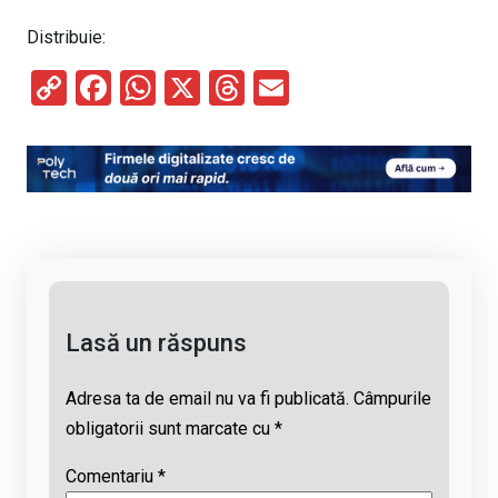
Distribuie:
C
F
W
X
T
E
o
a
h
hr
m
py
ce
at
e
ail
Li
b
s
a
n
o
A
d
k
o
p
s
k
p
Lasă un răspuns
Adresa ta de email nu va fi publicată.
Câmpurile
obligatorii sunt marcate cu
*
Comentariu
*