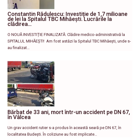
Constantin Rădulescu: Investiție de 1,7 milioane
de lei la Spitalul TBC Mihăești. Lucrările la
clădirea…
O NOUĂ INVESTIȚIE FINALIZATĂ: Clădire medico-administrativă la
SPITALUL MIHĂEȘTI! ​ Am fost astăzi la Spitalul TBC Mihăești, unde s-
au finalizat…
Bărbat de 33 ani, mort într-un accident pe DN 67,
în Vâlcea
Un grav accident rutier s-a produs în această seară pe DN 67, în
localitatea Budești. În coliziune au fost implicate…