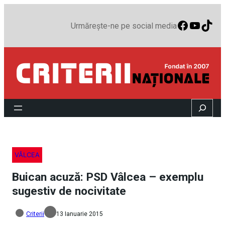
Faceboo
YouTu
TikT
Urmărește-ne pe social media
Search
VÂLCEA
Buican acuză: PSD Vâlcea – exemplu
sugestiv de nocivitate
Criterii
13 Ianuarie 2015