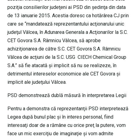
poziţia consilierilor judeţeni ai PSD din şedinţa din data
de 13 ianuarie 2015. Acestia doresc ca hotărârea CJ prin
care se “mandatează reprezentantului acţionarului unic
judeţul Vâlcea, în Adunarea Generala a Acţionarilor la S.C.
CET Govora S.A. Râmnicu Vâlcea, să aprobe
achiziţionarea de către S.C. CET Govora S.A. Râmnicu
Vâlcea de acţiuni de la S.C. USG CIECH Chemical Group
S.A.” să fie atacată şi implicit să nu se realizeze, în
detrimentul intereselor economice ale CET Govora şi
implicit ale judeţului Vâlcea.
PSD demonstrează dublă măsură în interpretarea Legii
Pentru a demonstra că reprezentanţii PSD interpretează
Legea după bunul plac şi în interes personal, fiind
interesaţi doar de a rămâne cu orice preţ la putere, vom
face un mic exerciţiu de imaginaţie şi vom admite