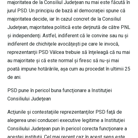
majoritatea de la Consiliul Judeţean nu mai este făcută în
jurul PSD. Un principiu de bază al democraţiei spune că
majoritatea decide, iar în cazul concret de la Consiliul
Judeţean, majoritatea politică este deţinută de către PNL
şi independenţi. Astfel, indiferent că le convine sau nu şi
indiferent de chichiţele avocăţeşti pe care le invocă,
reprezentanţii PSD Vâlcea trebuie să înţeleagă că nu mai
au majoritate şi că este normal şi firesc să nu-şi mai
poată impune hotărârile, aşa cum au procedat în ultimii 25
de ani.
PSD pune în pericol buna funcţionare a Instituţiei
Consiliului Judeţean
Acţiunile şi contestaţiile reprezentanţilor PSD faţă de
alegerea unei conduceri executive legitime a Instituţiei
Consiliului Judeţean pun în pericol corecta funcţionare a
acestei instituţii. Cel mai recent caz în acest sens este