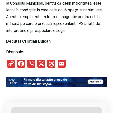
la Consiliul Municipal, pentru că deţin majoritatea, este
legal în condiţiile în care cele două speţe sunt similare.
Acest exemplu este extrem de sugestiv pentru dubla
măsură pe care o practică reprezentanţii PSD faţă de
interpretarea şi respectarea Legii.
Deputat Cristian Buican
Distribuie:
C
F
W
X
T
E
o
a
h
hr
m
py
ce
at
e
ail
Li
b
s
a
n
o
A
d
k
o
p
s
k
p