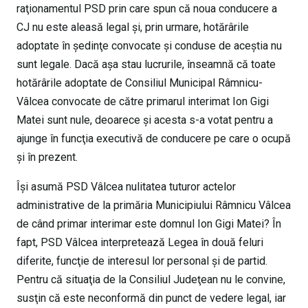
raţionamentul PSD prin care spun că noua conducere a
CJ nu este aleasă legal şi, prin urmare, hotărârile
adoptate în şedinţe convocate şi conduse de aceştia nu
sunt legale. Dacă aşa stau lucrurile, înseamnă că toate
hotărârile adoptate de Consiliul Municipal Râmnicu-
Vâlcea convocate de către primarul interimat Ion Gigi
Matei sunt nule, deoarece şi acesta s-a votat pentru a
ajunge în funcţia executivă de conducere pe care o ocupă
şi în prezent.
Îşi asumă PSD Vâlcea nulitatea tuturor actelor
administrative de la primăria Municipiului Râmnicu Vâlcea
de când primar interimar este domnul Ion Gigi Matei? În
fapt, PSD Vâlcea interpretează Legea în două feluri
diferite, funcţie de interesul lor personal şi de partid.
Pentru că situaţia de la Consiliul Judeţean nu le convine,
susţin că este neconformă din punct de vedere legal, iar