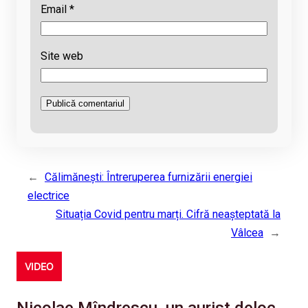
Email
*
Site web
←
Călimănești: Întreruperea furnizării energiei
electrice
Situația Covid pentru marți. Cifră neașteptată la
Vâlcea
→
VIDEO