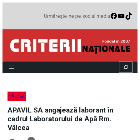
Faceboo
YouTu
TikT
Urmărește-ne pe social media
Search
VÂLCEA
APAVIL SA angajează laborant în
cadrul Laboratorului de Apă Rm.
Vâlcea