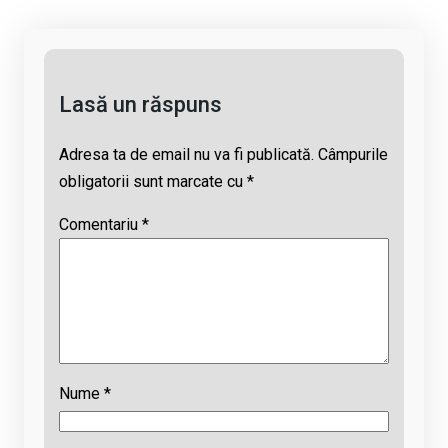
n
o
A
d
k
o
p
s
k
p
Lasă un răspuns
Adresa ta de email nu va fi publicată.
Câmpurile
obligatorii sunt marcate cu
*
Comentariu
*
Nume
*