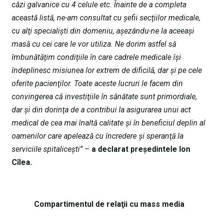
căzi galvanice cu 4 celule etc. Înainte de a completa
această listă, ne-am consultat cu şefii secţiilor medicale,
cu alţi specialişti din domeniu, aşezându-ne la aceeaşi
masă cu cei care le vor utiliza. Ne dorim astfel să
îmbunătăţim condiţiile în care cadrele medicale îşi
îndeplinesc misiunea lor extrem de dificilă, dar şi pe cele
oferite pacienţilor. Toate aceste lucruri le facem din
convingerea că investiţiile în sănătate sunt primordiale,
dar şi din dorinţa de a contribui la asigurarea unui act
medical de cea mai înaltă calitate şi în beneficiul deplin al
oamenilor care apelează cu încredere şi speranţă la
serviciile spitaliceşti”
–
a declarat preşedintele Ion
Cîlea.
Compartimentul de relaţii cu mass media