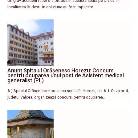
Un grav accident rutier s-a produs în această seară pe DN 67, în
localitatea Budești. În coliziune au fost implicate…
Anunț Spitalul Orășenesc Horezu: Concurs
pentru ocuparea unui post de Asistent medical
generalist (PL)
A.) Spitalul Orășenesc Horezu cu sediul în Horezu, str. A. I. Cuza nr. 4,
județul Valcea, organizează concurs, pentru ocuparea…