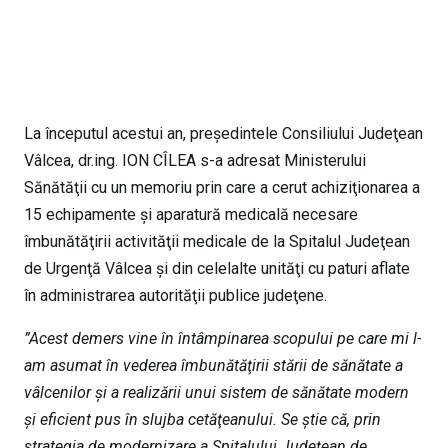
La începutul acestui an, preşedintele Consiliului Judeţean
Vâlcea, dr.ing. ION CÎLEA s-a adresat Ministerului
Sănătăţii cu un memoriu prin care a cerut achiziţionarea a
15 echipamente şi aparatură medicală necesare
îmbunătăţirii activităţii medicale de la Spitalul Judeţean
de Urgenţă Vâlcea şi din celelalte unităţi cu paturi aflate
în administrarea autorităţii publice judeţene.
”Acest demers vine în întâmpinarea scopului pe care mi l-
am asumat în vederea îmbunătăţirii stării de sănătate a
vâlcenilor şi a realizării unui sistem de sănătate modern
şi eficient pus în slujba cetăţeanului. Se ştie că, prin
strategia de modernizare a Spitalului Judeţean de