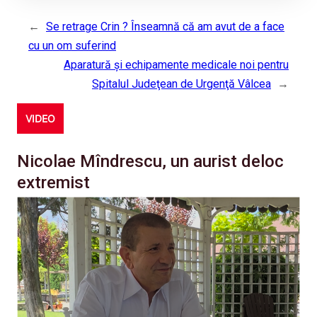
←
Se retrage Crin ? Înseamnă că am avut de a face
cu un om suferind
Aparatură şi echipamente medicale noi pentru
Spitalul Judeţean de Urgenţă Vâlcea
→
VIDEO
Nicolae Mîndrescu, un aurist deloc
extremist