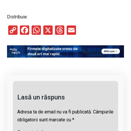
Distribuie:
C
F
W
X
T
E
o
a
h
hr
m
py
ce
at
e
ail
Li
b
s
a
n
o
A
d
k
o
p
s
k
p
Lasă un răspuns
Adresa ta de email nu va fi publicată.
Câmpurile
obligatorii sunt marcate cu
*