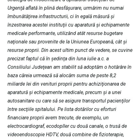
Urgenţă aflată în plină desfăşurare, urmărim nu numai
îmbunătăţirea infrastructurii, ci în egală măsură şi
înzestrarea acestei instituţii cu aparatură şi echipamente
medicale performante, utilizând atât resurse bugetare
naţionale sau provenite de la Uniunea Europeană, cât şi
resurse proprii. Din acest ultim punct de vedere, se cuvine
precizat faptul că în şedinţa din luna iulie a.c. a
Consiliului Judeţean am stabilit să adoptăm o hotărâre în
baza căreia urmează să alocăm suma de peste 8,2
miliarde lei din venituri proprii pentru achiziţionarea de
aparatură şi echipamente medicale, precum şi a unei
autosanitare cu care să se asigure transportul pacienţilor
între secţiile spitalului. Pe lista dotărilor cu eforturi
financiare proprii avem trecute, de exemplu, un
electrocardiograf, ecodopller cu două canale, o trusă de
videoendoscopie HDTV, două combine de fizioterapie,