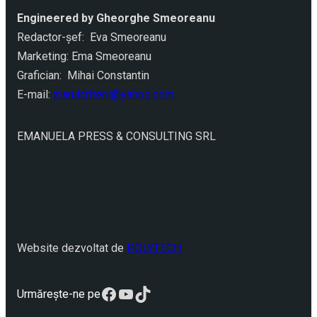
Engineered by Gheorghe Smeoreanu
Redactor-şef: Eva Smeoreanu
Marketing: Ema Smeoreanu
Grafician: Mihai Constantin
E-mail:
ziarulcriterii@yahoo.com
EMANUELA PRESS & CONSULTING SRL
Website dezvoltat de
POLYTECH
Facebook
YouTube
TikTok
Urmărește-ne pe