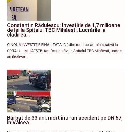
Constantin Rădulescu: Investiție de 1,7 milioane
de lei la Spitalul TBC Mihăești. Lucrările la
clădirea…
O NOUĂ INVESTIȚIE FINALIZATĂ: Clădire medico-administrativă la
SPITALUL MIHĂEȘTI! ​ Am fost astăzi la Spitalul TBC Mihăești, unde s-
au finalizat…
Bărbat de 33 ani, mort într-un accident pe DN 67,
în Vâlcea