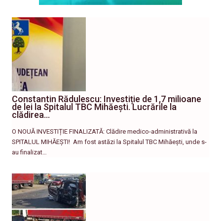
Constantin Rădulescu: Investiție de 1,7 milioane
de lei la Spitalul TBC Mihăești. Lucrările la
clădirea…
O NOUĂ INVESTIȚIE FINALIZATĂ: Clădire medico-administrativă la
SPITALUL MIHĂEȘTI! ​ Am fost astăzi la Spitalul TBC Mihăești, unde s-
au finalizat…