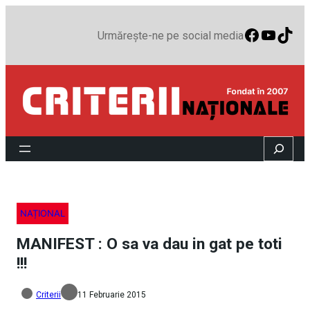
Faceboo
YouTu
TikT
Urmărește-ne pe social media
Search
NAȚIONAL
MANIFEST : O sa va dau in gat pe toti
!!!
Criterii
11 Februarie 2015