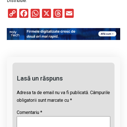
Distribuie:
C
F
W
X
T
E
o
a
h
hr
m
py
ce
at
e
ail
Li
b
s
a
n
o
A
d
k
o
p
s
k
p
Lasă un răspuns
Adresa ta de email nu va fi publicată.
Câmpurile
obligatorii sunt marcate cu
*
Comentariu
*