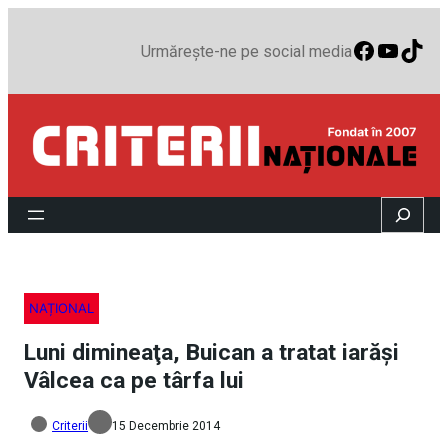
Faceboo
YouTu
TikT
Urmărește-ne pe social media
Search
NAȚIONAL
Luni dimineaţa, Buican a tratat iarăşi
Vâlcea ca pe târfa lui
Criterii
15 Decembrie 2014