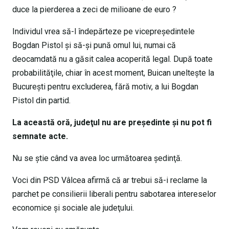
duce la pierderea a zeci de milioane de euro ?
Individul vrea să-l îndepărteze pe vicepreşedintele
Bogdan Pistol şi să-şi pună omul lui, numai că
deocamdată nu a găsit calea acoperită legal. După toate
probabilităţile, chiar în acest moment, Buican unelteşte la
Bucureşti pentru excluderea, fără motiv, a lui Bogdan
Pistol din partid.
La această oră, judeţul nu are preşedinte şi nu pot fi
semnate acte.
Nu se ştie când va avea loc următoarea şedinţă.
Voci din PSD Vâlcea afirmă că ar trebui să-i reclame la
parchet pe consilierii liberali pentru sabotarea intereselor
economice şi sociale ale judeţului.