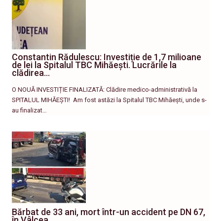
Constantin Rădulescu: Investiție de 1,7 milioane
de lei la Spitalul TBC Mihăești. Lucrările la
clădirea…
O NOUĂ INVESTIȚIE FINALIZATĂ: Clădire medico-administrativă la
SPITALUL MIHĂEȘTI! ​ Am fost astăzi la Spitalul TBC Mihăești, unde s-
au finalizat…
Bărbat de 33 ani, mort într-un accident pe DN 67,
în Vâlcea