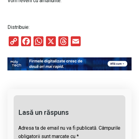
Vom reveni cu amănunte.
Distribuie:
C
F
W
X
T
E
o
a
h
hr
m
py
ce
at
e
ail
Li
b
s
a
n
o
A
d
k
o
p
s
k
p
Lasă un răspuns
Adresa ta de email nu va fi publicată.
Câmpurile
obligatorii sunt marcate cu
*