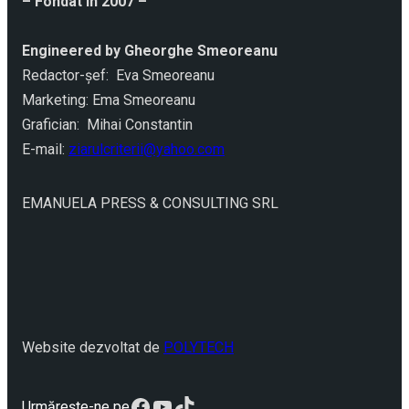
– Fondat în 2007 –
Engineered by Gheorghe Smeoreanu
Redactor-şef: Eva Smeoreanu
Marketing: Ema Smeoreanu
Grafician: Mihai Constantin
E-mail:
ziarulcriterii@yahoo.com
EMANUELA PRESS & CONSULTING SRL
Website dezvoltat de
POLYTECH
Facebook
YouTube
TikTok
Urmărește-ne pe