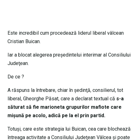
Este incredibil cum procedează liderul liberal vâlcean
Cristian Buican.
Iar a blocat alegerea preşedintelui interimar al Consiliului
Judeţean.
De ce ?
A răspuns la întrebare, chiar în şedinţă, consilierul, tot
liberal, Gheorghe Păsat, care a declarat textual că
s-a
săturat să fie marioneta grupurilor mafiote care
mişună pe acolo, adică pe la el prin partid.
Totuşi, care este strategia lui Buican, cea care blochează
întreaga activitate a Consiliului Judeţean Vâlcea şi poate