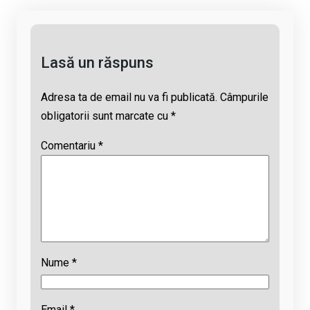
k
o
p
s
k
p
Lasă un răspuns
Adresa ta de email nu va fi publicată.
Câmpurile
obligatorii sunt marcate cu
*
Comentariu
*
Nume
*
Email
*