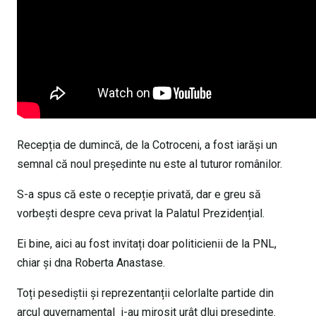
Recepția de dumincă, de la Cotroceni, a fost iarăși un
semnal că noul președinte nu este al tuturor românilor.
S-a spus că este o recepție privată, dar e greu să
vorbești despre ceva privat la Palatul Prezidențial.
Ei bine, aici au fost invitați doar politicienii de la PNL,
chiar și dna Roberta Anastase.
Toți pesediștii și reprezentanții celorlalte partide din
arcul guvernamental i-au mirosit urât dlui președinte.