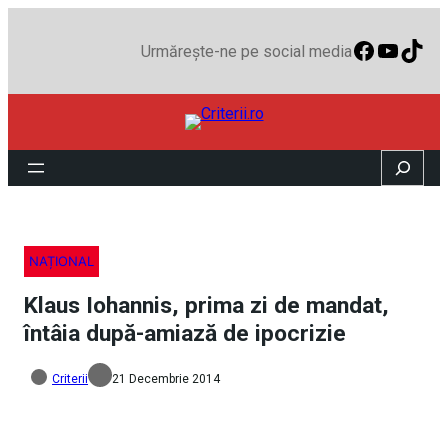
Faceboo
YouTu
TikT
Urmărește-ne pe social media
Search
NAȚIONAL
Klaus Iohannis, prima zi de mandat,
întâia după-amiază de ipocrizie
Criterii
21 Decembrie 2014