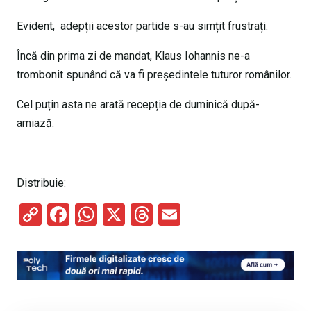
Evident, adepții acestor partide s-au simțit frustrați.
Încă din prima zi de mandat, Klaus Iohannis ne-a
trombonit spunând că va fi președintele tuturor românilor.
Cel puțin asta ne arată recepția de duminică după-
amiază.
Distribuie:
C
F
W
X
T
E
o
a
h
hr
m
py
ce
at
e
ail
Li
b
s
a
n
o
A
d