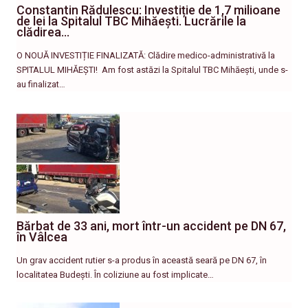
Constantin Rădulescu: Investiție de 1,7 milioane
de lei la Spitalul TBC Mihăești. Lucrările la
clădirea…
O NOUĂ INVESTIȚIE FINALIZATĂ: Clădire medico-administrativă la
SPITALUL MIHĂEȘTI! ​ Am fost astăzi la Spitalul TBC Mihăești, unde s-
au finalizat…
Bărbat de 33 ani, mort într-un accident pe DN 67,
în Vâlcea
Un grav accident rutier s-a produs în această seară pe DN 67, în
localitatea Budești. În coliziune au fost implicate…