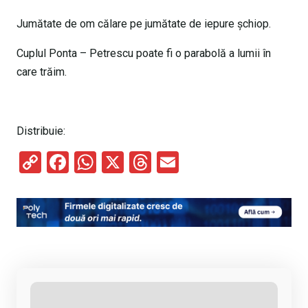
Jumătate de om călare pe jumătate de iepure şchiop.
Cuplul Ponta – Petrescu poate fi o parabolă a lumii în
care trăim.
Distribuie:
C
F
W
X
T
E
o
a
h
hr
m
py
ce
at
e
ail
Li
b
s
a
n
o
A
d
k
o
p
s
k
p