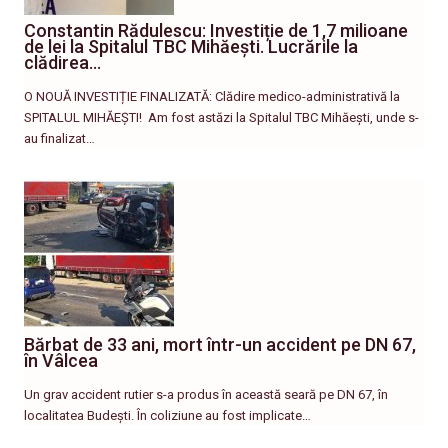
Constantin Rădulescu: Investiție de 1,7 milioane
de lei la Spitalul TBC Mihăești. Lucrările la
clădirea…
O NOUĂ INVESTIȚIE FINALIZATĂ: Clădire medico-administrativă la
SPITALUL MIHĂEȘTI! ​ Am fost astăzi la Spitalul TBC Mihăești, unde s-
au finalizat…
Bărbat de 33 ani, mort într-un accident pe DN 67,
în Vâlcea
Un grav accident rutier s-a produs în această seară pe DN 67, în
localitatea Budești. În coliziune au fost implicate…