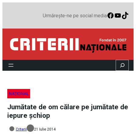
Faceboo
YouTu
TikT
Urmărește-ne pe social media
Search
NAȚIONAL
Jumătate de om călare pe jumătate de
iepure şchiop
Criterii
21 Iulie 2014