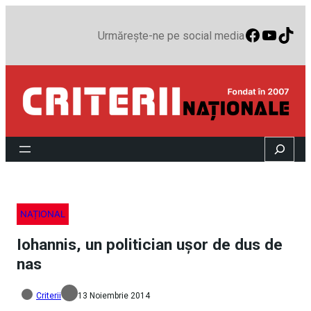
Faceboo
YouTu
TikT
Urmărește-ne pe social media
Search
NAȚIONAL
Iohannis, un politician ușor de dus de
nas
Criterii
13 Noiembrie 2014