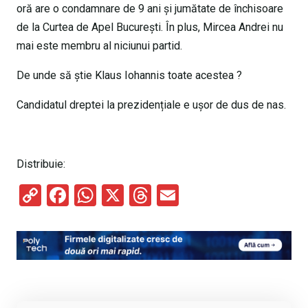
oră are o condamnare de 9 ani și jumătate de închisoare
de la Curtea de Apel București. În plus, Mircea Andrei nu
mai este membru al niciunui partid.
De unde să știe Klaus Iohannis toate acestea ?
Candidatul dreptei la prezidențiale e ușor de dus de nas.
Distribuie:
C
F
W
X
T
E
o
a
h
hr
m
py
ce
at
e
ail
Li
b
s
a
n
o
A
d
k
o
p
s