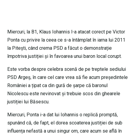
Miercuri, la B1, Klaus Iohannis l-a atacat corect pe Victor
Ponta cu privire la ceea ce s-a întâmplat în iarna lui 2011
la Pitești, când crema PSD a făcut o demonstrație
împotriva justiției și în favoarea unui baron local corupt.
Este vorba despre celebra scenă de pe treptele sediului
PSD Argeș, în care cel care vrea să fie acum președintele
României a țipat ca din gură de șarpe că baronul
Nicolescu este nevinovat și trebuie scos din ghearele
justiției lui Băsescu.
Miercuri, Ponta i-a dat lui Iohannis o replică promptă,
spunând că, de fapt, el dorea scoaterea justiției de sub
influența nefastă a unui singur om, care acum se află în