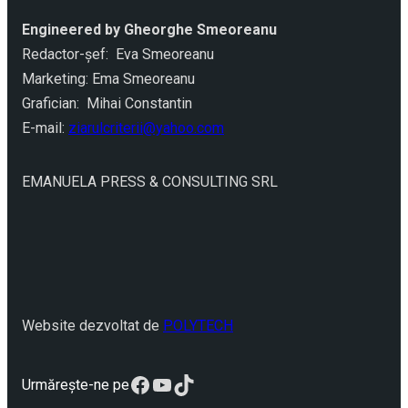
Engineered by Gheorghe Smeoreanu
Redactor-şef: Eva Smeoreanu
Marketing: Ema Smeoreanu
Grafician: Mihai Constantin
E-mail:
ziarulcriterii@yahoo.com
EMANUELA PRESS & CONSULTING SRL
Website dezvoltat de
POLYTECH
Facebook
YouTube
TikTok
Urmărește-ne pe