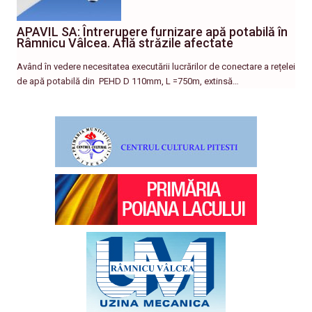
APAVIL SA: Întrerupere furnizare apă potabilă în
Râmnicu Vâlcea. Află străzile afectate
Având în vedere necesitatea executării lucrărilor de conectare a rețelei
de apă potabilă din PEHD D 110mm, L =750m, extinsă…