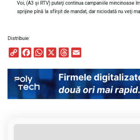
Voi, (A3 şi RTV) puteţi continua campaniile mincinoase îm
sprijine pînă la sfîrşit de mandat, dar niciodată nu veţi 
Distribuie:
C
F
W
X
T
E
o
a
h
hr
m
py
ce
at
e
ail
Li
b
s
a
n
o
A
d
k
o
p
s
k
p