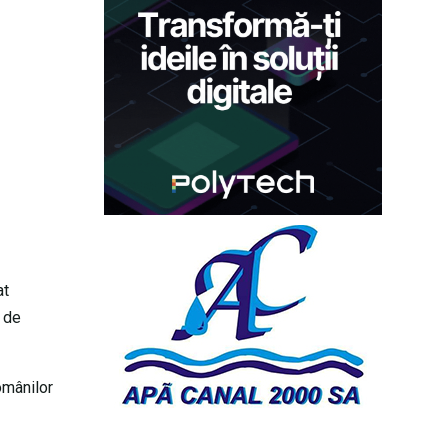
at
u de
românilor