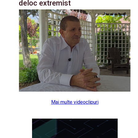
deloc extremist
Mai multe videoclipuri