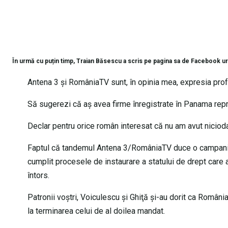
În urmă cu puțin timp, Traian Băsescu a scris pe pagina sa de Facebook u
Antena 3 şi RomâniaTV sunt, în opinia mea, expresia profu
Să sugerezi că aş avea firme înregistrate în Panama rep
Declar pentru orice român interesat că nu am avut niciodat
Faptul că tandemul Antena 3/RomâniaTV duce o campanie 
cumplit procesele de instaurare a statului de drept care a
întors.
Patronii voştri, Voiculescu şi Ghiţă şi-au dorit ca România 
la terminarea celui de al doilea mandat.