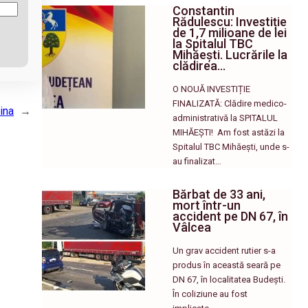
Constantin
Rădulescu: Investiție
de 1,7 milioane de lei
la Spitalul TBC
Mihăești. Lucrările la
clădirea…
O NOUĂ INVESTIȚIE
FINALIZATĂ: Clădire medico-
ina
→
administrativă la SPITALUL
MIHĂEȘTI! ​ Am fost astăzi la
Spitalul TBC Mihăești, unde s-
au finalizat…
Bărbat de 33 ani,
mort într-un
accident pe DN 67, în
Vâlcea
Un grav accident rutier s-a
produs în această seară pe
DN 67, în localitatea Budești.
În coliziune au fost