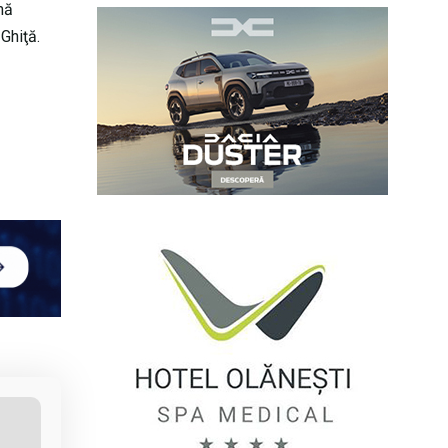
mă
Ghiţă.