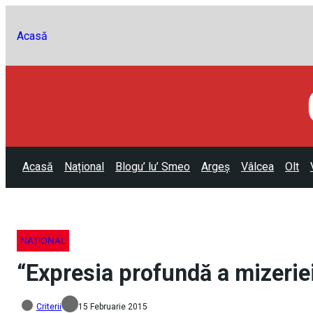
Acasă
Acasă
Național
Blogu’ lu’ Smeo
Argeș
Vâlcea
Olt
NAȚIONAL
“Expresia profundă a mizeriei
Criterii
15 Februarie 2015