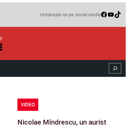
Faceboo
YouTu
TikT
Urmărește-ne pe social media
Search
VIDEO
Nicolae Mîndrescu, un aurist