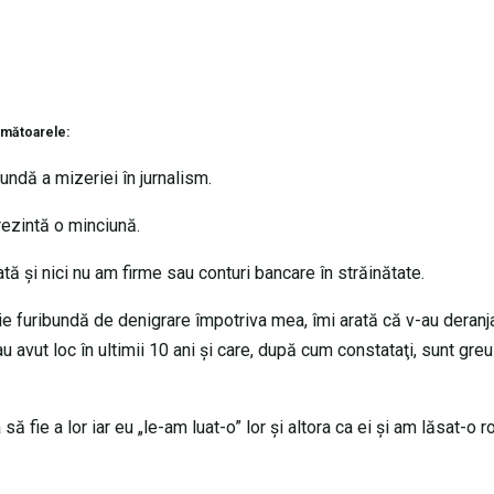
rmătoarele:
ndă a mizeriei în jurnalism.
rezintă o minciună.
ă şi nici nu am firme sau conturi bancare în străinătate.
furibundă de denigrare împotriva mea, îmi arată că v-au deranj
u avut loc în ultimii 10 ani şi care, după cum constataţi, sunt gre
să fie a lor iar eu „le-am luat-o” lor şi altora ca ei şi am lăsat-o 