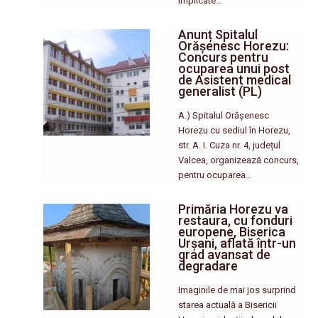
implicate…
Anunț Spitalul
Orășenesc Horezu:
Concurs pentru
ocuparea unui post
de Asistent medical
generalist (PL)
A.) Spitalul Orășenesc
Horezu cu sediul în Horezu,
str. A. I. Cuza nr. 4, județul
Valcea, organizează concurs,
pentru ocuparea…
Primăria Horezu va
restaura, cu fonduri
europene, Biserica
Urșani, aflată într-un
grad avansat de
degradare
Imaginile de mai jos surprind
starea actuală a Bisericii