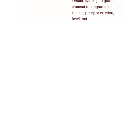
Urșani, evidențiind gradul
avansat de degradare al
turlelor, pereților exteriori,
învelitorii…