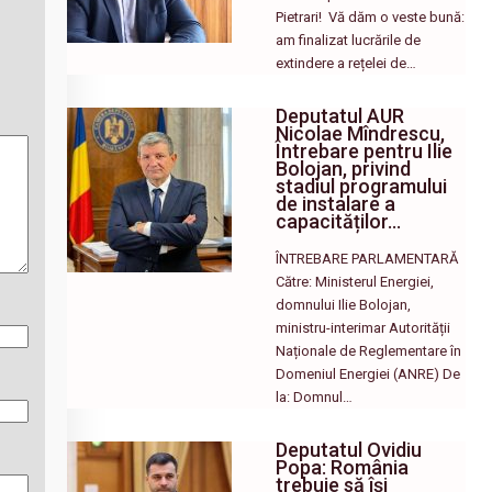
Pietrari! ​ Vă dăm o veste bună:
am finalizat lucrările de
extindere a rețelei de…
Deputatul AUR
Nicolae Mîndrescu,
Întrebare pentru Ilie
Bolojan, privind
stadiul programului
de instalare a
capacităților…
ÎNTREBARE PARLAMENTARĂ
Către: Ministerul Energiei,
domnului Ilie Bolojan,
ministru-interimar Autorității
Naționale de Reglementare în
Domeniul Energiei (ANRE) De
la: Domnul…
Deputatul Ovidiu
Popa: România
trebuie să își