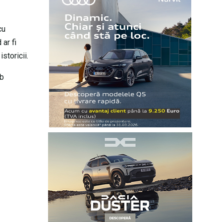
cu
ar fi
storicii.
lb