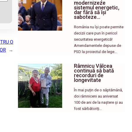
modernizeze
sistemul energetic,
dar fără să își
saboteze…
România nu își poate permite
decizii care pun în pericol
securitatea energetică!
NTRU O
Amendamentele depuse de
LOR
→
PSD la proiectul de lege…
Râmnicu Vâlcea
continuă să bată
recorduri de
longevitate
În mai puțin de o săptămână,
doi râmniceni au aniversat
100 de ani de la naștere și au
fost sărbătoriți…