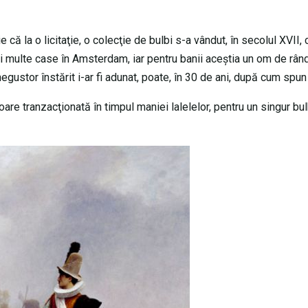
 că la o licitaţie, o colecţie de bulbi s-a vândut, în secolul XVII, 
 multe case în Amsterdam, iar pentru banii aceştia un om de rând 
 negustor înstărit i-ar fi adunat, poate, în 30 de ani, după cum spun i
e tranzacţionată în timpul maniei lalelelor, pentru un singur bu