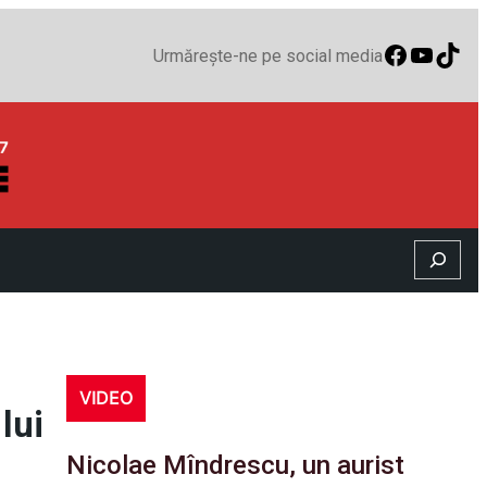
Faceboo
YouTu
TikT
Urmărește-ne pe social media
Search
VIDEO
lui
Nicolae Mîndrescu, un aurist