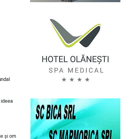
undal
 ideea
te și om