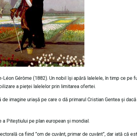
an-Léon Gérôme (1882). Un nobil își apără lalelele, în timp ce pe f
lizare a pieței lalelelor prin limitarea ofertei.
ră de imagine uriașă pe care o dă primarul Cristian Gentea și dacă
 a Piteștiului pe plan european și mondial.
ectorală ca fiind ”om de cuvânt, primar de cuvânt”, dar iată că es