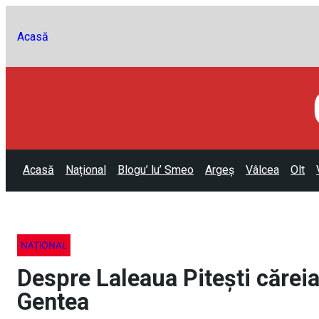
Acasă
Acasă
Național
Blogu’ lu’ Smeo
Argeș
Vâlcea
Olt
NAȚIONAL
Despre Laleaua Pitești căreia
Gentea