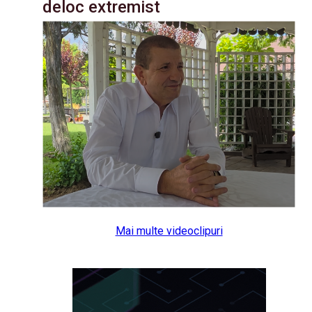
deloc extremist
Mai multe videoclipuri