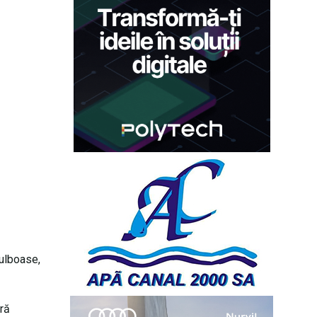
bulboase,
ară