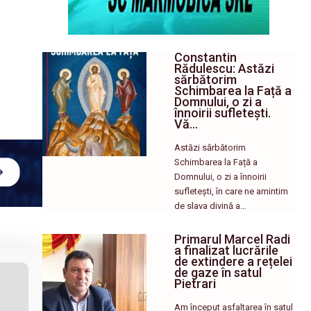
Constantin
Rădulescu: Astăzi
sărbătorim
Schimbarea la Față a
Domnului, o zi a
înnoirii sufletești.
Vă…
Astăzi sărbătorim
Schimbarea la Față a
Domnului, o zi a înnoirii
sufletești, în care ne amintim
de slava divină a…
Primarul Marcel Radi
a finalizat lucrările
de extindere a rețelei
de gaze în satul
Pietrari
Am început asfaltarea în satul