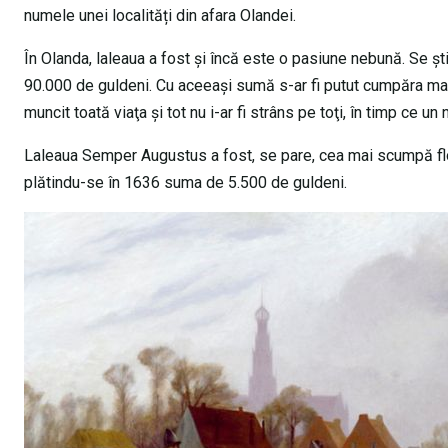
numele unei localități din afara Olandei.
În Olanda, laleaua a fost și încă este o pasiune nebună. Se știe
90.000 de guldeni. Cu aceeaşi sumă s-ar fi putut cumpăra mai
muncit toată viaţa şi tot nu i-ar fi strâns pe toţi, în timp ce un
Laleaua Semper Augustus a fost, se pare, cea mai scumpă floar
plătindu-se în 1636 suma de 5.500 de guldeni.