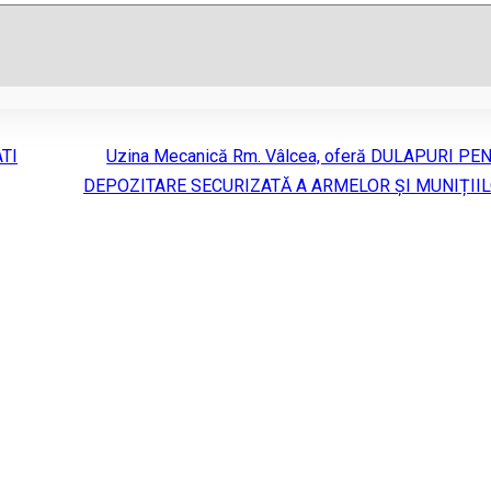
ATI
Uzina Mecanică Rm. Vâlcea, oferă DULAPURI PE
DEPOZITARE SECURIZATĂ A ARMELOR ȘI MUNIȚII