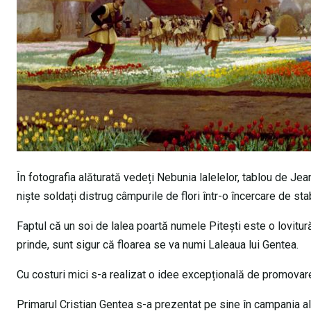
În fotografia alăturată vedeți Nebunia lalelelor, tablou de Je
niște soldați distrug câmpurile de flori într-o încercare de stabi
Faptul că un soi de lalea poartă numele Pitești este o lovitu
prinde, sunt sigur că floarea se va numi Laleaua lui Gentea.
Cu costuri mici s-a realizat o idee excepțională de promovare
Primarul Cristian Gentea s-a prezentat pe sine în campania al