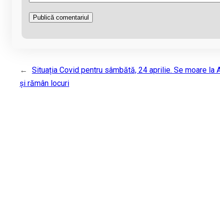
←
Situația Covid pentru sâmbătă, 24 aprilie. Se moare la 
și rămân locuri