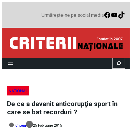
Faceboo
YouTu
TikT
Urmărește-ne pe social media
Search
NAȚIONAL
De ce a devenit anticorupţia sport în
care se bat recorduri ?
Criterii
25 Februarie 2015