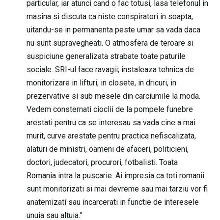
particular, iar atunci cand o fac totusi, lasa telefonul in
masina si discuta ca niste conspiratori in soapta,
uitandu-se in permanenta peste umar sa vada daca
nu sunt supravegheati. O atmosfera de teroare si
suspiciune generalizata strabate toate paturile
sociale. SRI-ul face ravagii; instaleaza tehnica de
monitorizare in lifturi, in closete, in dricuri, in
prezervative si sub mesele din carciumile la moda.
Vedem consternati cioclii de la pompele funebre
arestati pentru ca se interesau sa vada cine a mai
murit, curve arestate pentru practica nefiscalizata,
alaturi de ministri, oameni de afaceri, politicieni,
doctori, judecatori, procurori, fotbalisti. Toata
Romania intra la puscarie. Ai impresia ca toti romanii
sunt monitorizati si mai devreme sau mai tarziu vor fi
anatemizati sau incarcerati in functie de interesele
unuia sau altuia.”