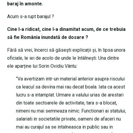
baraj în amonte.
Acum s-a rupt barajul ?
Cine l-a ridicat, cine l-a dinamitat acum, de ce trebuia
să fie România inundată de dosare ?
Fără să vrei, încerci să găsești explicații și, în lipsa unora
oficiale, le iei de acolo de unde le întâlnești. Una dintre
ele aparține lui Sorin Ovidiu Vântu:
“Va avertizam intr-un material anterior asupra riscului
ca leacul sa devina mai rau decat boala. Iata ca acest
lucru s-a intamplat. Urmare a valului urias de arestari
din toate sectoarele de activitate, tara s-a blocat,
nimeni nu mai semneaza nimic. Functionari ai statului,
salariati in societatile private, oameni de afaceri nu
mai au curajul sa se intalneasca in public sau in