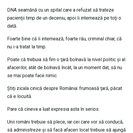
DNA seamănă cu un spital care a refuzat să trateze
pacienţii timp de un deceniu, apoi îi internează pe toţi o
dată.
Foarte bine că îi internează, foarte rău, criminal chiar, că
nu i-a tratat la timp.
Poate că trebuia să fim o ţară bolnavă la nivel politic şi al
afacerilor, atât de bolnavă încât, la un moment dat, să nu
se mai poate face nimic.
Ştiţi zicala cinică despre România: frumoasă ţară, păcat
că e locuită.
Pare că cineva a luat expresia asta în serios.
Unii români trebuie să plece, iar cei care vor să conducă,
să administreze şi să facă afaceri local trebuie să ajungă