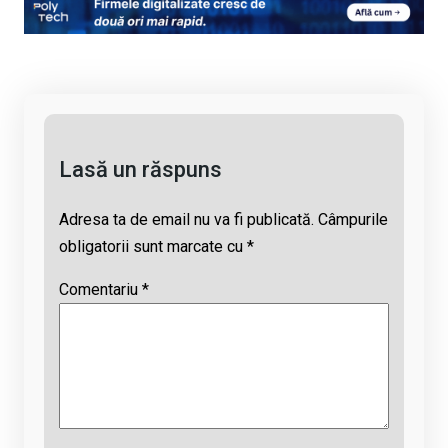
py
ce
at
e
ail
Li
b
s
a
n
o
A
d
k
o
p
s
k
p
Lasă un răspuns
Adresa ta de email nu va fi publicată.
Câmpurile
obligatorii sunt marcate cu
*
Comentariu
*