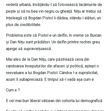
vedetă urbană, învățându-l să folosească tacâmurile de
pește și să nu bea vin negru cu gheață. Nițu ar trebui să
înțeleagă că Bogdan Pistol îi dădea, stându-i alături, un
plus de credibilitate.
Problema este că Pistol e un delfin, în vreme ce Buican
și Dan Nițu sunt prădători. Un delfin printre rechini greu
ajunge să supraviețuiască.
Mai ales de la Dan Nițu, care păstrează ceva din
candoarea începuturilor din afaceri și politică, aștept o
reevaluare a lui Bogdan Pistol. Cândva l-a supralicitat,
acum îl subapreciază. E timpul să-l vadă așa cum e.
Cum e ?
E cel mai bun liberal vâlcean din cohorta lui demografică.