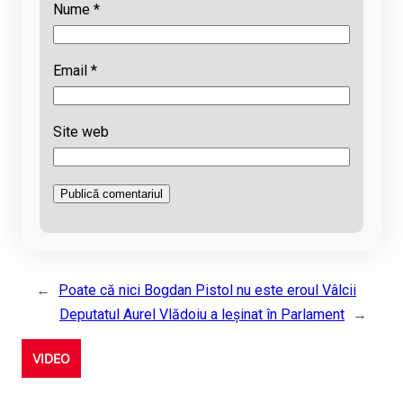
Nume
*
Email
*
Site web
←
Poate că nici Bogdan Pistol nu este eroul Vâlcii
Deputatul Aurel Vlădoiu a leșinat în Parlament
→
VIDEO