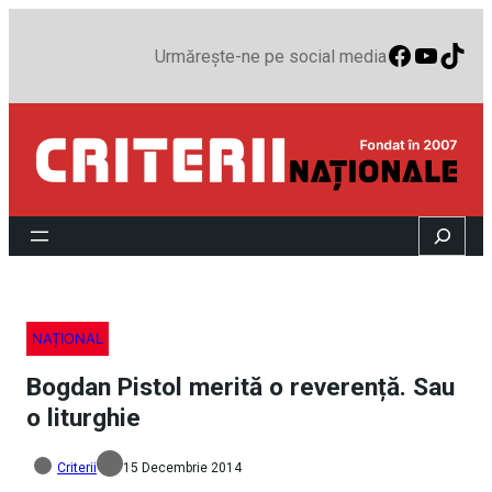
Faceboo
YouTu
TikT
Urmărește-ne pe social media
Search
NAȚIONAL
Bogdan Pistol merită o reverență. Sau
o liturghie
Criterii
15 Decembrie 2014