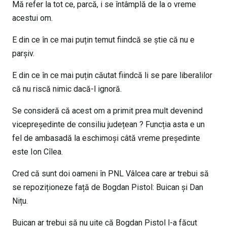
Mă refer la tot ce, parcă, i se întâmplă de la o vreme
acestui om.
E din ce în ce mai puțin temut fiindcă se știe că nu e
parșiv.
E din ce în ce mai puțin căutat fiindcă li se pare liberalilor
că nu riscă nimic dacă-l ignoră.
Se consideră că acest om a primit prea mult devenind
vicepreședinte de consiliu județean ? Funcția asta e un
fel de ambasadă la eschimoși câtă vreme președinte
este Ion Cîlea.
Cred că sunt doi oameni în PNL Vâlcea care ar trebui să
se repoziționeze față de Bogdan Pistol: Buican și Dan
Nițu.
Buican ar trebui să nu uite că Bogdan Pistol l-a făcut