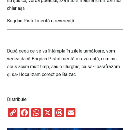
Eu știu că, vorba poetului, s-a întors mașina lumii, dar nici
chiar așa.
Bogdan Pistol merită o reverență.
După ceea ce se va întâmpla în zilele următoare, vom
vedea dacă Bogdan Pistol merită o reverenţă, cum am
scris acum mult timp, sau o liturghie, ca să-l parafrazăm
şi să-l localizăm corect pe Balzac.
Distribuie:
C
F
W
X
T
E
o
a
h
hr
m