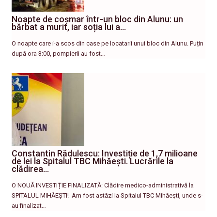
Noapte de coșmar într-un bloc din Alunu: un
bărbat a murit, iar soția lui a…
O noapte care i-a scos din case pe locatarii unui bloc din Alunu. Puțin
după ora 3:00, pompierii au fost…
Constantin Rădulescu: Investiție de 1,7 milioane
de lei la Spitalul TBC Mihăești. Lucrările la
clădirea…
O NOUĂ INVESTIȚIE FINALIZATĂ: Clădire medico-administrativă la
SPITALUL MIHĂEȘTI! ​ Am fost astăzi la Spitalul TBC Mihăești, unde s-
au finalizat…