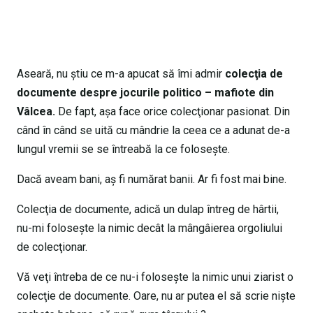
Aseară, nu ştiu ce m-a apucat să îmi admir
colecţia de
documente despre jocurile politico – mafiote din
Vâlcea.
De fapt, aşa face orice colecţionar pasionat. Din
când în când se uită cu mândrie la ceea ce a adunat de-a
lungul vremii se se întreabă la ce foloseşte.
Dacă aveam bani, aş fi numărat banii. Ar fi fost mai bine.
Colecţia de documente, adică un dulap întreg de hârtii,
nu-mi foloseşte la nimic decât la mângâierea orgoliului
de colecţionar.
Vă veţi întreba de ce nu-i foloseşte la nimic unui ziarist o
colecţie de documente. Oare, nu ar putea el să scrie nişte