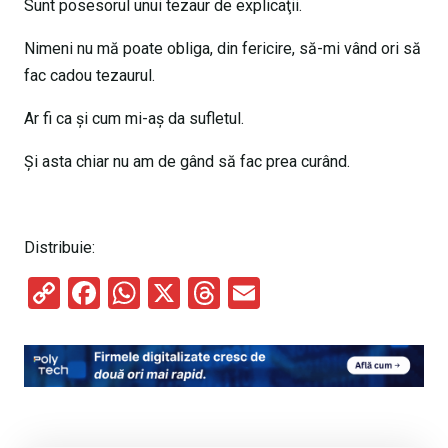
Sunt posesorul unui tezaur de explicaţii.
Nimeni nu mă poate obliga, din fericire, să-mi vând ori să
fac cadou tezaurul.
Ar fi ca şi cum mi-aş da sufletul.
Şi asta chiar nu am de gând să fac prea curând.
Distribuie:
C
F
W
X
T
E
o
a
h
hr
m
py
ce
at
e
ail
Li
b
s
a
n
o
A
d