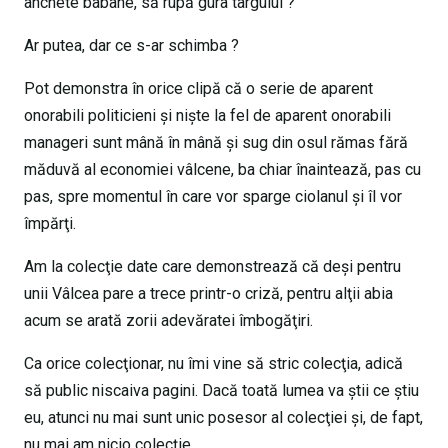
anchete babane, să rupă gura târgului ?
Ar putea, dar ce s-ar schimba ?
Pot demonstra în orice clipă că o serie de aparent
onorabili politicieni şi nişte la fel de aparent onorabili
manageri sunt mână în mână şi sug din osul rămas fără
măduvă al economiei vâlcene, ba chiar înaintează, pas cu
pas, spre momentul în care vor sparge ciolanul şi îl vor
împărţi.
Am la colecţie date care demonstrează că deşi pentru
unii Vâlcea pare a trece printr-o criză, pentru alţii abia
acum se arată zorii adevăratei îmbogăţiri.
Ca orice colecţionar, nu îmi vine să stric colecţia, adică
să public niscaiva pagini. Dacă toată lumea va ştii ce ştiu
eu, atunci nu mai sunt unic posesor al colecţiei şi, de fapt,
nu mai am nicio colecţie.