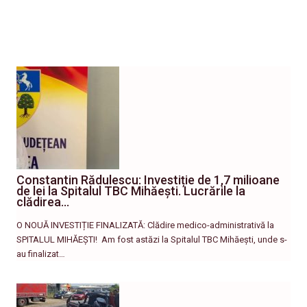
Constantin Rădulescu: Investiție de 1,7 milioane
de lei la Spitalul TBC Mihăești. Lucrările la
clădirea…
O NOUĂ INVESTIȚIE FINALIZATĂ: Clădire medico-administrativă la
SPITALUL MIHĂEȘTI! ​ Am fost astăzi la Spitalul TBC Mihăești, unde s-
au finalizat…