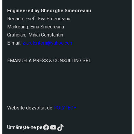
Engineered by Gheorghe Smeoreanu
Redactor-şef: Eva Smeoreanu
Marketing: Ema Smeoreanu
Grafician: Mihai Constantin
E-mail:
ziarulcriterii@yahoo.com
EMANUELA PRESS & CONSULTING SRL
Website dezvoltat de
POLYTECH
Facebook
YouTube
TikTok
Urmărește-ne pe