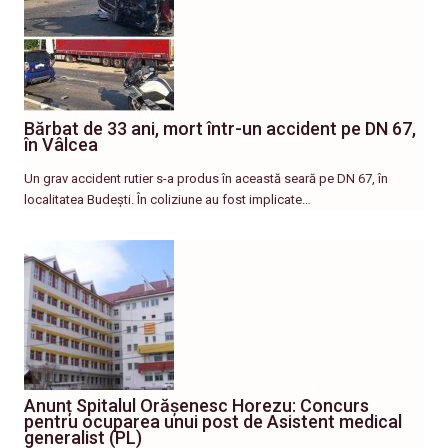
Bărbat de 33 ani, mort într-un accident pe DN 67,
în Vâlcea
Un grav accident rutier s-a produs în această seară pe DN 67, în
localitatea Budești. În coliziune au fost implicate…
Anunț Spitalul Orășenesc Horezu: Concurs
pentru ocuparea unui post de Asistent medical
generalist (PL)