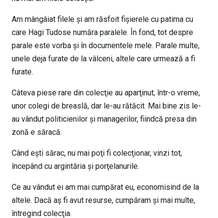
Am mângâiat filele şi am răsfoit fişierele cu patima cu
care Hagi Tudose număra paralele. În fond, tot despre
parale este vorba şi în documentele mele. Parale multe,
unele deja furate de la vâlceni, altele care urmează a fi
furate.
Câteva piese rare din colecţie au aparţinut, într-o vreme,
unor colegi de breaslă, dar le-au rătăcit. Mai bine zis le-
au vândut politicienilor şi managerilor, fiindcă presa din
zonă e săracă.
Când eşti sărac, nu mai poţi fi colecţionar, vinzi tot,
începând cu argintăria şi porţelanurile.
Ce au vândut ei am mai cumpărat eu, economisind de la
altele. Dacă aş fi avut resurse, cumpăram şi mai multe,
întregind colecţia.