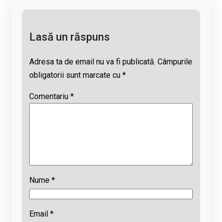
k
o
p
s
k
p
Lasă un răspuns
Adresa ta de email nu va fi publicată.
Câmpurile
obligatorii sunt marcate cu
*
Comentariu
*
Nume
*
Email
*