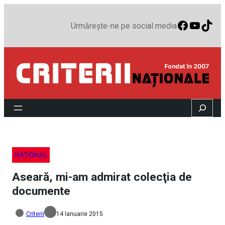
Faceboo
YouTu
TikT
Urmărește-ne pe social media
Search
NAȚIONAL
Aseară, mi-am admirat colecţia de
documente
Criterii
14 Ianuarie 2015