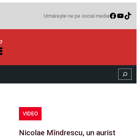
Faceboo
YouTu
TikT
Urmărește-ne pe social media
Search
VIDEO
Nicolae Mîndrescu, un aurist