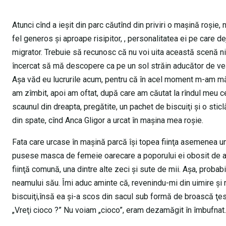
Atunci cînd a ieşit din parc căutînd din priviri o maşină roşie,
fel generos şi aproape risipitor, , personalitatea ei pe care 
migrator. Trebuie să recunosc că nu voi uita această scenă nici
încercat să mă descopere ca pe un sol străin aducător de veşti 
Aşa văd eu lucrurile acum, pentru că în acel moment m-am măr
am zîmbit, apoi am oftat, după care am căutat la rîndul meu ce
scaunul din dreapta, pregătite, un pachet de biscuiţi şi o sti
din spate, cînd Anca Gligor a urcat în maşina mea roşie.
Fata care urcase în maşină parcă îşi topea fiinţa asemenea unui 
pusese masca de femeie oarecare a poporului ei obosit de atîte
fiinţă comună, una dintre alte zeci şi sute de mii. Aşa, probabi
neamului său. Îmi aduc aminte că, revenindu-mi din uimire şi r
biscuiţi,însă ea şi-a scos din sacul sub formă de broască ţe
„Vreţi cioco ?” Nu voiam „cioco”, eram dezamăgit în îmbufnat.