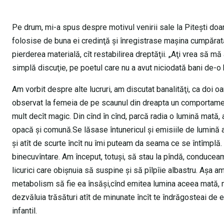
Pe drum, mi-a spus despre motivul venirii sale la Piteşti doar a
folosise de buna ei credinţă şi înregistrase maşina cumpărat
pierderea materială, cît restabilirea dreptăţii. „Aţi vrea să mă
simplă discuţie, pe poetul care nu a avut niciodată bani de-o
Am vorbit despre alte lucruri, am discutat banalităţi, ca doi 
observat la femeia de pe scaunul din dreapta un comportament 
mult decît magic. Din cînd în cînd, parcă radia o lumină mată, a
opacă şi comună.Se lăsase întunericul şi emisiile de lumină a
şi atît de scurte încît nu îmi puteam da seama ce se întîmplă. 
binecuvîntare. Am început, totuşi, să stau la pîndă, conduceam
licurici care obişnuia să suspine şi să pîlpîie albastru. Aşa 
metabolism să fie ea însăşi,cînd emitea lumina aceea mată, m
dezvăluia trăsături atît de minunate încît te îndrăgosteai de 
infantil.