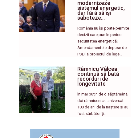
modernizeze
sistemul energetic,
dar fără să își
saboteze…
România nu își poate permite
decizii care pun în pericol
securitatea energetică!
Amendamentele depuse de
PSD la proiectul de lege…
Râmnicu Vâlcea
continuă să bată
recorduri de
longevitate
În mai puțin de o săptămână,
doi râmniceni au aniversat
100 de ani de la naștere și au
fost sărbătoriți…