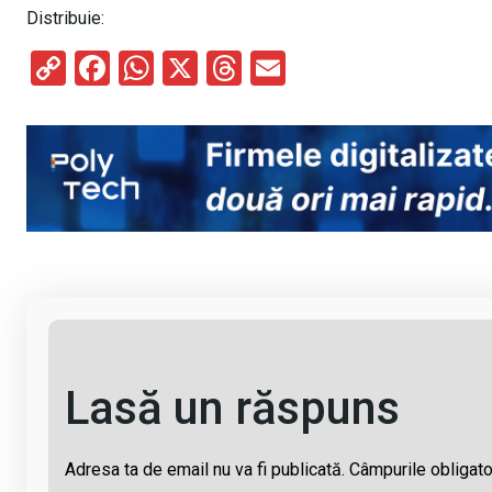
Distribuie:
C
F
W
X
T
E
o
a
h
hr
m
py
ce
at
e
ail
Li
b
s
a
n
o
A
d
k
o
p
s
k
p
Lasă un răspuns
Adresa ta de email nu va fi publicată.
Câmpurile obligato