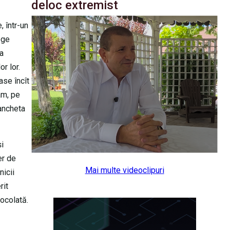
deloc extremist
, într-un
ege
 a
r lor.
ase încît
am, pe
bancheta
şi
er de
Mai multe videoclipuri
nicii
rit
ocolată.