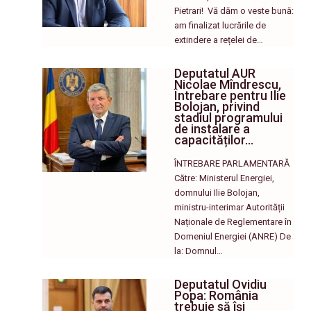
Pietrari! ​ Vă dăm o veste bună:
am finalizat lucrările de
extindere a rețelei de…
Deputatul AUR
Nicolae Mîndrescu,
Întrebare pentru Ilie
Bolojan, privind
stadiul programului
de instalare a
capacităților…
ÎNTREBARE PARLAMENTARĂ
Către: Ministerul Energiei,
domnului Ilie Bolojan,
ministru-interimar Autorității
Naționale de Reglementare în
Domeniul Energiei (ANRE) De
la: Domnul…
Deputatul Ovidiu
Popa: România
trebuie să își