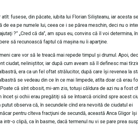
tît: fusese, din păcate, iubita lui Florian Silişteanu, iar acesta s
ă de ea pe numele lui, ceea ce i se părea meschin, deci nu o int
 ajutaţi ?” „Cred că da”, am spus eu, convins că îl voi determina, în
 bere să recunoască faptul că maşina nu îi aparţine.
oameni care vor să le treacă mai repede timpul şi drumul. Apoi, de
ciudat, neliniştitor, iar după cum aveam să îl definesc mai tîrzi
lbastră, era ca un fel oftat strălucitor, după care îşi revenea la st
lbastră se vedeau din ce în ce mai limpede, atîta doar că erau fo
Poate că sînt obosit, mi-am zis, totuşi căldura de azi nu a fost c
 încet şi ochii erau pregătiţi să se întoarcă oricînd spre acest ci
am putut observa că, în secundele cînd era nevoită de ciudatul ei
ăcar pentru cîteva fracţiuni de secundă, această Anca Gligor îşi
ea intr-o clipă, ca în basme, dacă termenul nu vi se pare prea sus