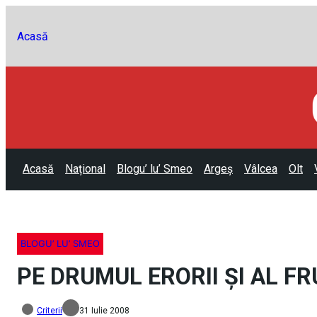
Acasă
Acasă
Național
Blogu’ lu’ Smeo
Argeș
Vâlcea
Olt
BLOGU’ LU’ SMEO
PE DRUMUL ERORII ŞI AL FR
Criterii
31 Iulie 2008