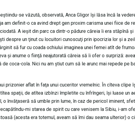
 neştiindu-se văzută, observată, Anca Gligor îşi lăsa încă la vedere
deja am definit-o ca avind drept gen proxim carisma unei fiice de r
odată. A ieşit din parc ca dintr-o pădure căreia îi era stăpînă şi
despre un ţinut cu locuitori cunoscuţi prin ipocrizia lor şi a zeilo
ginit să fur cu coada ochiului imaginea unei femei atît de frumo
va şi anume o fiinţă neajutorată căreia să îi ofer o surpriză: ave
clă de coca-cola. Nici nu am ştiut cum să le arunc mai repede pe 
prizonier aflat în faţa unui cuceritor vremelnic. În cîteva clipe î
a spaţii, de atîtea izbînzi împletite cu înfrîngeri, îşi luase un a
l, o învăţaseră să umble prin lume, în caz de pericol iminent, sfet
ecapătîndu-mi starea de spirit cu care venisem la Sibiu, i-am ofe
stoasă (acesta era totemul, aveam să îmi dau seama ulterior) o ci