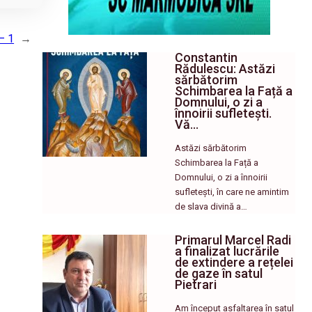
– 1
→
Constantin
Rădulescu: Astăzi
sărbătorim
Schimbarea la Față a
Domnului, o zi a
înnoirii sufletești.
Vă…
Astăzi sărbătorim
Schimbarea la Față a
Domnului, o zi a înnoirii
sufletești, în care ne amintim
de slava divină a…
Primarul Marcel Radi
a finalizat lucrările
de extindere a rețelei
de gaze în satul
Pietrari
Am început asfaltarea în satul