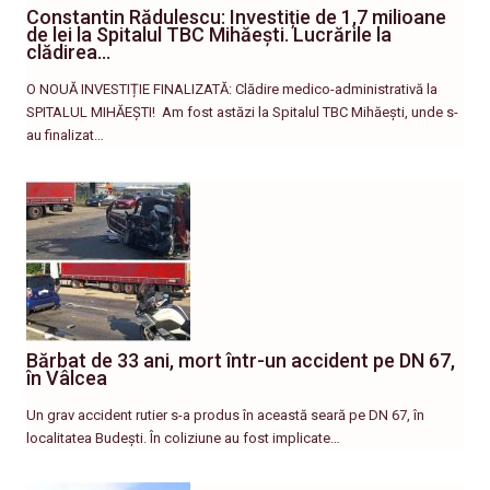
Constantin Rădulescu: Investiție de 1,7 milioane
de lei la Spitalul TBC Mihăești. Lucrările la
clădirea…
O NOUĂ INVESTIȚIE FINALIZATĂ: Clădire medico-administrativă la
SPITALUL MIHĂEȘTI! ​ Am fost astăzi la Spitalul TBC Mihăești, unde s-
au finalizat…
Bărbat de 33 ani, mort într-un accident pe DN 67,
în Vâlcea
Un grav accident rutier s-a produs în această seară pe DN 67, în
localitatea Budești. În coliziune au fost implicate…