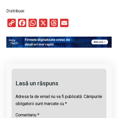
Distribuie:
C
F
W
X
T
E
o
a
h
hr
m
py
ce
at
e
ail
Li
b
s
a
n
o
A
d
k
o
p
s
k
p
Lasă un răspuns
Adresa ta de email nu va fi publicată.
Câmpurile
obligatorii sunt marcate cu
*
Comentariu
*