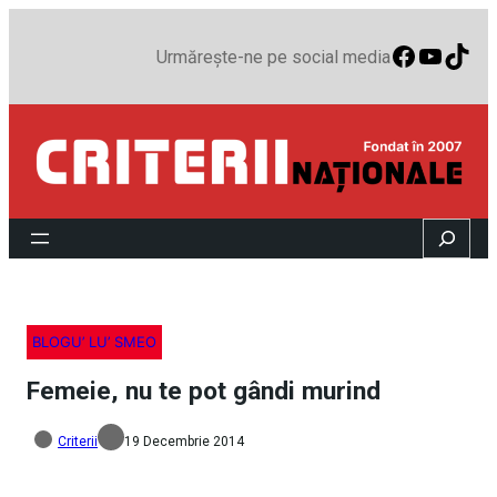
Faceboo
YouTu
TikT
Urmărește-ne pe social media
Search
BLOGU’ LU’ SMEO
Femeie, nu te pot gândi murind
Criterii
19 Decembrie 2014