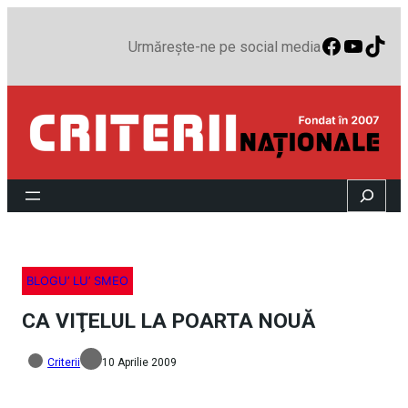
Faceboo
YouTu
TikT
Urmărește-ne pe social media
Search
BLOGU’ LU’ SMEO
CA VIŢELUL LA POARTA NOUĂ
Criterii
10 Aprilie 2009