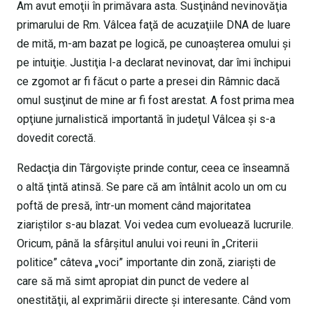
Am avut emoţii în primăvara asta. Susţinând nevinovăţia
primarului de Rm. Vâlcea faţă de acuzaţiile DNA de luare
de mită, m-am bazat pe logică, pe cunoaşterea omului şi
pe intuiţie. Justiţia l-a declarat nevinovat, dar îmi închipui
ce zgomot ar fi făcut o parte a presei din Râmnic dacă
omul susţinut de mine ar fi fost arestat. A fost prima mea
opţiune jurnalistică importantă în judeţul Vâlcea şi s-a
dovedit corectă.
Redacţia din Târgovişte prinde contur, ceea ce înseamnă
o altă ţintă atinsă. Se pare că am întâlnit acolo un om cu
poftă de presă, într-un moment când majoritatea
ziariştilor s-au blazat. Voi vedea cum evoluează lucrurile.
Oricum, până la sfârşitul anului voi reuni în „Criterii
politice” câteva „voci” importante din zonă, ziarişti de
care să mă simt apropiat din punct de vedere al
onestităţii, al exprimării directe şi interesante. Când vom