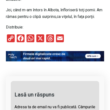
Joi, când m-am întors în Albota, înfloriseră toţi pomii. Am
rămas pentru o clipă surprins,ca viţelul, în faţa porţii.
Distribuie:
C
F
W
X
T
E
o
a
h
hr
m
py
ce
at
e
ail
Li
b
s
a
n
o
A
d
k
o
p
s
k
p
Lasă un răspuns
Adresa ta de email nu va fi publicată.
Câmpurile