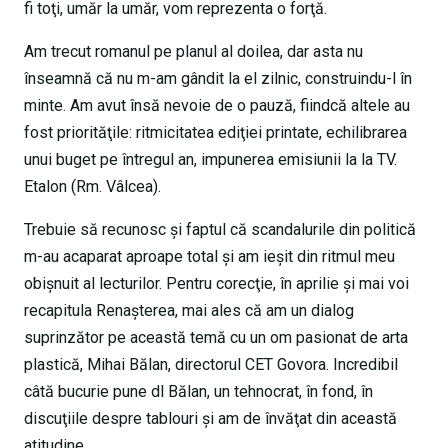
fi toţi, umăr la umăr, vom reprezenta o forţă.
Am trecut romanul pe planul al doilea, dar asta nu
înseamnă că nu m-am gândit la el zilnic, construindu-l în
minte. Am avut însă nevoie de o pauză, fiindcă altele au
fost priorităţile: ritmicitatea ediţiei printate, echilibrarea
unui buget pe întregul an, impunerea emisiunii la la TV.
Etalon (Rm. Vâlcea).
Trebuie să recunosc şi faptul că scandalurile din politică
m-au acaparat aproape total şi am ieşit din ritmul meu
obişnuit al lecturilor. Pentru corecţie, în aprilie şi mai voi
recapitula Renaşterea, mai ales că am un dialog
suprinzător pe această temă cu un om pasionat de arta
plastică, Mihai Bălan, directorul CET Govora. Incredibil
câtă bucurie pune dl Bălan, un tehnocrat, în fond, în
discuţiile despre tablouri şi am de învăţat din această
atitudine.