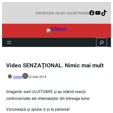
Faceboo
YouTu
TikT
Urmărește-ne pe social media
Search
Video SENZAŢIONAL. Nimic mai mult
Criterii
22 Iulie 2014
Imaginile sunt ULUITOARE şi au stârnit reacţii
controversate ale internauţilor din întreaga lume.
Vizionează şi spune-ţi şi tu părerea!