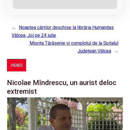
←
Noaptea cărţilor deschise la librăria Humanitas
Vâlcea, Joi pe 24 iulie
Miorița Tărășenie și complotul de la Spitalul
Județean Vâlcea
→
VIDEO
Nicolae Mîndrescu, un aurist deloc
extremist