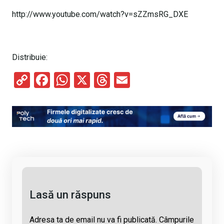
http://www.youtube.com/watch?v=sZZmsRG_DXE
Distribuie:
C
F
W
X
T
E
o
a
h
hr
m
py
ce
at
e
ail
Li
b
s
a
n
o
A
d
k
o
p
s
k
p
Lasă un răspuns
Adresa ta de email nu va fi publicată.
Câmpurile