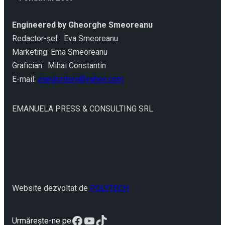
Engineered by Gheorghe Smeoreanu
Redactor-şef: Eva Smeoreanu
Marketing: Ema Smeoreanu
Grafician: Mihai Constantin
E-mail:
ziarulcriterii@yahoo.com
EMANUELA PRESS & CONSULTING SRL
Website dezvoltat de
POLYTECH
Facebook
YouTube
TikTok
Urmărește-ne pe