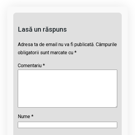
k
o
p
s
k
p
Lasă un răspuns
Adresa ta de email nu va fi publicată.
Câmpurile
obligatorii sunt marcate cu
*
Comentariu
*
Nume
*