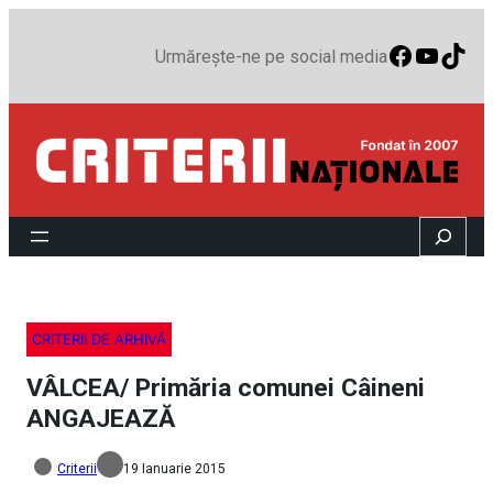
Faceboo
YouTu
TikT
Urmărește-ne pe social media
Search
CRITERII DE ARHIVĂ
VÂLCEA/ Primăria comunei Câineni
ANGAJEAZĂ
Criterii
19 Ianuarie 2015