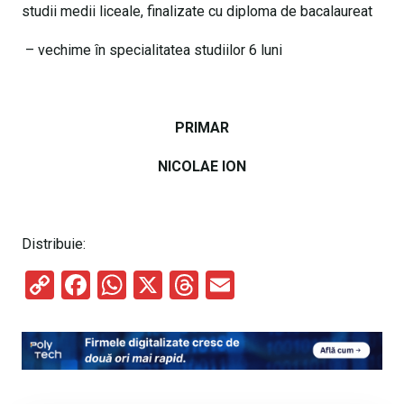
studii medii liceale, finalizate cu diploma de bacalaureat
– vechime ȋn specialitatea studiilor 6 luni
PRIMAR
NICOLAE ION
Distribuie:
C
F
W
X
T
E
o
a
h
hr
m
py
ce
at
e
ail
Li
b
s
a
n
o
A
d