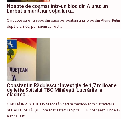
Noapte de coșmar într-un bloc din Alunu: un
bărbat a murit, iar soția lui a…
O noapte care i-a scos din case pe locatarii unui bloc din Alunu. Puțin
după ora 3:00, pompierii au fost…
Constantin Rădulescu: Investiție de 1,7 milioane
de lei la Spitalul TBC Mihăești. Lucrările la
clădirea…
O NOUĂ INVESTIȚIE FINALIZATĂ: Clădire medico-administrativă la
SPITALUL MIHĂEȘTI! ​ Am fost astăzi la Spitalul TBC Mihăești, unde s-
au finalizat…