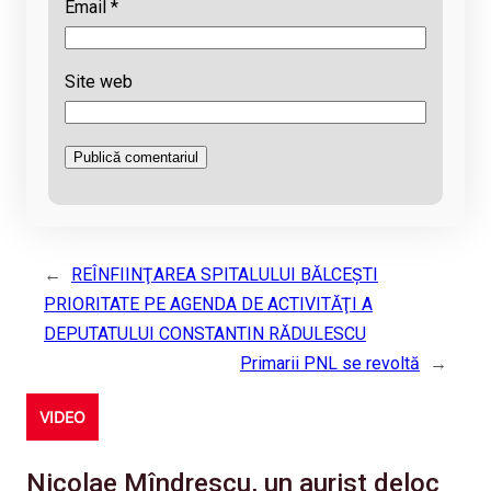
Email
*
Site web
←
REÎNFIINŢAREA SPITALULUI BĂLCEŞTI
PRIORITATE PE AGENDA DE ACTIVITĂŢI A
DEPUTATULUI CONSTANTIN RĂDULESCU
Primarii PNL se revoltă
→
VIDEO
Nicolae Mîndrescu, un aurist deloc