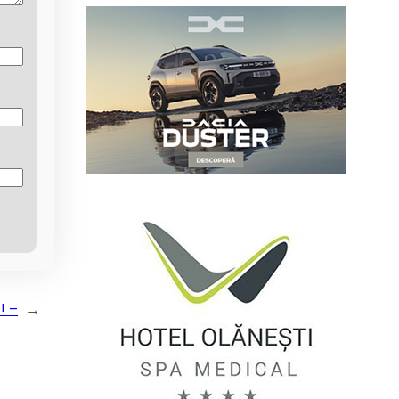
 ! –
→