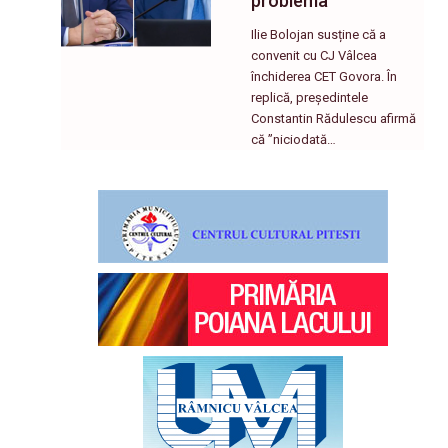
problema”
Ilie Bolojan susține că a
convenit cu CJ Vâlcea
închiderea CET Govora. În
replică, președintele
Constantin Rădulescu afirmă
că ”niciodată…