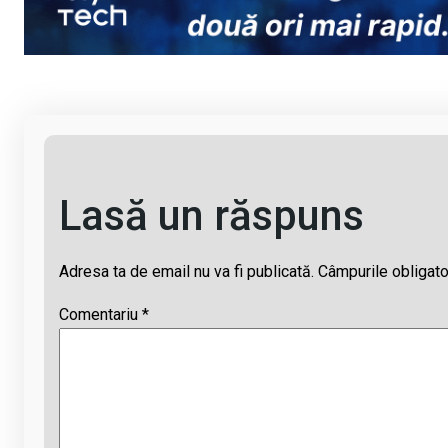
Li
b
s
a
n
o
A
d
k
o
p
s
k
p
Lasă un răspuns
Adresa ta de email nu va fi publicată.
Câmpurile obligato
Comentariu
*