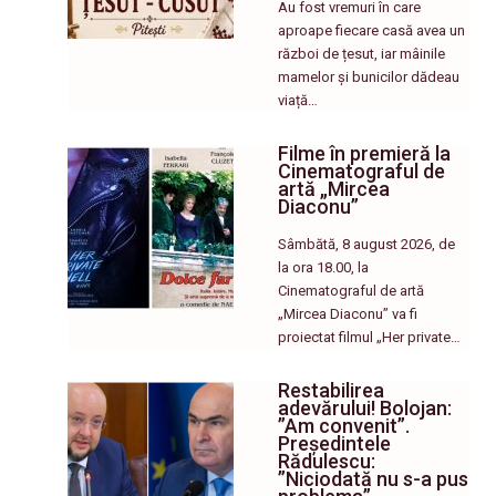
Au fost vremuri în care
aproape fiecare casă avea un
război de țesut, iar mâinile
mamelor și bunicilor dădeau
viață…
Filme în premieră la
Cinematograful de
artă „Mircea
Diaconu”
Sâmbătă, 8 august 2026, de
la ora 18.00, la
Cinematograful de artă
„Mircea Diaconu” va fi
proiectat filmul „Her private…
Restabilirea
adevărului! Bolojan:
”Am convenit”.
Președintele
Rădulescu:
”Niciodată nu s-a pus