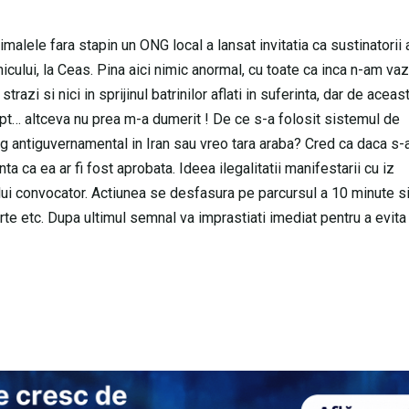
malele fara stapin un ONG local a lansat invitatia ca sustinatorii
mnicului, la Ceas. Pina aici nimic anormal, cu toate ca inca n-am va
razi si nici in sprijinul batrinilor aflati in suferinta, dar de aceas
apt… altceva nu prea m-a dumerit ! De ce s-a folosit sistemul de
ng antiguvernamental in Iran sau vreo tara araba? Cred ca daca s-a
ta ca ea ar fi fost aprobata. Ideea ilegalitatii manifestarii cu iz
lui convocator. Actiunea se desfasura pe parcursul a 10 minute si
te etc. Dupa ultimul semnal va imprastiati imediat pentru a evita