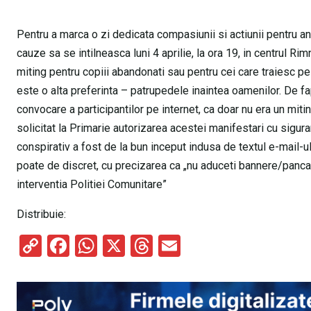
Pentru a marca o zi dedicata compasiunii si actiunii pentru ani
cauze sa se intilneasca luni 4 aprilie, la ora 19, in centrul Ri
miting pentru copiii abandonati sau pentru cei care traiesc pe st
este o alta preferinta – patrupedele inaintea oamenilor. De f
convocare a participantilor pe internet, ca doar nu era un miti
solicitat la Primarie autorizarea acestei manifestari cu siguran
conspirativ a fost de la bun inceput indusa de textul e-mail-u
poate de discret, cu precizarea ca „nu aduceti bannere/pancar
interventia Politiei Comunitare”
Distribuie:
C
F
W
X
T
E
o
a
h
hr
m
py
ce
at
e
ail