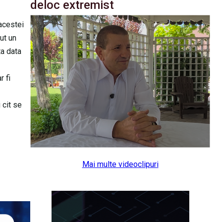
deloc extremist
 acestei
zut un
ta data
r fi
 cit se
Mai multe videoclipuri