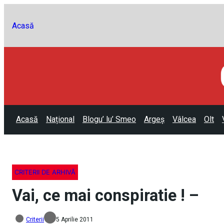
Acasă
Acasă
Național
Blogu’ lu’ Smeo
Argeș
Vâlcea
Olt
CRITERII DE ARHIVĂ
Vai, ce mai conspiratie ! –
Criterii
5 Aprilie 2011