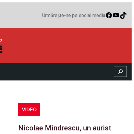
Faceboo
YouTu
TikT
Urmărește-ne pe social media
Search
VIDEO
Nicolae Mîndrescu, un aurist