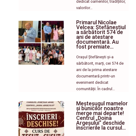
dedicat oamenilor, tradițiilor,
valorilor…
Primarul Nicolae
Velcea: Ștefăneștiul
a sărbătorit 574 de
ani de atestare
documentară. Au
fost premiate…
Orașul Ștefănești și-a
sărbătorit, marți, cei 574 de
ani de la prima atestare
documentară printr-un
eveniment dedicat
comunității. În cadrul…
Meșteșugul mamelor
și bunicilor noastre
merge mai departe!
Centrul „Doina
Argeșului” deschide
înscrierile la cursul…