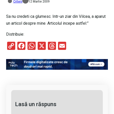
Criterii
12 Martie 2009
Sa nu credeti ca glumesc. Intr-un ziar din Vilcea, a aparut
un articol despre mine. Articolul incepe astfel:”
Distribuie:
C
F
W
X
T
E
o
a
h
hr
m
py
ce
at
e
ail
Li
b
s
a
n
o
A
d
k
o
p
s
k
p
Lasă un răspuns