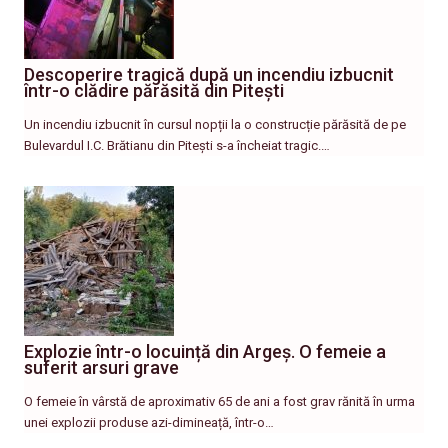
Descoperire tragică după un incendiu izbucnit
într-o clădire părăsită din Pitești
Un incendiu izbucnit în cursul nopții la o construcție părăsită de pe
Bulevardul I.C. Brătianu din Pitești s-a încheiat tragic.…
Explozie într-o locuință din Argeș. O femeie a
suferit arsuri grave
O femeie în vârstă de aproximativ 65 de ani a fost grav rănită în urma
unei explozii produse azi-dimineață, într-o…