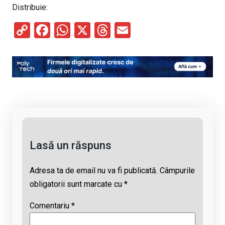
Distribuie:
C
F
W
X
T
E
o
a
h
hr
m
py
ce
at
e
ail
Li
b
s
a
n
o
A
d
k
o
p
s
k
p
Lasă un răspuns
Adresa ta de email nu va fi publicată.
Câmpurile
obligatorii sunt marcate cu
*
Comentariu
*