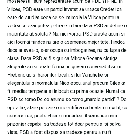
mosieresti” sunt reprezentate acum de PDL si PNL. In
Vilcea, PSD este un partid invatat sa urasca.Credeti ca
este de studiat ceea ce se intimpla la Vilcea pentru a
vedea ce s-ar putea petrece in tara daca PSD ar detine o
majoritate absoluta ? Nu, nici vorba. PSD uraste acum si
aici tocmai fiindca nu are o asemenea majoritate, fiindca
daca ar avea-o, s-ar ocupa cu imbogatirea, nu cu lupta de
clasa. Daca PSD ar fi sigur ca Mircea Geoana cistiga
alegerile si isi poate forma un guvern convenabil si lui
Hrebenciuc si baronilor locali, si lui Vanghelie si
elegantului si normalului Nicolescu, unul precum Cilea ar
fi imediat temperat si inlocuit cu prima ocazie. Numai ca
PSD se teme.De ce anume se teme „marele partid” ? De
opozitie, stare pe care o indentifica cu boala, cu exilul, cu
nenorocirea, poate chiar cu moartea. Asemenea unui
prizonier capabil sa tradeze tot doar pentru a-si salva
viata, PSD a fost dispus sa tradeze pentru a nu fi