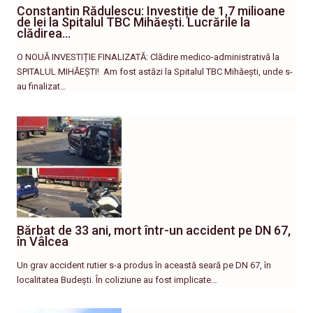
Constantin Rădulescu: Investiție de 1,7 milioane
de lei la Spitalul TBC Mihăești. Lucrările la
clădirea…
O NOUĂ INVESTIȚIE FINALIZATĂ: Clădire medico-administrativă la
SPITALUL MIHĂEȘTI! ​ Am fost astăzi la Spitalul TBC Mihăești, unde s-
au finalizat…
Bărbat de 33 ani, mort într-un accident pe DN 67,
în Vâlcea
Un grav accident rutier s-a produs în această seară pe DN 67, în
localitatea Budești. În coliziune au fost implicate…