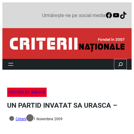
Faceboo
YouTu
TikT
Urmărește-ne pe social media
Search
CRITERII DE ARHIVĂ
UN PARTID INVATAT SA URASCA –
Criterii
1 Noiembrie 2009