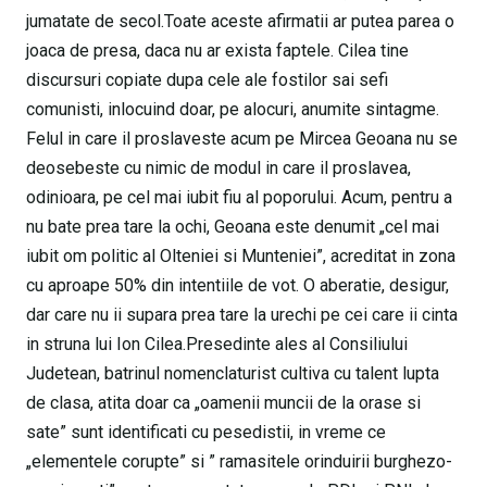
jumatate de secol.Toate aceste afirmatii ar putea parea o
joaca de presa, daca nu ar exista faptele. Cilea tine
discursuri copiate dupa cele ale fostilor sai sefi
comunisti, inlocuind doar, pe alocuri, anumite sintagme.
Felul in care il proslaveste acum pe Mircea Geoana nu se
deosebeste cu nimic de modul in care il proslavea,
odinioara, pe cel mai iubit fiu al poporului. Acum, pentru a
nu bate prea tare la ochi, Geoana este denumit „cel mai
iubit om politic al Olteniei si Munteniei”, acreditat in zona
cu aproape 50% din intentiile de vot. O aberatie, desigur,
dar care nu ii supara prea tare la urechi pe cei care ii cinta
in struna lui Ion Cilea.Presedinte ales al Consiliului
Judetean, batrinul nomenclaturist cultiva cu talent lupta
de clasa, atita doar ca „oamenii muncii de la orase si
sate” sunt identificati cu pesedistii, in vreme ce
„elementele corupte” si ” ramasitele orinduirii burghezo-