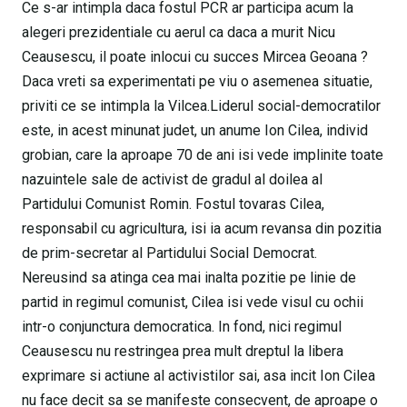
Ce s-ar intimpla daca fostul PCR ar participa acum la
alegeri prezidentiale cu aerul ca daca a murit Nicu
Ceausescu, il poate inlocui cu succes Mircea Geoana ?
Daca vreti sa experimentati pe viu o asemenea situatie,
priviti ce se intimpla la Vilcea.Liderul social-democratilor
este, in acest minunat judet, un anume Ion Cilea, individ
grobian, care la aproape 70 de ani isi vede implinite toate
nazuintele sale de activist de gradul al doilea al
Partidului Comunist Romin. Fostul tovaras Cilea,
responsabil cu agricultura, isi ia acum revansa din pozitia
de prim-secretar al Partidului Social Democrat.
Nereusind sa atinga cea mai inalta pozitie pe linie de
partid in regimul comunist, Cilea isi vede visul cu ochii
intr-o conjunctura democratica. In fond, nici regimul
Ceausescu nu restringea prea mult dreptul la libera
exprimare si actiune al activistilor sai, asa incit Ion Cilea
nu face decit sa se manifeste consecvent, de aproape o