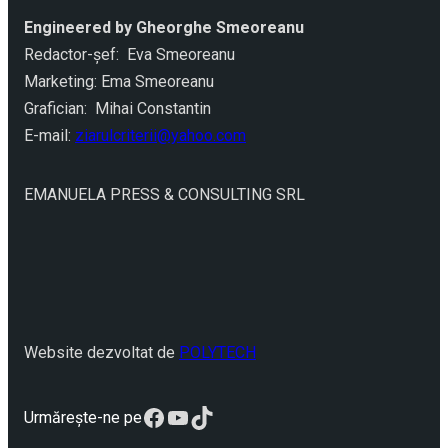
Engineered by Gheorghe Smeoreanu
Redactor-şef: Eva Smeoreanu
Marketing: Ema Smeoreanu
Grafician: Mihai Constantin
E-mail:
ziarulcriterii@yahoo.com
EMANUELA PRESS & CONSULTING SRL
Website dezvoltat de
POLYTECH
Facebook
YouTube
TikTok
Urmărește-ne pe