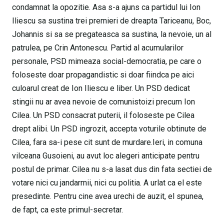
condamnat la opozitie. Asa s-a ajuns ca partidul lui Ion
Iliescu sa sustina trei premieri de dreapta Tariceanu, Boc,
Johannis si sa se pregateasca sa sustina, la nevoie, un al
patrulea, pe Crin Antonescu. Partid al acumularilor
personale, PSD mimeaza social-democratia, pe care o
foloseste doar propagandistic si doar fiindca pe aici
culoarul creat de Ion Iliescu e liber. Un PSD dedicat
stingii nu ar avea nevoie de comunistoizi precum Ion
Cilea. Un PSD consacrat puterii, il foloseste pe Cilea
drept alibi. Un PSD ingrozit, accepta voturile obtinute de
Cilea, fara sa-i pese cit sunt de murdare.Ieri, in comuna
vilceana Gusoieni, au avut loc alegeri anticipate pentru
postul de primar. Cilea nu s-a lasat dus din fata sectiei de
votare nici cu jandarmii, nici cu politia. A urlat ca el este
presedinte. Pentru cine avea urechi de auzit, el spunea,
de fapt, ca este primul-secretar.