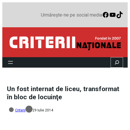
Faceboo
YouTu
TikT
Urmărește-ne pe social media
Search
Un fost internat de liceu, transformat
în bloc de locuinţe
Criterii
29 Iulie 2014