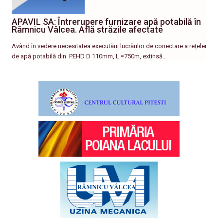
APAVIL SA: Întrerupere furnizare apă potabilă în
Râmnicu Vâlcea. Află străzile afectate
Având în vedere necesitatea executării lucrărilor de conectare a rețelei
de apă potabilă din PEHD D 110mm, L =750m, extinsă…