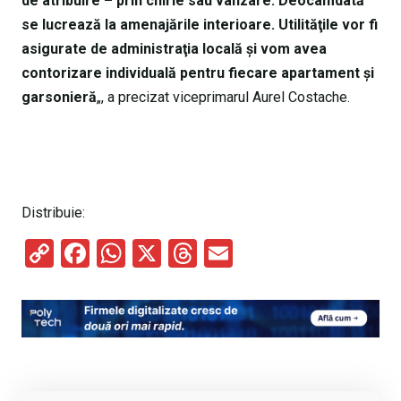
de atribuire – prin chirie sau vânzare. Deocamdată
se lucrează la amenajările interioare. Utilităţile vor fi
asigurate de administraţia locală şi vom avea
contorizare individuală pentru fiecare apartament şi
garsonieră
„, a precizat viceprimarul Aurel Costache.
Distribuie:
C
F
W
X
T
E
o
a
h
hr
m
py
ce
at
e
ail
Li
b
s
a
n
o
A
d
k
o
p
s