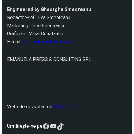
Engineered by Gheorghe Smeoreanu
Redactor-şef: Eva Smeoreanu
Marketing: Ema Smeoreanu
Grafician: Mihai Constantin
E-mail:
ziarulcriterii@yahoo.com
EMANUELA PRESS & CONSULTING SRL
Website dezvoltat de
POLYTECH
Facebook
YouTube
TikTok
Urmărește-ne pe