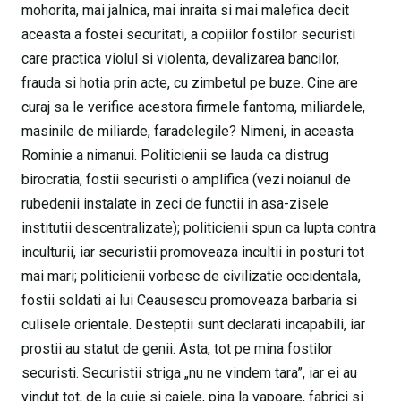
mohorita, mai jalnica, mai inraita si mai malefica decit
aceasta a fostei securitati, a copiilor fostilor securisti
care practica violul si violenta, devalizarea bancilor,
frauda si hotia prin acte, cu zimbetul pe buze. Cine are
curaj sa le verifice acestora firmele fantoma, miliardele,
masinile de miliarde, faradelegile? Nimeni, in aceasta
Rominie a nimanui. Politicienii se lauda ca distrug
birocratia, fostii securisti o amplifica (vezi noianul de
rubedenii instalate in zeci de functii in asa-zisele
institutii descentralizate); politicienii spun ca lupta contra
inculturii, iar securistii promoveaza incultii in posturi tot
mai mari; politicienii vorbesc de civilizatie occidentala,
fostii soldati ai lui Ceausescu promoveaza barbaria si
culisele orientale. Desteptii sunt declarati incapabili, iar
prostii au statut de genii. Asta, tot pe mina fostilor
securisti. Securistii striga „nu ne vindem tara”, iar ei au
vindut tot, de la cuie si caiele, pina la vapoare, fabrici si