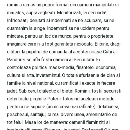
romin a ramas un popor format din oameni manipulati si,
mai ales, supravegheati. Monitorizati, la secunda!
Infricosati, derutati si indemnati sa ne scuipam, sa ne
dusmanim la singe. Indemnati sa ne ucidem pentru
mincare, pentru un loc de munca, pentru o proprietate
imaginara care n-a fost garantata niciodata. Ei bine, dragi
cititori, la pupitrul de comanda al acestei uriase Cutii a
Pandorei se afla fostii oameni ai Securitatii. Ei
controleaza politica, mass-media, finantele, economia,
cultura si arta, invatamintul. O totala afurisenie de clan si
familie la nivel national, cu ramificatii exacte in fiecare
judet. Sub cerul dialectic al bietei Rominii, fostii securisti
detin toate pirghiile Puterii, folosind aceleasi metode
pentru a ne supune (acum ceva mai rafinate): delatiunea,
peschesul, santajul, crima, diversiunea, amenintarile de
tot felul. Masa lor de manevra: oamenii flaminziti si