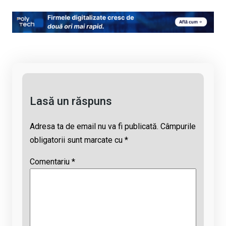
o
a
h
hr
m
py
ce
at
e
ail
Li
b
s
a
n
o
A
d
k
o
p
s
k
p
Lasă un răspuns
Adresa ta de email nu va fi publicată.
Câmpurile
obligatorii sunt marcate cu
*
Comentariu
*