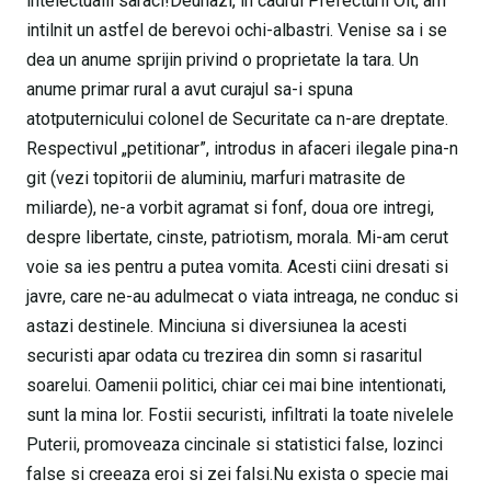
intelectualii saraci!Deunazi, in cadrul Prefecturii Olt, am
intilnit un astfel de berevoi ochi-albastri. Venise sa i se
dea un anume sprijin privind o proprietate la tara. Un
anume primar rural a avut curajul sa-i spuna
atotputernicului colonel de Securitate ca n-are dreptate.
Respectivul „petitionar”, introdus in afaceri ilegale pina-n
git (vezi topitorii de aluminiu, marfuri matrasite de
miliarde), ne-a vorbit agramat si fonf, doua ore intregi,
despre libertate, cinste, patriotism, morala. Mi-am cerut
voie sa ies pentru a putea vomita. Acesti ciini dresati si
javre, care ne-au adulmecat o viata intreaga, ne conduc si
astazi destinele. Minciuna si diversiunea la acesti
securisti apar odata cu trezirea din somn si rasaritul
soarelui. Oamenii politici, chiar cei mai bine intentionati,
sunt la mina lor. Fostii securisti, infiltrati la toate nivelele
Puterii, promoveaza cincinale si statistici false, lozinci
false si creeaza eroi si zei falsi.Nu exista o specie mai