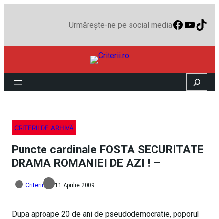
Faceboo
YouTu
TikT
Urmărește-ne pe social media
Search
CRITERII DE ARHIVĂ
Puncte cardinale FOSTA SECURITATE
DRAMA ROMANIEI DE AZI ! –
Criterii
11 Aprilie 2009
Dupa aproape 20 de ani de pseudodemocratie, poporul