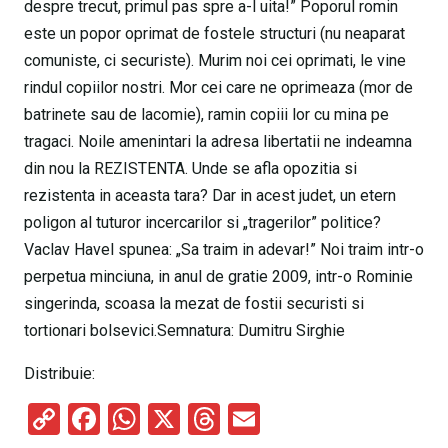
despre trecut, primul pas spre a-l uita!” Poporul romin
este un popor oprimat de fostele structuri (nu neaparat
comuniste, ci securiste). Murim noi cei oprimati, le vine
rindul copiilor nostri. Mor cei care ne oprimeaza (mor de
batrinete sau de lacomie), ramin copiii lor cu mina pe
tragaci. Noile amenintari la adresa libertatii ne indeamna
din nou la REZISTENTA. Unde se afla opozitia si
rezistenta in aceasta tara? Dar in acest judet, un etern
poligon al tuturor incercarilor si „tragerilor” politice?
Vaclav Havel spunea: „Sa traim in adevar!” Noi traim intr-o
perpetua minciuna, in anul de gratie 2009, intr-o Rominie
singerinda, scoasa la mezat de fostii securisti si
tortionari bolsevici.Semnatura: Dumitru Sirghie
Distribuie:
C
F
W
X
T
E