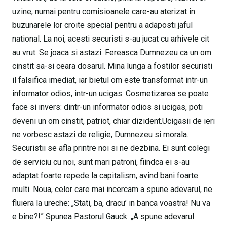
uzine, numai pentru comisioanele care-au aterizat in
buzunarele lor croite special pentru a adaposti jaful
national. La noi, acesti securisti s-au jucat cu arhivele cit
au vrut. Se joaca si astazi. Fereasca Dumnezeu ca un om
cinstit sa-si ceara dosarul. Mina lunga a fostilor securisti
il falsifica imediat, iar bietul om este transformat intr-un
informator odios, intr-un ucigas. Cosmetizarea se poate
face si invers: dintr-un informator odios si ucigas, poti
deveni un om cinstit, patriot, chiar dizident.Ucigasii de ieri
ne vorbesc astazi de religie, Dumnezeu si morala.
Securistii se afla printre noi si ne dezbina. Ei sunt colegi
de serviciu cu noi, sunt mari patroni, fiindca ei s-au
adaptat foarte repede la capitalism, avind bani foarte
multi. Noua, celor care mai incercam a spune adevarul, ne
fluiera la ureche: „Stati, ba, dracu’ in banca voastra! Nu va
e bine?!” Spunea Pastorul Gauck: „A spune adevarul