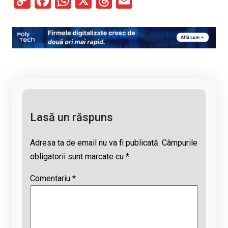
C
F
W
X
T
E
o
a
h
hr
m
py
ce
at
e
ail
Li
b
s
a
n
o
A
d
k
o
p
s
k
p
Lasă un răspuns
Adresa ta de email nu va fi publicată.
Câmpurile
obligatorii sunt marcate cu
*
Comentariu
*