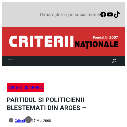
Faceboo
YouTu
TikT
Urmărește-ne pe social media
Search
CRITERII DE ARHIVĂ
PARTIDUL SI POLITICIENII
BLESTEMATI DIN ARGES –
Criterii
17 Mai 2008