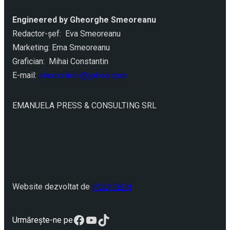
Engineered by Gheorghe Smeoreanu
Redactor-şef: Eva Smeoreanu
Marketing: Ema Smeoreanu
Grafician: Mihai Constantin
E-mail:
ziarulcriterii@yahoo.com
EMANUELA PRESS & CONSULTING SRL
Website dezvoltat de
POLYTECH
Facebook
YouTube
TikTok
Urmărește-ne pe