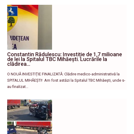
Constantin Rădulescu: Investiție de 1,7 milioane
de lei la Spitalul TBC Mihăești. Lucrările la
clădirea…
O NOUĂ INVESTIȚIE FINALIZATĂ: Clădire medico-administrativă la
SPITALUL MIHĂEȘTI! ​ Am fost astăzi la Spitalul TBC Mihăești, unde s-
au finalizat…