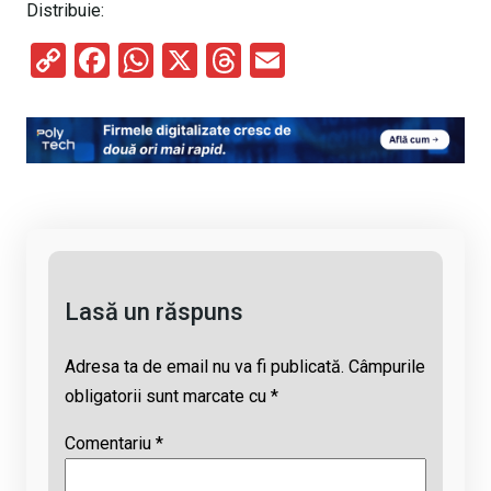
Distribuie:
C
F
W
X
T
E
o
a
h
hr
m
py
ce
at
e
ail
Li
b
s
a
n
o
A
d
k
o
p
s
k
p
Lasă un răspuns
Adresa ta de email nu va fi publicată.
Câmpurile
obligatorii sunt marcate cu
*
Comentariu
*