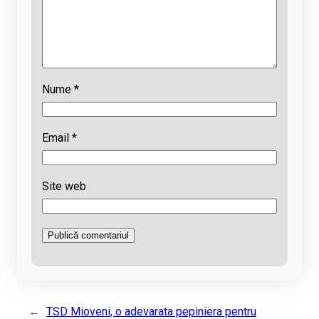
Nume
*
Email
*
Site web
←
TSD Mioveni, o adevarata pepiniera pentru