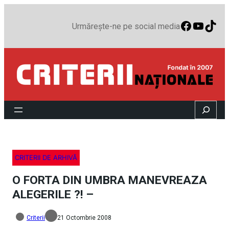
Faceboo
YouTu
TikT
Urmărește-ne pe social media
Search
CRITERII DE ARHIVĂ
O FORTA DIN UMBRA MANEVREAZA
ALEGERILE ?! –
Criterii
21 Octombrie 2008