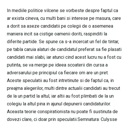
In mediile politice vilcene se vorbeste despre faptul ca
ar exista cineva, cu multi bani si interese pe masura, care
a dorit sa aseze candidatii pe colegii de o asemenea
maniera incit sa cistige oamenii doriti, raspinditi la
diferite partide. Se spune ca s-a incercat un fel de tintar,
pe tabla caruia alaturi de candidatul preferat sa fie plasati
candidati mai slabi, iar atunci cind acest lucru nu a fost cu
putinta, se va merge pe ideea scoaterii din cursa a
adversarului pe principiul ca fiecare om are un pret.
Aceste speculatii au fost intretinute si de faptul ca, in
preajma alegerilor, multi dintre actualii candidati au trecut
de la un partid la altul, iar altii au fost plimbati de la un
colegiu la altul pina in ajunul depunerii candidaturilor.
Aceasta teorie conspirationista nu poate fi sustinuta de
dovezi clare, ci doar prin speculatii.Semnatura: Culysse