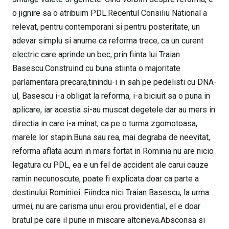
o jignire sa o atribuim PDL.Recentul Consiliu National a
relevat, pentru contemporani si pentru posteritate, un
adevar simplu si anume ca reforma trece, ca un curent
electric care aprinde un bec, prin fiinta lui Traian
Basescu.Construind cu buna stiinta o majoritate
parlamentara precara,tinindu-i in sah pe pedelisti cu DNA-
ul, Basescu i-a obligat la reforma, i-a biciuit sa o puna in
aplicare, iar acestia si-au muscat degetele dar au mers in
directia in care i-a minat, ca pe o turma zgomotoasa,
marele lor stapin.Buna sau rea, mai degraba de neevitat,
reforma aflata acum in mars fortat in Rominia nu are nicio
legatura cu PDL, ea e un fel de accident ale carui cauze
ramin necunoscute, poate fi explicata doar ca parte a
destinului Rominiei. Fiindca nici Traian Basescu, la urma
urmei, nu are carisma unui erou providential, el e doar
bratul pe care il pune in miscare altcineva.Absconsa si