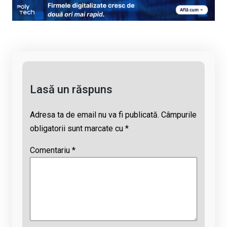
py
ce
at
e
ail
Li
b
s
a
n
o
A
d
k
o
p
s
k
p
Lasă un răspuns
Adresa ta de email nu va fi publicată.
Câmpurile
obligatorii sunt marcate cu
*
Comentariu
*