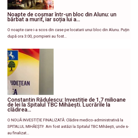
Noapte de coșmar într-un bloc din Alunu: un
bărbat a murit, iar soția lui a…
O noapte care i-a scos din case pe locatarii unui bloc din Alunu. Puțin
după ora 3:00, pompierii au fost…
Constantin Rădulescu: Investiție de 1,7 milioane
de lei la Spitalul TBC Mihăești. Lucrările la
clădirea…
O NOUĂ INVESTIȚIE FINALIZATĂ: Clădire medico-administrativă la
SPITALUL MIHĂEȘTI! ​ Am fost astăzi la Spitalul TBC Mihăești, unde s-
au finalizat…