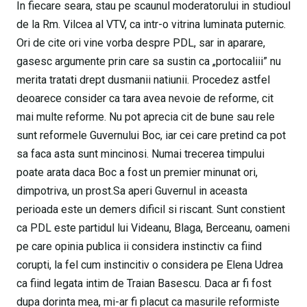
In fiecare seara, stau pe scaunul moderatorului in studioul
de la Rm. Vilcea al VTV, ca intr-o vitrina luminata puternic.
Ori de cite ori vine vorba despre PDL, sar in aparare,
gasesc argumente prin care sa sustin ca „portocaliii” nu
merita tratati drept dusmanii natiunii. Procedez astfel
deoarece consider ca tara avea nevoie de reforme, cit
mai multe reforme. Nu pot aprecia cit de bune sau rele
sunt reformele Guvernului Boc, iar cei care pretind ca pot
sa faca asta sunt mincinosi. Numai trecerea timpului
poate arata daca Boc a fost un premier minunat ori,
dimpotriva, un prost.Sa aperi Guvernul in aceasta
perioada este un demers dificil si riscant. Sunt constient
ca PDL este partidul lui Videanu, Blaga, Berceanu, oameni
pe care opinia publica ii considera instinctiv ca fiind
corupti, la fel cum instincitiv o considera pe Elena Udrea
ca fiind legata intim de Traian Basescu. Daca ar fi fost
dupa dorinta mea, mi-ar fi placut ca masurile reformiste