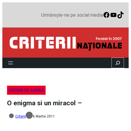
Faceboo
YouTu
TikT
Urmărește-ne pe social media
Search
CRITERII DE ARHIVĂ
O enigma si un miracol –
Criterii
6 Martie 2011