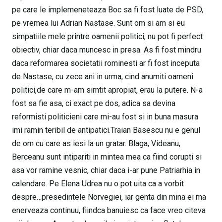
pe care le implemeneteaza Boc sa fi fost luate de PSD,
pe vremea lui Adrian Nastase. Sunt om si am si eu
simpatiile mele printre oamenii politici, nu pot fi perfect
obiectiv, chiar daca muncesc in presa. As fi fost mindru
daca reformarea societatii rominesti ar fi fost inceputa
de Nastase, cu zece ani in urma, cind anumiti oameni
politici,de care m-am simtit apropiat, erau la putere. N-a
fost sa fie asa, ci exact pe dos, adica sa devina
reformisti politicieni care mi-au fost si in buna masura
imi ramin teribil de antipatici.Traian Basescu nu e genul
de om cu care as iesi la un gratar. Blaga, Videanu,
Berceanu sunt intipariti in mintea mea ca fiind corupti si
asa vor ramine vesnic, chiar daca i-ar pune Patriarhia in
calendare. Pe Elena Udrea nu o pot uita ca a vorbit
despre…presedintele Norvegiei, iar genta din mina ei ma
enerveaza continuu, fiindca banuiesc ca face vreo citeva