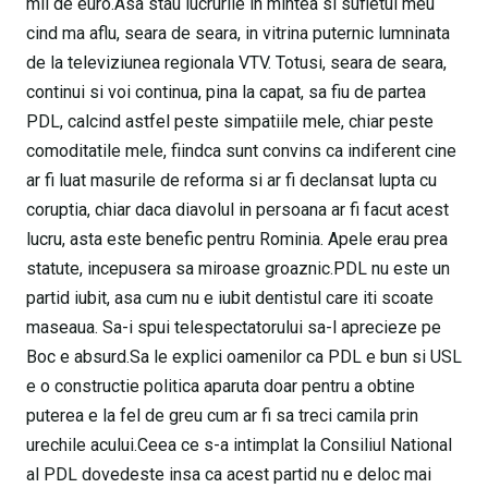
mii de euro.Asa stau lucrurile in mintea si sufletul meu
cind ma aflu, seara de seara, in vitrina puternic lumninata
de la televiziunea regionala VTV. Totusi, seara de seara,
continui si voi continua, pina la capat, sa fiu de partea
PDL, calcind astfel peste simpatiile mele, chiar peste
comoditatile mele, fiindca sunt convins ca indiferent cine
ar fi luat masurile de reforma si ar fi declansat lupta cu
coruptia, chiar daca diavolul in persoana ar fi facut acest
lucru, asta este benefic pentru Rominia. Apele erau prea
statute, incepusera sa miroase groaznic.PDL nu este un
partid iubit, asa cum nu e iubit dentistul care iti scoate
maseaua. Sa-i spui telespectatorului sa-l aprecieze pe
Boc e absurd.Sa le explici oamenilor ca PDL e bun si USL
e o constructie politica aparuta doar pentru a obtine
puterea e la fel de greu cum ar fi sa treci camila prin
urechile acului.Ceea ce s-a intimplat la Consiliul National
al PDL dovedeste insa ca acest partid nu e deloc mai