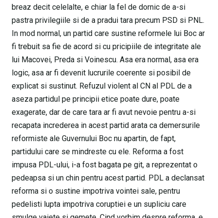
breaz decit celelalte, e chiar la fel de dornic de a-si
pastra privilegiile si de a pradui tara precum PSD si PNL.
In mod normal, un partid care sustine reformele lui Boc ar
fi trebuit sa fie de acord si cu pricipiile de integritate ale
lui Macovei, Preda si Voinescu. Asa era normal, asa era
logic, asa ar fi devenit lucrurile coerente si posibil de
explicat si sustinut. Refuzul violent al CN al PDL de a
aseza partidul pe principii etice poate dure, poate
exagerate, dar de care tara ar fi avut nevoie pentru a-si
recapata increderea in acest partid arata ca demersurile
reformiste ale Guvernului Boc nu apartin, de fapt,
partidului care se mindreste cu ele. Reforma a fost
impusa PDL-ului, i-a fost bagata pe git, a reprezentat o
pedeapsa si un chin pentru acest partid. PDL a declansat
reforma si o sustine impotriva vointei sale, pentru
pedelisti lupta impotriva coruptiei e un supliciu care
smulge vaiete si gemete. Cind vorbim despre reforma, e