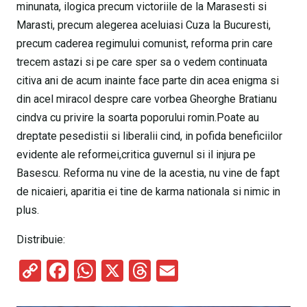
minunata, ilogica precum victoriile de la Marasesti si
Marasti, precum alegerea aceluiasi Cuza la Bucuresti,
precum caderea regimului comunist, reforma prin care
trecem astazi si pe care sper sa o vedem continuata
citiva ani de acum inainte face parte din acea enigma si
din acel miracol despre care vorbea Gheorghe Bratianu
cindva cu privire la soarta poporului romin.Poate au
dreptate pesedistii si liberalii cind, in pofida beneficiilor
evidente ale reformei,critica guvernul si il injura pe
Basescu. Reforma nu vine de la acestia, nu vine de fapt
de nicaieri, aparitia ei tine de karma nationala si nimic in
plus.
Distribuie:
C
F
W
X
T
E
o
a
h
hr
m