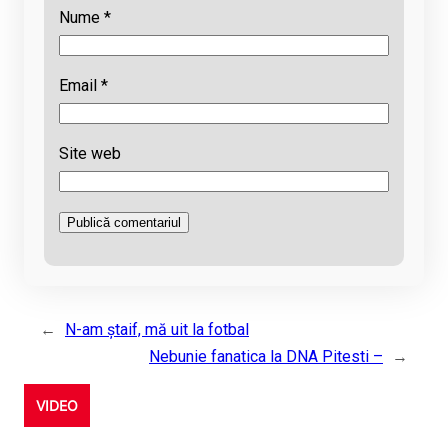
Nume
*
Email
*
Site web
←
N-am ştaif, mă uit la fotbal
Nebunie fanatica la DNA Pitesti –
→
VIDEO