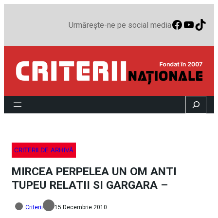
Faceboo
YouTu
TikT
Urmărește-ne pe social media
Search
CRITERII DE ARHIVĂ
MIRCEA PERPELEA UN OM ANTI
TUPEU RELATII SI GARGARA –
Criterii
15 Decembrie 2010