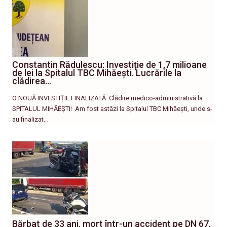
Constantin Rădulescu: Investiție de 1,7 milioane
de lei la Spitalul TBC Mihăești. Lucrările la
clădirea…
O NOUĂ INVESTIȚIE FINALIZATĂ: Clădire medico-administrativă la
SPITALUL MIHĂEȘTI! ​ Am fost astăzi la Spitalul TBC Mihăești, unde s-
au finalizat…
Bărbat de 33 ani, mort într-un accident pe DN 67,