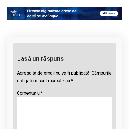
o
a
h
hr
m
py
ce
at
e
ail
Li
b
s
a
n
o
A
d
k
o
p
s
k
p
Lasă un răspuns
Adresa ta de email nu va fi publicată.
Câmpurile
obligatorii sunt marcate cu
*
Comentariu
*