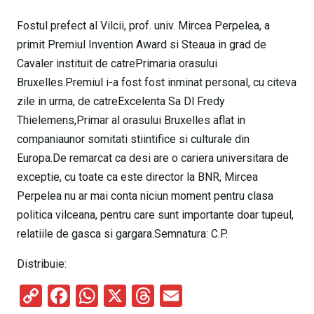
Fostul prefect al Vilcii, prof. univ. Mircea Perpelea, a
primit Premiul Invention Award si Steaua in grad de
Cavaler instituit de catrePrimaria orasului
Bruxelles.Premiul i-a fost fost inminat personal, cu citeva
zile in urma, de catreExcelenta Sa Dl Fredy
Thielemens,Primar al orasului Bruxelles aflat in
companiaunor somitati stiintifice si culturale din
Europa.De remarcat ca desi are o cariera universitara de
exceptie, cu toate ca este director la BNR, Mircea
Perpelea nu ar mai conta niciun moment pentru clasa
politica vilceana, pentru care sunt importante doar tupeul,
relatiile de gasca si gargara.Semnatura: C.P.
Distribuie:
C
F
W
X
T
E