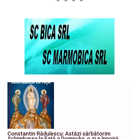
Constantin Rădulescu: Astăzi sărbătorim
Schimbarea la Față a Domnului, o zi a înnoirii