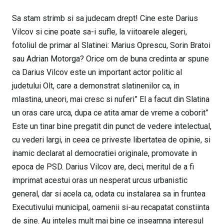
Sa stam strimb si sa judecam drept! Cine este Darius
Vilcov si cine poate sa-i sufle, la viitoarele alegeri,
fotoliul de primar al Slatinei: Marius Oprescu, Sorin Bratoi
sau Adrian Motorga? Orice om de buna credinta ar spune
ca Darius Vilcov este un important actor politic al
judetului Olt, care a demonstrat slatinenilor ca, in
mlastina, uneori, mai cresc si nuferi” El a facut din Slatina
un oras care urca, dupa ce atita amar de vreme a coborit”
Este un tinar bine pregatit din punct de vedere intelectual,
cu vederi largi, in ceea ce priveste libertatea de opinie, si
inamic declarat al democratiei originale, promovate in
epoca de PSD. Darius Vilcov are, deci, meritul de a fi
imprimat acestui oras un nesperat urcus urbanistic
general, dar si acela ca, odata cu instalarea sa in fruntea
Executivului municipal, oamenii si-au recapatat constiinta
de sine. Au inteles mult mai bine ce inseamna interesul