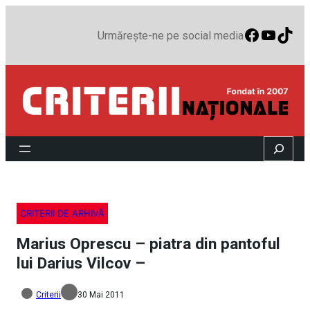
Faceboo
YouTu
TikT
Urmărește-ne pe social media
Search
CRITERII DE ARHIVĂ
Marius Oprescu – piatra din pantoful
lui Darius Vilcov –
Criterii
30 Mai 2011