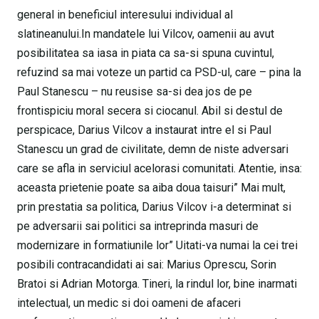
general in beneficiul interesului individual al
slatineanului.In mandatele lui Vilcov, oamenii au avut
posibilitatea sa iasa in piata ca sa-si spuna cuvintul,
refuzind sa mai voteze un partid ca PSD-ul, care – pina la
Paul Stanescu – nu reusise sa-si dea jos de pe
frontispiciu moral secera si ciocanul. Abil si destul de
perspicace, Darius Vilcov a instaurat intre el si Paul
Stanescu un grad de civilitate, demn de niste adversari
care se afla in serviciul acelorasi comunitati. Atentie, insa:
aceasta prietenie poate sa aiba doua taisuri” Mai mult,
prin prestatia sa politica, Darius Vilcov i-a determinat si
pe adversarii sai politici sa intreprinda masuri de
modernizare in formatiunile lor” Uitati-va numai la cei trei
posibili contracandidati ai sai: Marius Oprescu, Sorin
Bratoi si Adrian Motorga. Tineri, la rindul lor, bine inarmati
intelectual, un medic si doi oameni de afaceri