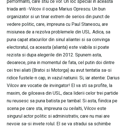
performanti, care stiu ce vor. Un loc special in aceasta
triada anti -Vilcov il ocupa Marius Oprescu. Un bun
organizator si un tinar extrem de serios din punct de
vedere politic, care, impreuna cu Paul Stanescu, are
misiunea de a rezolva problemele din USL. Adica, sa
puna capat atacurilor din sinul aliantei si sa convinga
electoratul, ca aceasta (alianta) este viabila si poate
rezista si dupa alegerile din 2012. Spunem asta,
deoarece, pina in momentul de fata, cel putin doi dintre
cei trei aliati (Bratoi si Motorga) au avut tentatia sa-si
ridice fustele-n cap, in vazul natiunii. Si, iar atentie: Darius
Vilcov are vocatie de invingator! El va sti sa profite, la
maxim, de gilceava din USL, daca liderii celor trei partide
nu reusesc sa puna batista pe tambal. Si asta, fiindca pe
scena pe care sta, impreuna cu ceilalti, Vilcov este
singurul actor politic si administrativ, care nu mai are
nevoie sa-si invete rolul. El se va stradui sa schimbe