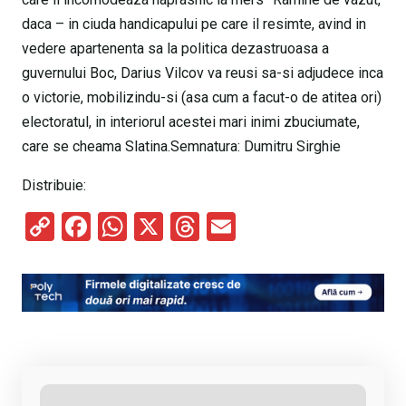
daca – in ciuda handicapului pe care il resimte, avind in
vedere apartenenta sa la politica dezastruoasa a
guvernului Boc, Darius Vilcov va reusi sa-si adjudece inca
o victorie, mobilizindu-si (asa cum a facut-o de atitea ori)
electoratul, in interiorul acestei mari inimi zbuciumate,
care se cheama Slatina.Semnatura: Dumitru Sirghie
Distribuie:
C
F
W
X
T
E
o
a
h
hr
m
py
ce
at
e
ail
Li
b
s
a
n
o
A
d
k
o
p
s
k
p