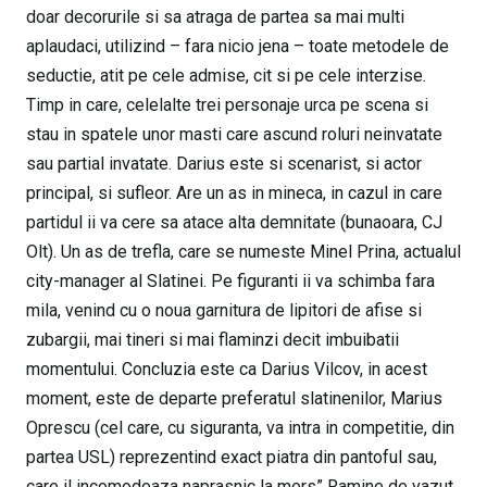
doar decorurile si sa atraga de partea sa mai multi
aplaudaci, utilizind – fara nicio jena – toate metodele de
seductie, atit pe cele admise, cit si pe cele interzise.
Timp in care, celelalte trei personaje urca pe scena si
stau in spatele unor masti care ascund roluri neinvatate
sau partial invatate. Darius este si scenarist, si actor
principal, si sufleor. Are un as in mineca, in cazul in care
partidul ii va cere sa atace alta demnitate (bunaoara, CJ
Olt). Un as de trefla, care se numeste Minel Prina, actualul
city-manager al Slatinei. Pe figuranti ii va schimba fara
mila, venind cu o noua garnitura de lipitori de afise si
zubargii, mai tineri si mai flaminzi decit imbuibatii
momentului. Concluzia este ca Darius Vilcov, in acest
moment, este de departe preferatul slatinenilor, Marius
Oprescu (cel care, cu siguranta, va intra in competitie, din
partea USL) reprezentind exact piatra din pantoful sau,
care il incomodeaza naprasnic la mers” Ramine de vazut,