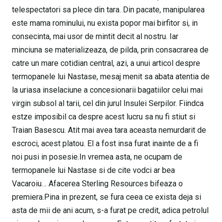
telespectatori sa plece din tara. Din pacate, manipularea
este mama rominului, nu exista popor mai birfitor si, in
consecinta, mai usor de mintit decit al nostru. Iar
minciuna se materializeaza, de pilda, prin consacrarea de
catre un mare cotidian central, azi, a unui articol despre
termopanele lui Nastase, mesaj menit sa abata atentia de
la uriasa inselaciune a concesionarii bagatiilor celui mai
virgin subsol al tarii, cel din jurul Insulei Serpilor. Fiindca
estze imposibil ca despre acest lucru sa nu fi stiut si
Traian Basescu. Atit mai avea tara aceasta nemurdarit de
escroci, acest platou. El a fost insa furat inainte de a fi
noi pusi in posesie.In vremea asta, ne ocupam de
termopanele lui Nastase si de cite vodci ar bea
Vacaroiu… Afacerea Sterling Resources bifeaza o
premiera.Pina in prezent, se fura ceea ce exista deja si
asta de mii de ani acum, s-a furat pe credit, adica petrolul