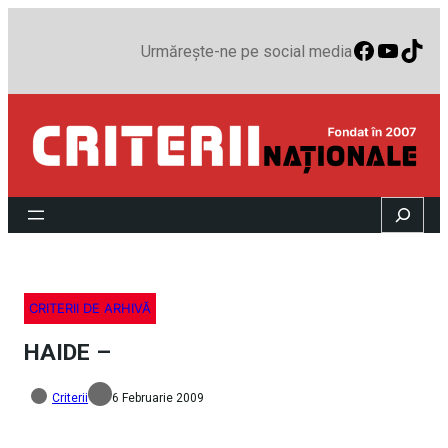
Faceboo
YouTu
TikT
Urmărește-ne pe social media
Search
CRITERII DE ARHIVĂ
HAIDE –
Criterii
6 Februarie 2009