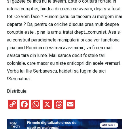
si gazele ce inca nu le aveam. Este o cotitura fortata in
istoria coruptiei, fiindca din ceea ce aveam, deja s-a furat
tot. Ce vom face ? Punem pariu ca taceam si mergem mai
departe ? Da, pentru ca oricine discuta prea mult despre
coruptie este , pina la urma, tratat drept…comunist. Asa s-
au construit paradigmele manipularii si asa vor functiona
pina cind Rominia nu va mai avea nimic, va fi cea mai
saraca tara din lume. Mai saraca decit fostele tari
coloniale, care macar au niste anticopri din acele vremuri.
Vorba lui Ilie Serbanescu, haideti sa fugim de aici
!Semnatura:
Distribuie:
C
F
W
X
T
E
o
a
h
hr
m
py
ce
at
e
ail