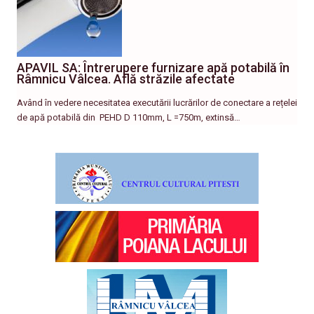
APAVIL SA: Întrerupere furnizare apă potabilă în
Râmnicu Vâlcea. Află străzile afectate
Având în vedere necesitatea executării lucrărilor de conectare a rețelei
de apă potabilă din PEHD D 110mm, L =750m, extinsă…