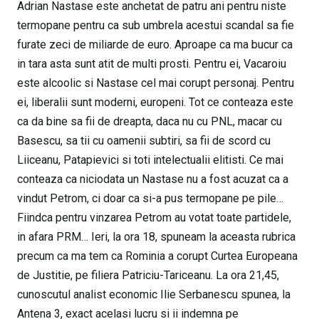
Adrian Nastase este anchetat de patru ani pentru niste
termopane pentru ca sub umbrela acestui scandal sa fie
furate zeci de miliarde de euro. Aproape ca ma bucur ca
in tara asta sunt atit de multi prosti. Pentru ei, Vacaroiu
este alcoolic si Nastase cel mai corupt personaj. Pentru
ei, liberalii sunt moderni, europeni. Tot ce conteaza este
ca da bine sa fii de dreapta, daca nu cu PNL, macar cu
Basescu, sa tii cu oamenii subtiri, sa fii de scord cu
Liiceanu, Patapievici si toti intelectualii elitisti. Ce mai
conteaza ca niciodata un Nastase nu a fost acuzat ca a
vindut Petrom, ci doar ca si-a pus termopane pe pile…
Fiindca pentru vinzarea Petrom au votat toate partidele,
in afara PRM… Ieri, la ora 18, spuneam la aceasta rubrica
precum ca ma tem ca Rominia a corupt Curtea Europeana
de Justitie, pe filiera Patriciu-Tariceanu. La ora 21,45,
cunoscutul analist economic Ilie Serbanescu spunea, la
Antena 3, exact acelasi lucru si ii indemna pe