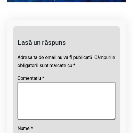
Li
b
s
a
n
o
A
d
k
o
p
s
k
p
Lasă un răspuns
Adresa ta de email nu va fi publicată.
Câmpurile
obligatorii sunt marcate cu
*
Comentariu
*
Nume
*