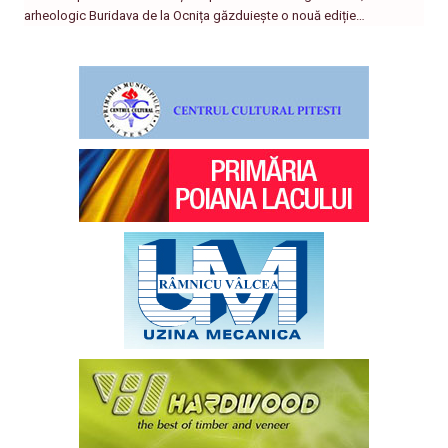
arheologic Buridava de la Ocnița găzduiește o nouă ediție…