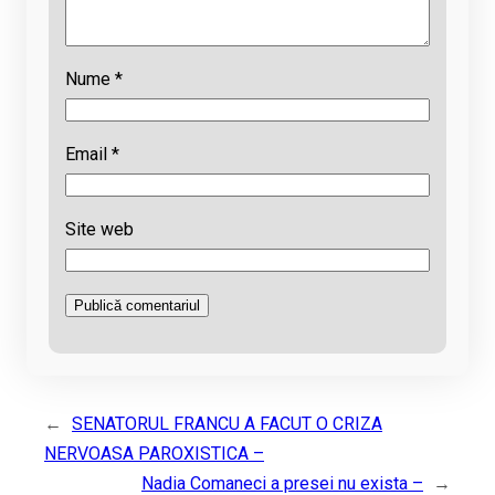
Nume
*
Email
*
Site web
←
SENATORUL FRANCU A FACUT O CRIZA
NERVOASA PAROXISTICA –
Nadia Comaneci a presei nu exista –
→