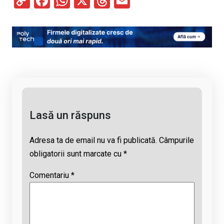
C
F
W
X
T
E
o
a
h
hr
m
py
ce
at
e
ail
Li
b
s
a
n
o
A
d
k
o
p
s
k
p
Lasă un răspuns
Adresa ta de email nu va fi publicată.
Câmpurile
obligatorii sunt marcate cu
*
Comentariu
*