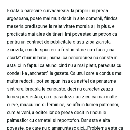
Exista o oarecare curvasareala, la propriu, in presa
argeseana, poate mai mult decit in alte domenii, fiindca
meseria predispune la relativitate morala si, in plus, e
practicata mai ales de tineri. Imi povestea un patron ca
pentru un contract de publicitate o asa-zisa ziarista,
ziarizda, cum le spun eu, a fost in stare sa-i faca „una
scurta” chiar in birou, numai ca nenorocirea nu consta in
asta, ci in faptul ca atunci cind nu a mai platit, parasuta cu
condei l-a „anchetat” la gazeta. Ca unul care a condus mai
multe redactii, pot sa spun insa ca astfel de panarame
sint rare, breasla le cunoaste, deci nu caracterizeaza
lumea presei.Asa, ca o paranteza, as zice ca mai multe
curve, masculine si feminine, se afla in lumea patronilor,
cum ar veni, a editorilor de presa decit in rindurile
palmasilor cu carnetel si reportofon. Dar asta e alta
poveste, pe care nu o amanuntesc aici…Problema este ca