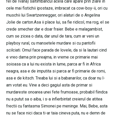
fel de Ivana) saltimbancul acela care apare prin ziare in
cele mai fistichii ipostaze, imbracat ca cow-boy-ii, ori cu
muschii lui Swartzennegger, ori alaturi de o Angelina
Jolie de carton.Asa ii place lui, sa fie ridicol, ma rog, el se
crede smecher dar e doar fraier. Bebe e malagambist,
cum se zicea o data, dar unul de tara, cum ar veni un
playboy rural, cu mansetele murdare si cu pantofii
scilciati. Omul face parada de lovele, da si la lautari cind
e vreo dama prin preajma, in vreme ce primarie mai
soioasa ca a lui nu exista in lume, parca ar fi in Africa
neagra, asa e de imputita si parca ar fi primarie de romi,
asa e de kitsch. Treaba lui si a babanarilor, ca doar nu l-
am votat eu. Vine a deci gagiul asta de primar si
murdareste onoarea unei fete frumoase, probabil fiindca
nu a putut sa o aiba, i s-a infierbintat creierul de atitea
frectii cu fantasma Simonei pe meninge. Mai, Bebe, asta
nu se face nici daca ti-ar taia cineva puta, nu e demn de