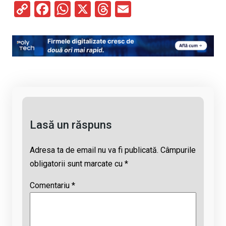
C
F
W
X
T
E
o
a
h
hr
m
py
ce
at
e
ail
Li
b
s
a
n
o
A
d
k
o
p
s
k
p
Lasă un răspuns
Adresa ta de email nu va fi publicată.
Câmpurile
obligatorii sunt marcate cu
*
Comentariu
*