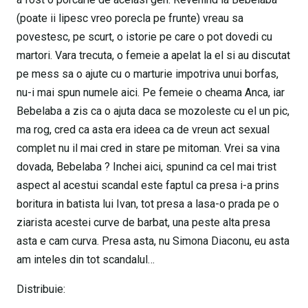
(poate ii lipesc vreo porecla pe frunte) vreau sa
povestesc, pe scurt, o istorie pe care o pot dovedi cu
martori. Vara trecuta, o femeie a apelat la el si au discutat
pe mess sa o ajute cu o marturie impotriva unui borfas,
nu-i mai spun numele aici. Pe femeie o cheama Anca, iar
Bebelaba a zis ca o ajuta daca se mozoleste cu el un pic,
ma rog, cred ca asta era ideea ca de vreun act sexual
complet nu il mai cred in stare pe mitoman. Vrei sa vina
dovada, Bebelaba ? Inchei aici, spunind ca cel mai trist
aspect al acestui scandal este faptul ca presa i-a prins
boritura in batista lui Ivan, tot presa a lasa-o prada pe o
ziarista acestei curve de barbat, una peste alta presa
asta e cam curva. Presa asta, nu Simona Diaconu, eu asta
am inteles din tot scandalul…
Distribuie: