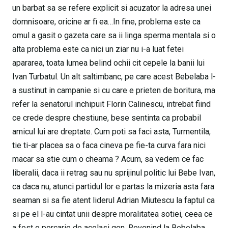
un barbat sa se refere explicit si acuzator la adresa unei
domnisoare, oricine ar fi ea…In fine, problema este ca
omul a gasit o gazeta care sa ii linga sperma mentala si o
alta problema este ca nici un ziar nu i-a luat fetei
apararea, toata lumea belind ochii cit cepele la banii lui
Ivan Turbatul. Un alt saltimbanc, pe care acest Bebelaba l-
a sustinut in campanie si cu care e prieten de boritura, ma
refer la senatorul inchipuit Florin Calinescu, intrebat fiind
ce crede despre chestiune, bese sentinta ca probabil
amicul lui are dreptate. Cum poti sa faci asta, Turmentila,
tie ti-ar placea sa o faca cineva pe fie-ta curva fara nici
macar sa stie cum o cheama ? Acum, sa vedem ce fac
liberalii, daca ii retrag sau nu sprijinul politic lui Bebe Ivan,
ca daca nu, atunci partidul lor e partas la mizeria asta fara
seaman si sa fie atent liderul Adrian Miutescu la faptul ca
si pe el l-au cintat unii despre moralitatea sotiei, ceea ce
a fost o porcarie de acelasi gen. Revenind la Bebelaba