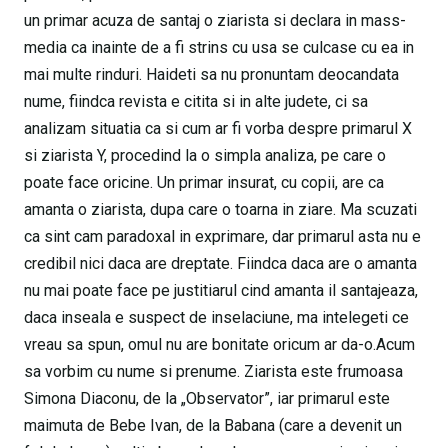
un primar acuza de santaj o ziarista si declara in mass-
media ca inainte de a fi strins cu usa se culcase cu ea in
mai multe rinduri. Haideti sa nu pronuntam deocandata
nume, fiindca revista e citita si in alte judete, ci sa
analizam situatia ca si cum ar fi vorba despre primarul X
si ziarista Y, procedind la o simpla analiza, pe care o
poate face oricine. Un primar insurat, cu copii, are ca
amanta o ziarista, dupa care o toarna in ziare. Ma scuzati
ca sint cam paradoxal in exprimare, dar primarul asta nu e
credibil nici daca are dreptate. Fiindca daca are o amanta
nu mai poate face pe justitiarul cind amanta il santajeaza,
daca inseala e suspect de inselaciune, ma intelegeti ce
vreau sa spun, omul nu are bonitate oricum ar da-o.Acum
sa vorbim cu nume si prenume. Ziarista este frumoasa
Simona Diaconu, de la „Observator”, iar primarul este
maimuta de Bebe Ivan, de la Babana (care a devenit un