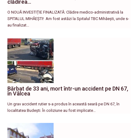
clădirea…
O NOUĂ INVESTIȚIE FINALIZATĂ: Clădire medico-administrativă la
SPITALUL MIHĂEȘTI! ​ Am fost astăzi la Spitalul TBC Mihăești, unde s-
au finalizat…
Bărbat de 33 ani, mort într-un accident pe DN 67,
în Vâlcea
Un grav accident rutier s-a produs în această seară pe DN 67, în
localitatea Budești. În coliziune au fost implicate…