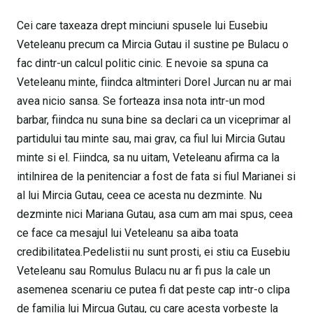
Cei care taxeaza drept minciuni spusele lui Eusebiu
Veteleanu precum ca Mircia Gutau il sustine pe Bulacu o
fac dintr-un calcul politic cinic. E nevoie sa spuna ca
Veteleanu minte, fiindca altminteri Dorel Jurcan nu ar mai
avea nicio sansa. Se forteaza insa nota intr-un mod
barbar, fiindca nu suna bine sa declari ca un viceprimar al
partidului tau minte sau, mai grav, ca fiul lui Mircia Gutau
minte si el. Fiindca, sa nu uitam, Veteleanu afirma ca la
intilnirea de la penitenciar a fost de fata si fiul Marianei si
al lui Mircia Gutau, ceea ce acesta nu dezminte. Nu
dezminte nici Mariana Gutau, asa cum am mai spus, ceea
ce face ca mesajul lui Veteleanu sa aiba toata
credibilitatea.Pedelistii nu sunt prosti, ei stiu ca Eusebiu
Veteleanu sau Romulus Bulacu nu ar fi pus la cale un
asemenea scenariu ce putea fi dat peste cap intr-o clipa
de familia lui Mircua Gutau, cu care acesta vorbeste la