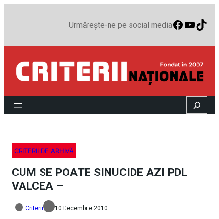
Faceboo
YouTu
TikT
Urmărește-ne pe social media
Search
CRITERII DE ARHIVĂ
CUM SE POATE SINUCIDE AZI PDL
VALCEA –
Criterii
10 Decembrie 2010