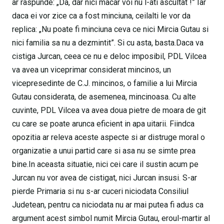
ar raspunde: „Da, dar nici macar voi nu l-ati ascultat !” Iar
daca ei vor zice ca a fost minciuna, ceilalti le vor da
replica: „Nu poate fi minciuna ceva ce nici Mircia Gutau si
nici familia sa nu a dezmintit”. Si cu asta, basta.Daca va
cistiga Jurcan, ceea ce nu e deloc imposibil, PDL Vilcea
va avea un viceprimar considerat mincinos, un
vicepresedinte de C.J. mincinos, o familie a lui Mircia
Gutau considerata, de asemenea, mincinoasa. Cu alte
cuvinte, PDL Vilcea va avea doua pietre de moara de git
cu care se poate arunca eficient in apa uitarii. Fiindca
opozitia ar releva aceste aspecte si ar distruge moral o
organizatie a unui partid care si asa nu se simte prea
bine.In aceasta situatie, nici cei care il sustin acum pe
Jurcan nu vor avea de cistigat, nici Jurcan insusi. S-ar
pierde Primaria si nu s-ar cuceri niciodata Consiliul
Judetean, pentru ca niciodata nu ar mai putea fi adus ca
argument acest simbol numit Mircia Gutau, eroul-martir al