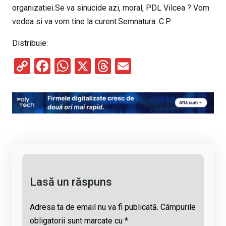
organizatiei.Se va sinucide azi, moral, PDL Vilcea ? Vom
vedea si va vom tine la curent.Semnatura: C.P.
Distribuie:
C
F
W
X
T
E
o
a
h
hr
m
py
ce
at
e
ail
Li
b
s
a
n
o
A
d
k
o
p
s
k
p
Lasă un răspuns
Adresa ta de email nu va fi publicată.
Câmpurile
obligatorii sunt marcate cu
*