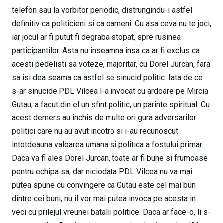
telefon sau la vorbitor periodic, distrungindu-i astfel
definitiv ca politicieni si ca oameni. Cu asa ceva nu te joci,
iar jocul ar fi putut fi degraba stopat, spre rusinea
participantilor. Asta nu inseamna insa ca ar fi exclus ca
acesti pedelisti sa voteze, majoritar, cu Dorel Jurcan, fara
sa isi dea seama ca astfel se sinucid politic. Iata de ce
s-ar sinucide.PDL Vilcea l-a invocat cu ardoare pe Mircia
Gutau, a facut din el un sfint politic, un parinte spiritual. Cu
acest demers au inchis de multe ori gura adversarilor
politici care nu au avut incotro si i-au recunoscut
intotdeauna valoarea umana si politica a fostului primar.
Daca va fi ales Dorel Jurcan, toate ar fi bune si frumoase
pentru echipa sa, dar niciodata PDL Vilcea nu va mai
putea spune cu convingere ca Gutau este cel mai bun
dintre cei buni, nu il vor mai putea invoca pe acesta in
veci cu prilejul vreunei batalii politice. Daca ar face-o, li s-