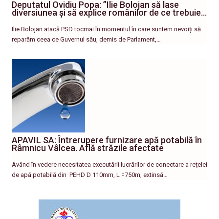
Deputatul Ovidiu Popa: ”Ilie Bolojan să lase
diversiunea și să explice românilor de ce trebuie…
Ilie Bolojan atacă PSD tocmai în momentul în care suntem nevoiți să
reparăm ceea ce Guvernul său, demis de Parlament,…
APAVIL SA: Întrerupere furnizare apă potabilă în
Râmnicu Vâlcea. Află străzile afectate
Având în vedere necesitatea executării lucrărilor de conectare a rețelei
de apă potabilă din PEHD D 110mm, L =750m, extinsă…