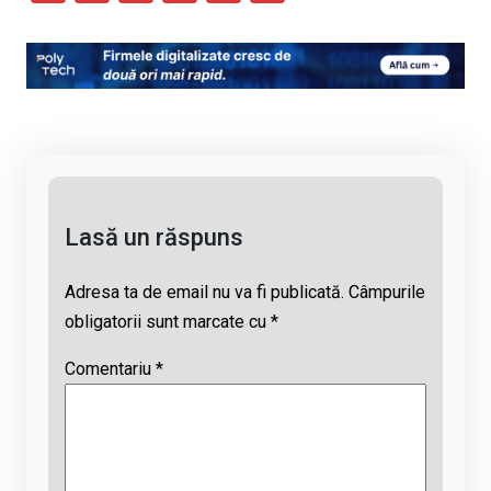
o
a
h
hr
m
py
ce
at
e
ail
Li
b
s
a
n
o
A
d
k
o
p
s
k
p
Lasă un răspuns
Adresa ta de email nu va fi publicată.
Câmpurile
obligatorii sunt marcate cu
*
Comentariu
*