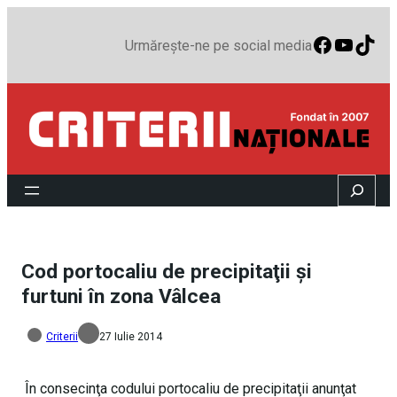
Faceboo
YouTu
TikT
Urmărește-ne pe social media
Search
Cod portocaliu de precipitaţii şi
furtuni în zona Vâlcea
Criterii
27 Iulie 2014
În consecinţa codului portocaliu de precipitaţii anunţat