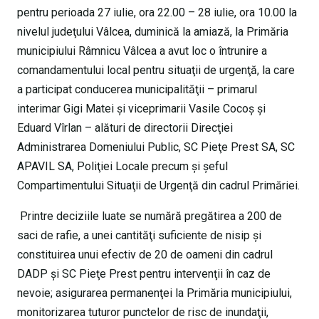
pentru perioada 27 iulie, ora 22.00 – 28 iulie, ora 10.00 la
nivelul judeţului Vâlcea, duminică la amiază, la Primăria
municipiului Râmnicu Vâlcea a avut loc o întrunire a
comandamentului local pentru situaţii de urgenţă, la care
a participat conducerea municipalităţii – primarul
interimar Gigi Matei şi viceprimarii Vasile Cocoş şi
Eduard Vîrlan – alături de directorii Direcţiei
Administrarea Domeniului Public, SC Pieţe Prest SA, SC
APAVIL SA, Poliţiei Locale precum şi şeful
Compartimentului Situaţii de Urgenţă din cadrul Primăriei.
Printre deciziile luate se numără pregătirea a 200 de
saci de rafie, a unei cantităţi suficiente de nisip şi
constituirea unui efectiv de 20 de oameni din cadrul
DADP şi SC Pieţe Prest pentru intervenţii în caz de
nevoie; asigurarea permanenţei la Primăria municipiului,
monitorizarea tuturor punctelor de risc de inundaţii,