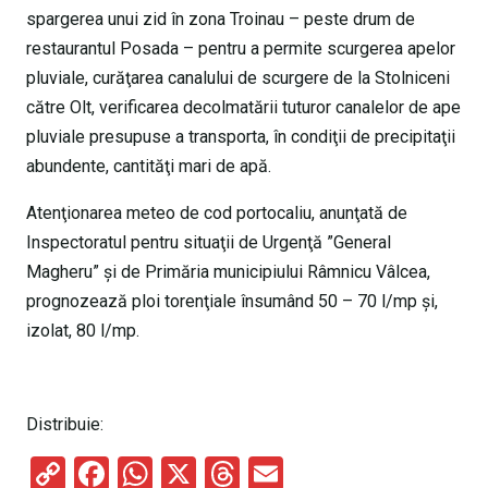
spargerea unui zid în zona Troinau – peste drum de
restaurantul Posada – pentru a permite scurgerea apelor
pluviale, curăţarea canalului de scurgere de la Stolniceni
către Olt, verificarea decolmatării tuturor canalelor de ape
pluviale presupuse a transporta, în condiţii de precipitaţii
abundente, cantităţi mari de apă.
Atenţionarea meteo de cod portocaliu, anunţată de
Inspectoratul pentru situaţii de Urgenţă ”General
Magheru” şi de Primăria municipiului Râmnicu Vâlcea,
prognozează ploi torenţiale însumând 50 – 70 l/mp şi,
izolat, 80 l/mp.
Distribuie:
C
F
W
X
T
E