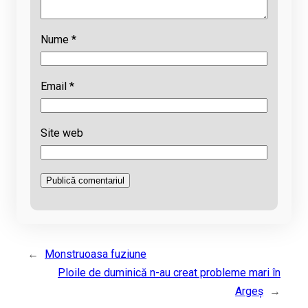
Nume
*
Email
*
Site web
←
Monstruoasa fuziune
Ploile de duminică n-au creat probleme mari în
Argeș
→