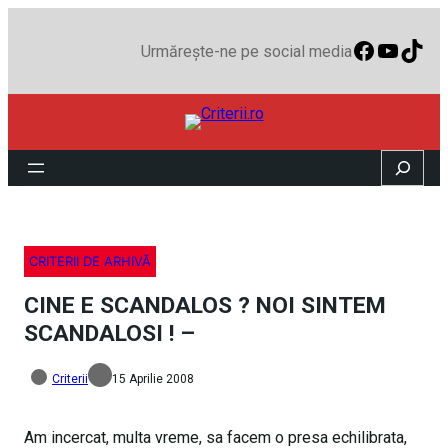
Faceboo
YouTu
TikT
Urmărește-ne pe social media
Search
CRITERII DE ARHIVĂ
CINE E SCANDALOS ? NOI SINTEM
SCANDALOSI ! –
Criterii
15 Aprilie 2008
Am incercat, multa vreme, sa facem o presa echilibrata,