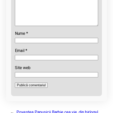
Nume
*
Email
*
Site web
←
Povestea Papusicii Barbie cea vie, din birlogul