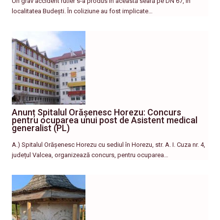
Un grav accident rutier s-a produs în această seară pe DN 67, în
localitatea Budești. În coliziune au fost implicate…
Anunț Spitalul Orășenesc Horezu: Concurs
pentru ocuparea unui post de Asistent medical
generalist (PL)
A.) Spitalul Orășenesc Horezu cu sediul în Horezu, str. A. I. Cuza nr. 4,
județul Valcea, organizează concurs, pentru ocuparea…