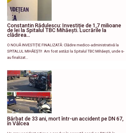
Constantin Rădulescu: Investiție de 1,7 milioane
de lei la Spitalul TBC Mihăești. Lucrările la
clădirea…
O NOUĂ INVESTIȚIE FINALIZATĂ: Clădire medico-administrativă la
SPITALUL MIHĂEȘTI! ​ Am fost astăzi la Spitalul TBC Mihăești, unde s-
au finalizat…
Bărbat de 33 ani, mort într-un accident pe DN 67,
în Vâlcea