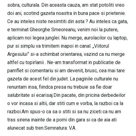
sobra, culturala. Din aceasta cauza, am stat potoliti vreo
doi ani, scotind gazeta noastra in buna pace si prietenie.
Ce au inteles niste nesimtiti din asta ? Au inteles ca gata,
e terminat Gheorghe Smeoreanu, venim noi la putere,
aplicam noi legea junglei. Nu merge, aurolacilor cu laptop,
pur si simplu va trimitem inapoi in canal. „Viitorul
Argesului” si-a schimbat orientarea, vazind ca nu merge
altfel cu topirlanii . Ne-am transformat in publicatie de
pamflet si comentariu si am devenit, brusc, cea mai tare
gazeta de acest fel din judet. La paginile culturale nu
renuntam insa, fiindca presa nu trebuie sa fie doar
salubritate si ecarisaj.Din pacate, din pricina derbedeilor
o vor incasa si altii, dar stiti cum e vorba, la razboi ca la
razboi.Am spus-o ca sa o stiti si sa nu ziceti ca nu am
tras sirena inainte de a porni din gara si ca de aia ati
alunecat sub tren.Semnatura: V.A.