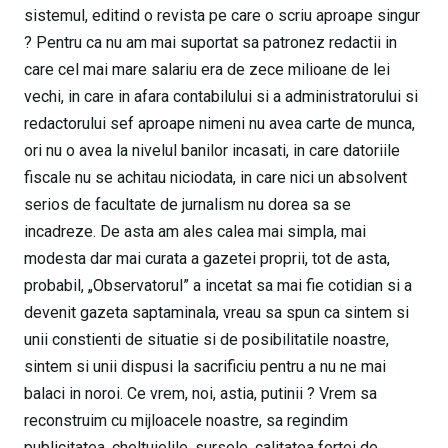
sistemul, editind o revista pe care o scriu aproape singur
? Pentru ca nu am mai suportat sa patronez redactii in
care cel mai mare salariu era de zece milioane de lei
vechi, in care in afara contabilului si a administratorului si
redactorului sef aproape nimeni nu avea carte de munca,
ori nu o avea la nivelul banilor incasati, in care datoriile
fiscale nu se achitau niciodata, in care nici un absolvent
serios de facultate de jurnalism nu dorea sa se
incadreze. De asta am ales calea mai simpla, mai
modesta dar mai curata a gazetei proprii, tot de asta,
probabil, „Observatorul” a incetat sa mai fie cotidian si a
devenit gazeta saptaminala, vreau sa spun ca sintem si
unii constienti de situatie si de posibilitatile noastre,
sintem si unii dispusi la sacrificiu pentru a nu ne mai
balaci in noroi. Ce vrem, noi, astia, putinii ? Vrem sa
reconstruim cu mijloacele noastre, sa regindim
publicitatea, cheltuielile, sursele, calitatea fortei de