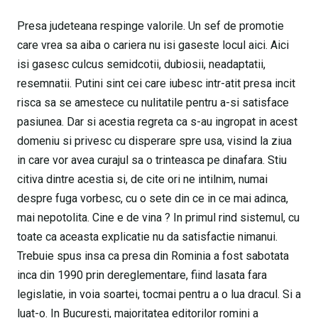
Presa judeteana respinge valorile. Un sef de promotie
care vrea sa aiba o cariera nu isi gaseste locul aici. Aici
isi gasesc culcus semidcotii, dubiosii, neadaptatii,
resemnatii. Putini sint cei care iubesc intr-atit presa incit
risca sa se amestece cu nulitatile pentru a-si satisface
pasiunea. Dar si acestia regreta ca s-au ingropat in acest
domeniu si privesc cu disperare spre usa, visind la ziua
in care vor avea curajul sa o trinteasca pe dinafara. Stiu
citiva dintre acestia si, de cite ori ne intilnim, numai
despre fuga vorbesc, cu o sete din ce in ce mai adinca,
mai nepotolita. Cine e de vina ? In primul rind sistemul, cu
toate ca aceasta explicatie nu da satisfactie nimanui.
Trebuie spus insa ca presa din Rominia a fost sabotata
inca din 1990 prin dereglementare, fiind lasata fara
legislatie, in voia soartei, tocmai pentru a o lua dracul. Si a
luat-o. In Bucuresti, majoritatea editorilor romini a