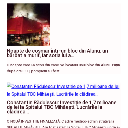
Noapte de coșmar într-un bloc din Alunu: un
bărbat a murit, iar soția lui a…
O noapte care i-a scos din case pe locatarii unui bloc din Alunu. Puțin
după ora 3:00, pompierii au fost…
Constantin Rădulescu: Investiție de 1,7 milioane
de lei la Spitalul TBC Mihăești. Lucrările la
clădirea…
O NOUĂ INVESTIȚIE FINALIZATĂ: Clădire medico-administrativă la
SPITALUL MIHĂEȘTI! ​ Am fost astăzi la Spitalul TBC Mihăești, unde s-