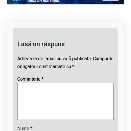
Li
b
s
a
n
o
A
d
k
o
p
s
k
p
Lasă un răspuns
Adresa ta de email nu va fi publicată.
Câmpurile
obligatorii sunt marcate cu
*
Comentariu
*
Nume
*