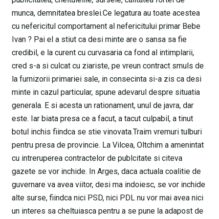
munca, demnitatea breslei.Ce legatura au toate acestea
cu nefericitul comportament al nefericitului primar Bebe
Ivan ? Pai el a stiut ca desi minte are o sansa sa fie
credibil, e la curent cu curvasaria ca fond al intimplarii,
cred s-a si culcat cu ziariste, pe vreun contract smuls de
la furnizorii primariei sale, in consecinta si-a zis ca desi
minte in cazul particular, spune adevarul despre situatia
generala. E si acesta un rationament, unul de javra, dar
este. Iar biata presa ce a facut, a tacut culpabil, a tinut
botul inchis fiindca se stie vinovata.Traim vremuri tulburi
pentru presa de provincie. La Vilcea, Oltchim a amenintat
cu intreruperea contractelor de publcitate si citeva
gazete se vor inchide. In Arges, daca actuala coalitie de
guvernare va avea viitor, desi ma indoiesc, se vor inchide
alte surse, fiindca nici PSD, nici PDL nu vor mai avea nici
un interes sa cheltuiasca pentru a se pune la adapost de