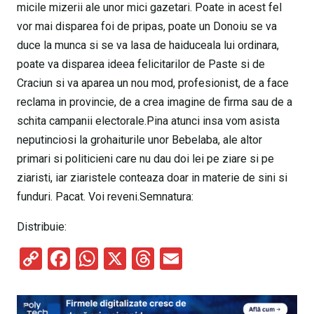
micile mizerii ale unor mici gazetari. Poate in acest fel
vor mai disparea foi de pripas, poate un Donoiu se va
duce la munca si se va lasa de haiduceala lui ordinara,
poate va disparea ideea felicitarilor de Paste si de
Craciun si va aparea un nou mod, profesionist, de a face
reclama in provincie, de a crea imagine de firma sau de a
schita campanii electorale.Pina atunci insa vom asista
neputinciosi la grohaiturile unor Bebelaba, ale altor
primari si politicieni care nu dau doi lei pe ziare si pe
ziaristi, iar ziaristele conteaza doar in materie de sini si
funduri. Pacat. Voi reveni.Semnatura:
Distribuie:
C
F
W
X
T
E
o
a
h
hr
m
py
ce
at
e
ail