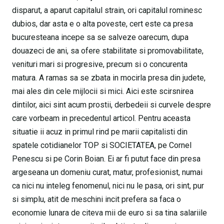
disparut, a aparut capitalul strain, ori capitalul rominesc
dubios, dar asta e o alta poveste, cert este ca presa
bucuresteana incepe sa se salveze oarecum, dupa
douazeci de ani, sa ofere stabilitate si promovabilitate,
venituri mari si progresive, precum si o concurenta
matura. A ramas sa se zbata in mocirla presa din judete,
mai ales din cele mijlocii si mici. Aici este scirsnirea
dintilor, aici sint acum prostii, derbedeii si curvele despre
care vorbeam in precedentul articol. Pentru aceasta
situatie ii acuz in primul rind pe marii capitalisti din
spatele cotidianelor TOP si SOCIETATEA, pe Cornel
Penescu si pe Corin Boian. Ei ar fi putut face din presa
argeseana un domeniu curat, matur, profesionist, numai
ca nici nu inteleg fenomenul, nici nu le pasa, ori sint, pur
si simplu, atit de meschini incit prefera sa faca o
economie lunara de citeva mii de euro si sa tina salariile