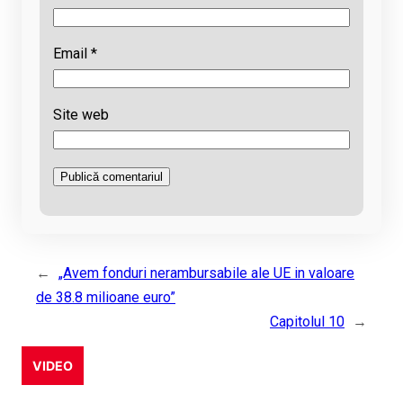
Email
*
Site web
←
„Avem fonduri nerambursabile ale UE in valoare
de 38.8 milioane euro”
Capitolul 10
→
VIDEO