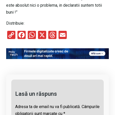
este absolut nici o problema, in declaratii suntem totii
buni !”
Distribuie:
C
F
W
X
T
E
o
a
h
hr
m
py
ce
at
e
ail
Li
b
s
a
n
o
A
d
k
o
p
s
k
p
Lasă un răspuns
Adresa ta de email nu va fi publicată.
Câmpurile
obligatorii sunt marcate cu
*