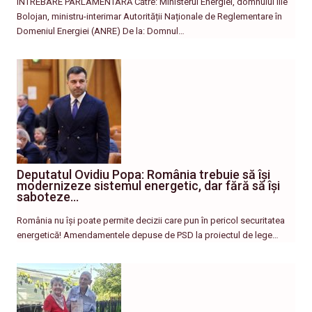
ÎNTREBARE PARLAMENTARĂ Către: Ministerul Energiei, domnului Ilie
Bolojan, ministru-interimar Autorității Naționale de Reglementare în
Domeniul Energiei (ANRE) De la: Domnul…
Deputatul Ovidiu Popa: România trebuie să își
modernizeze sistemul energetic, dar fără să își
saboteze…
România nu își poate permite decizii care pun în pericol securitatea
energetică! Amendamentele depuse de PSD la proiectul de lege…