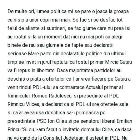
De multe ori, lumea politica mi se pare o joaca la groapa
cu nisip a unor copii mai mari. Se fac si se desfac tot
felul de aliante si sustineri, se fac glume care nu prea isi
au rostul si la un moment dat nici nu mai poti sa alegi
binele de rau sau glumele de fapte sau declaratii
serioase.Mare parte din declaratiile politice din ultimul
timp se invirt in jurul faptului ca fostul primar Mircia Gutau
va fi repus in libertate. Daca majoritatea partidelor au
deschis o piata a ofertelor ca l-ar vrea fiecare pe Gutau a
venit rindul PDL-ului sa contraatace.Actualul primar al
Rimnicului, Romeo Radulescu, si presedinte al PDL
Rimnicu Vilcea, a declarat ca si PDL-ul are ofertele sale
si ca ar avea usa deschisa sa-i primeasca pe
presedintele PSD Ion Cilea si pe senatorul liberal Emilian
Frincu.”Si eu i-am facut o invitatie domnului Cilea, ca daca
nu va candida la Consiliul Judetean, il astept in PDL. Nu