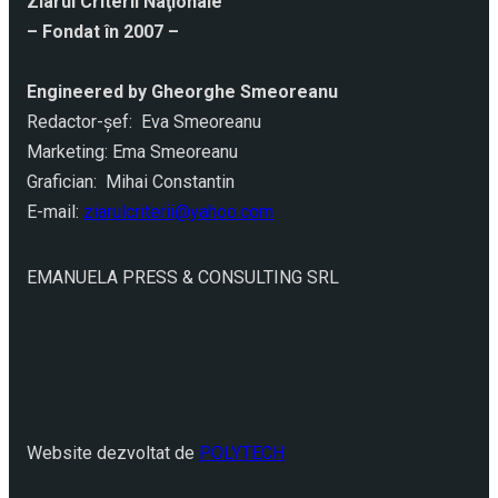
Ziarul Criterii Naţionale
– Fondat în 2007 –
Engineered by Gheorghe Smeoreanu
Redactor-şef: Eva Smeoreanu
Marketing: Ema Smeoreanu
Grafician: Mihai Constantin
E-mail:
ziarulcriterii@yahoo.com
EMANUELA PRESS & CONSULTING SRL
Website dezvoltat de
POLYTECH