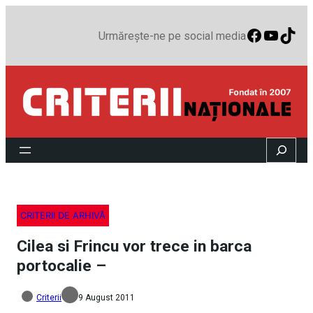
Faceboo
YouTu
TikT
Urmărește-ne pe social media
Search
CRITERII DE ARHIVĂ
Cilea si Frincu vor trece in barca
portocalie –
Criterii
9 August 2011