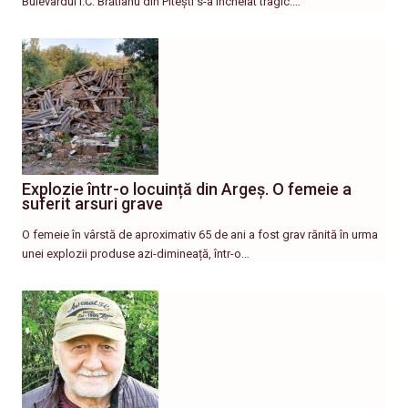
Bulevardul I.C. Brătianu din Pitești s-a încheiat tragic.…
Explozie într-o locuință din Argeș. O femeie a
suferit arsuri grave
O femeie în vârstă de aproximativ 65 de ani a fost grav rănită în urma
unei explozii produse azi-dimineață, într-o…