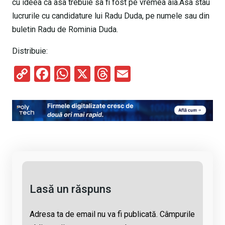
cu ideea ca asa trebuie sa fi fost pe vremea aia.Asa stau
lucrurile cu candidature lui Radu Duda, pe numele sau din
buletin Radu de Rominia Duda.
Distribuie:
C
F
W
X
T
E
o
a
h
hr
m
py
ce
at
e
ail
Li
b
s
a
n
o
A
d
k
o
p
s
k
p
Lasă un răspuns
Adresa ta de email nu va fi publicată.
Câmpurile