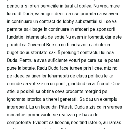
pentru a-si oferi serviciile in turul al doilea. Nu vrea mare
lucru dl Duda, va asigur, decit sa i se promita ca va avea
in continuare un contract de lobby substantial si i se va
permite sa-i bage in continuare in afaceri pe sponsorii
fundatiei intemeiata de sotie.Nu avem informatii, dar este
posibil ca Guvernul Boc sa nu fi indraznit ca dintr-un
buget de austeritate sa-i fi prelungit contractul lui nea
Duda. Pentru a avea suficiente voturi pe care sa le poata
pune la bataie, Radu Duda face turnee prin licee, mizind
pe ideea ca tinerilor lehamesiti de clasa politica le-ar
surinde sa voteze un un print , ginddind ca ar fi cool. Cine
stie, e posibil sa obtina ceva procente mergind pe
ignoranta istorica a tinerei generatii. Sa dau un exemplu
interesant. La un liceu din Pitesti, Duda a zis ca in vremea
monarhiei promovarile se realizau pe baza de
competenta. Evident ca liceenii, necitind istorie, au ramas