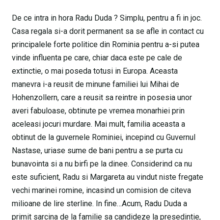
De ce intra in hora Radu Duda ? Simplu, pentru a fi in joc.
Casa regala si-a dorit permanent sa se afle in contact cu
principalele forte politice din Rominia pentru a-si putea
vinde influenta pe care, chiar daca este pe cale de
extinctie, o mai poseda totusi in Europa. Aceasta
manevra i-a reusit de minune familiei lui Mihai de
Hohenzollern, care a reusit sa reintre in posesia unor
averi fabuloase, obtinute pe vremea monarhiei prin
aceleasi jocuri murdare. Mai mult, familia aceasta a
obtinut de la guvernele Rominiei, incepind cu Guvernul
Nastase, uriase sume de bani pentru a se purta cu
bunavointa si a nu birfi pe la dinee. Considerind ca nu
este suficient, Radu si Margareta au vindut niste fregate
vechi marinei romine, incasind un comision de citeva
milioane de lire sterline. In fine…Acum, Radu Duda a
primit sarcina de la familie sa candideze la presedintie,