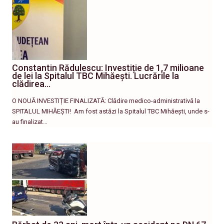
Constantin Rădulescu: Investiție de 1,7 milioane
de lei la Spitalul TBC Mihăești. Lucrările la
clădirea…
O NOUĂ INVESTIȚIE FINALIZATĂ: Clădire medico-administrativă la
SPITALUL MIHĂEȘTI! ​ Am fost astăzi la Spitalul TBC Mihăești, unde s-
au finalizat…