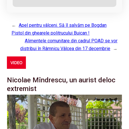
←
Apel pentru vâlceni. Să îl salvăm pe Bogdan
Pistol din ghearele politrucului Buican !
Alimentele comunitare din cadrul POAD se vor
distribui în Râmnicu Vâlcea din 17 decembrie
→
VIDEO
Nicolae Mîndrescu, un aurist deloc
extremist