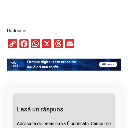
Distribuie:
C
F
W
X
T
E
o
a
h
hr
m
py
ce
at
e
ail
Li
b
s
a
n
o
A
d
k
o
p
s
k
p
Lasă un răspuns
Adresa ta de email nu va fi publicată.
Câmpurile