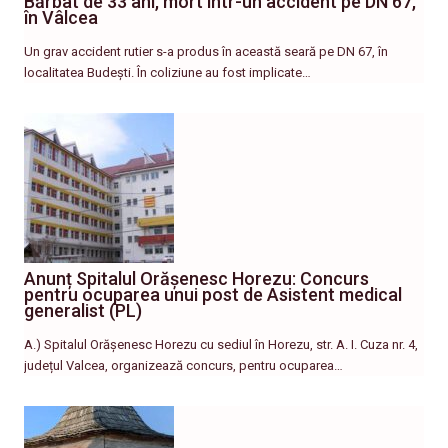
Bărbat de 33 ani, mort într-un accident pe DN 67,
în Vâlcea
Un grav accident rutier s-a produs în această seară pe DN 67, în
localitatea Budești. În coliziune au fost implicate…
Anunț Spitalul Orășenesc Horezu: Concurs
pentru ocuparea unui post de Asistent medical
generalist (PL)
A.) Spitalul Orășenesc Horezu cu sediul în Horezu, str. A. I. Cuza nr. 4,
județul Valcea, organizează concurs, pentru ocuparea…