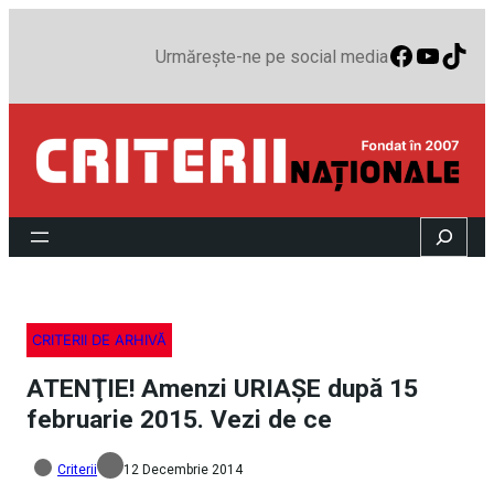
Faceboo
YouTu
TikT
Urmărește-ne pe social media
Search
CRITERII DE ARHIVĂ
ATENŢIE! Amenzi URIAŞE după 15
februarie 2015. Vezi de ce
Criterii
12 Decembrie 2014